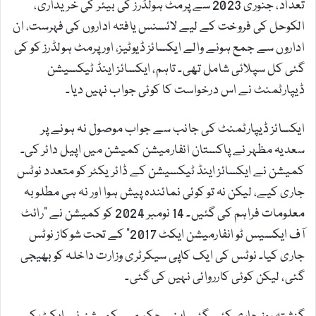
تعداد، جنوری 2023 سے پرمٹ ہولڈرز کی بیئر کی خریداری،
الکوحل کی فروخت کے لیے لائسنس یافتہ اداروں کی فہرست، ان
اداروں سے جمع ہونے والے ایکسائز ڈیوٹیز، اور پرمٹ ہولڈرز کو کی
گئی کل سپلائی شامل تھی۔ تاہم، ایکسائز اینڈ ٹیکسیشن
ڈیپارٹمنٹ نے اس درخواست کا کوئی جواب نہیں دیا۔
ایکسائز ڈیپارٹمنٹ کی جانب سے جواب موصول نہ ہونے پر
سعدیہ مظہر نے پاکستان انفارمیشن کمیشن میں اپیل دائر کی۔
کمیشن نے ایکسائز اینڈ ٹیکسیشن کے ڈائریکٹر کو متعدد نوٹس
جاری کیے، لیکن نہ تو کوئی نمائندہ پیش ہوا اور نہ ہی مطلوبہ
معلومات فراہم کی گئیں۔ 14 نومبر 2024 کو کمیشن نے "رائٹ
آف ایکسیس ٹو انفارمیشن ایکٹ 2017” کے تحت شوکاز نوٹس
جاری کیا۔ نوٹس کی ایک کاپی سیکرٹری وزارت داخلہ کو بھیجی
گئی، لیکن کوئی کارروائی نہیں کی گئی۔