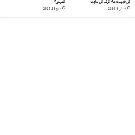
پ
کی فہرست عام کرنے کی ہدایت
کمپنی؟
ے
ر
جولائی 8, 2024
مارچ 28, 2024
م
م
ت
ج
ا
ب
ث
و
ر
ر
ہ
خ
و
ا
ت
ی
ن
ک
ی
ز
ن
د
گ
ی