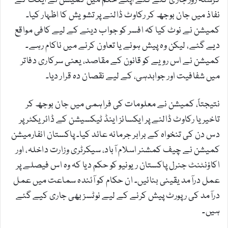
گزشتہ روز جاری کئے گئے اپنے حکم میں کمیشن نے ایکٹ کے
نفاذ میں جان بوجھ کر رکاوٹ ڈالنے پر تشویش کا اظہار کیا۔
کمیشن نے نوٹ کیا کہ افسر کو جواب دینے کے لیے کافی مواقع
دیے گئے، لیکن وہ پیش ہونے یا تعاون کرنے میں ناکام رہے۔
کمیشن نے اس رویے کو قانون کے مقاصد، یعنی سرکاری دفاتر
میں شفافیت اور جوابدہی، کے لیے نقصان دہ قرار دیا۔
نتیجتاً، کمیشن نے معلومات کی فراہمی میں جان بوجھ کر
تاخیر یا رکاوٹ ڈالنے پر ایکسائز اینڈ ٹیکسیشن کے ڈائریکٹر پر
دس دن کی تنخواہ کے برابر جرمانہ عائد کیا۔ پاکستان انفارمیشن
کمیشن نے چیف کمشنر اسلام آباد، سیکرٹری وزارت داخلہ، اور
اکاؤنٹنٹ جنرل پاکستان ریونیو کو حکم دیا کہ وہ اس فیصلے پر
عمل درآمد یقینی بنائیں۔ ان حکام کو آئندہ سماعت میں عمل
درآمد کی رپورٹ پیش کرنے کے لیے نوٹسز بھی جاری کیے گئے
ہیں۔