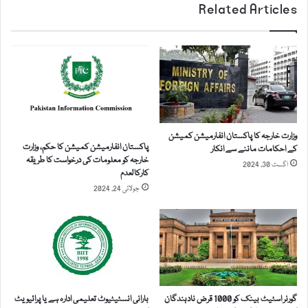
ں
Related Articles
ت
م
ن
و
گ
س
خ
مِ
و
س
ا
ر
ج
م
ہ
ا
س
وزارت خارجہ کا پاکستان انفارمیشن کمیشن
ک
ر
پاکستان انفارمیشن کمیشن کا حکم، وزارت
کے احکامات ماننے سے انکار
ی
خارجہ کو معلومات کی درخواست کا طریقہ
ا
اگست 30, 2024
آ
کارکالعدم‎
مُ
م
جولائی 24, 2024
ل
د
ک
۔
چ
س
ھ
ی
و
ل
ڑ
ا
ن
ب
ے
گورنر اسٹیٹ بینک کو 1000 قرض نادہندگان
بارانی انسٹیٹیوٹ تعلیمی ادارہ ہے یا پرائیویٹ
س