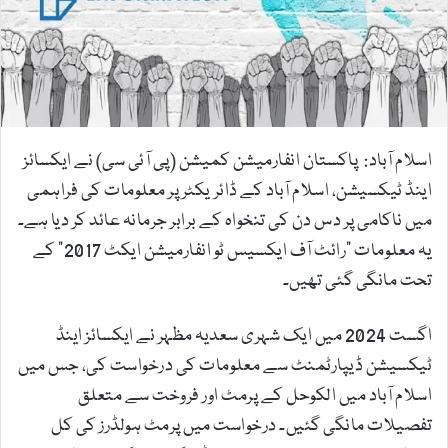
m
a
i
l
اسلام آباد: پاکستان انفارمیشن کمیشن (پی آئی سی) نے ایکسائز
اینڈ ٹیکسیشن، اسلام آباد کے ڈائریکٹر پر معلومات کی فراہمی
میں ناکامی پر دس دن کی تنخواہ کے برابر جرمانہ عائد کر دیا ہے۔
یہ معلومات "رائٹ آف ایکسیس ٹو انفارمیشن ایکٹ 2017” کے
تحت مانگی گئی تھیں۔
اگست 2024 میں ایک شہری سعدیہ مظہر نے ایکسائز اینڈ
ٹیکسیشن ڈیپارٹمنٹ سے معلومات کی درخواست کی، جس میں
اسلام آباد میں الکوحل کے پرمٹ اور فروخت سے متعلق
تفصیلات مانگی گئیں۔ درخواست میں پرمٹ ہولڈرز کی کل