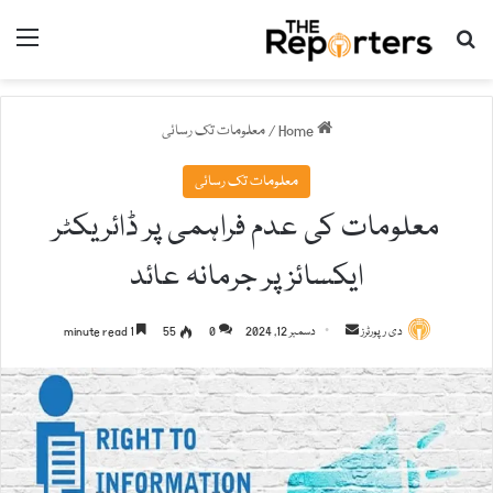
nu
Search for
Home
/
معلومات تک رسائی
معلومات تک رسائی
معلومات کی عدم فراہمی پر ڈائریکٹر
ایکسائز پر جرمانہ عائد
دی رپورٹرز
S
دسمبر 12, 2024
0
55
1 minute read
e
n
d
a
n
e