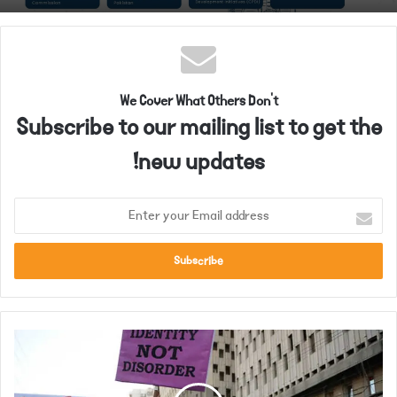
We Cover What Others Don't
Subscribe to our mailing list to get the
new updates!
E
n
t
e
r
y
o
خ
u
ی
r
ب
E