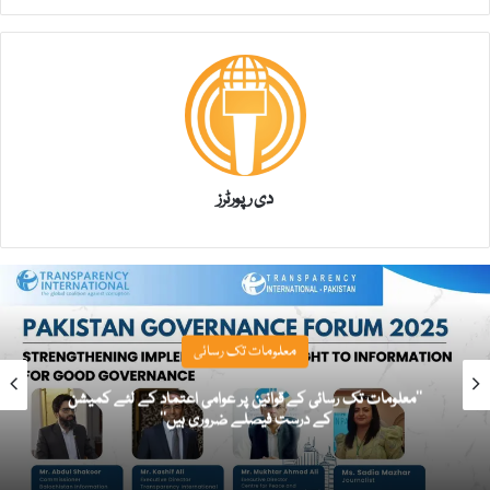
دی رپورٹرز
معلومات تک رسائی
’’معلومات تک رسائی کے قوانین پر عوامی اعتماد کے لئے کمیشن
کے درست فیصلے ضروری ہیں‘‘