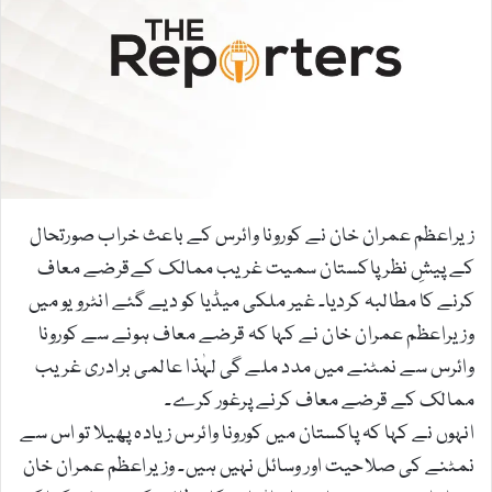
n
e
m
a
i
l
زیراعظم عمران خان نے کورونا وائرس کے باعث خراب صورتحال
کے پیشِ نظر پاکستان سمیت غریب ممالک کےقرضے معاف
کرنے کا مطالبہ کردیا۔ غیر ملکی میڈیا کو دیے گئے انٹرویو میں
وزیراعظم عمران خان نے کہا کہ قرضے معاف ہونے سے کورونا
وائرس سے نمٹنے میں مدد ملے گی لہٰذا عالمی برادری غریب
ممالک کے قرضے معاف کرنے پرغور کرے۔
انہوں نے کہا کہ پاکستان میں کورونا وائرس زیادہ پھیلا تو اس سے
نمٹنے کی صلاحیت اور وسائل نہیں ہیں۔ وزیراعظم عمران خان