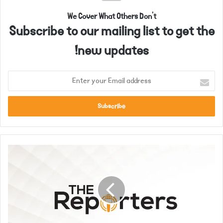
We Cover What Others Don't
Subscribe to our mailing list to get the
new updates!
E
n
t
e
r
y
o
ک
u
و
r
ر
E
و
m
ن
a
ا
i
و
l