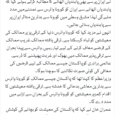
نے ایران پر سے بھی پابندیاں اٹھانے کا مطالبہ کرتے ہوئے کہا کہ
پابندیاں اٹھانے سے ایران کو کورونا وائرس سے نمٹنےمیں مدد
ملےگی لہٰذا مشرق وسطیٰ میں کورونا سے بدترین متاثر ایران پر
سے پابندیاں ہٹائی جائیں۔
انہوں نے مزید کہا کہ کورونا وائرس دنیا کے ترقی پزیر ممالک کی
معیشتوں کو تباہ کرسکتا ہے، ترقی یافتہ ممالک غریب ممالک
کے قرضے معاف کرنے کے لیے تیار رہیں، وائرس سے پیدا بحران
سے ترقی پذیر ممالک میں بھوک اور غربت پھیلنے کا ڈر ہے،
عالمی برادری کو پاکستان جیسے ممالک کے لیے قرضوں کی
معافی کی کوئی صورت نکالنے کا سوچنا ہوگا۔
وزیراعظم کا کہنا تھا کہ پاکستان جیسے ممالک کو کورونا وائرس
سے بدترین معاشی بدحالی کا خدشہ ہے، ترقی یافتہ معیشتوں کا
اقدام کمزور معیشتوں کو کورونا وائرس کے بحران سے لڑنے میں
مدد دے گا۔
عمران خان نے کہا کہ پاکستان کی معیشت کو بچانےکی کوشش