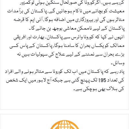
کررہے ہیں، اگرکورونا کی صورتحال سنگین ہوئی توکمزور
معیشت کو بچانے میں ناکام ہوجائیں گے، پاکستان کی برآمدات
متاثر ہوں گی اور بیروزگاری میں اضافہ ہوگا، آئی ایم کا قرضہ
پاکستان کے لیے ناممکن معاشی بوجھ بن جائے گا۔
انہوں نے کہا کہ کورونا وائرس سے پاکستان، بھارت اور افریقی
ممالک کو یکساں بحران کا سامنا ہوگا، پاکستان کے پاس کسی
بڑے بحران سے نمٹنے کے لیے علاج کی سہولیات ہیں نہ
وسائل۔
یاد رہے کہ پاکستان میں اب تک کورونا سے متاثر ہونے والے افراد
کی تعداد 195 تک پہنچ گئی ہے جبکہ آج لاہور میں ایک شخص
کی ہلاک بھی ہوچکی ہے۔