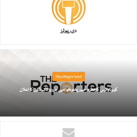
دی رپورٹرز
Uncategorized
کوروناوائرس کاخطرہ: خیبر پختونخوا میں جزوی لاک ڈاؤن کا اعلان