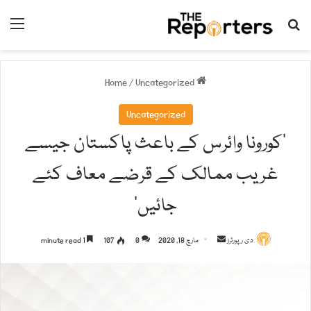
nu
Search for
/
Uncategorized
Home
Uncategorized
‘کورونا وائرس کے باعث پاکستان جیسے
غریب ممالک کے قرضے معاف کئے
جائیں’
دی رپورٹرز
S
مارچ 18, 2020
0
107
1 minute read
e
n
d
a