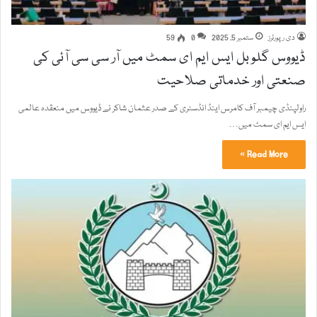
دی رپورٹرز
ستمبر 5, 2025
0
59
ڈیووس گلوبل ایس ایم ای سمٹ میں آر سی سی آئی کی
صنعتی اور خدماتی صلاحیت
راولپنڈی چیمبر آف کامرس اینڈ انڈسٹری کے صدر عثمان شاکر نے ڈیووس میں منعقدہ عالمی
ایس ایم ای سمٹ میں…
Read More »