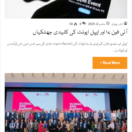
دی رپورٹرز
ستمبر 8, 2025
0
50
آئی فون ۱۷ اور ایپل ایونٹ کی کلیدی جھلکیاں
ایپل نے موسمِ خزاں کے اپنے بڑے ایونٹ کی باضابطہ دعوت جاری کی ہے جس میں نئی اپڈیٹس
اور ڈیوائسز…
Read More »