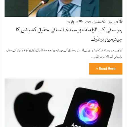
دی رپورٹرز
ستمبر 8, 2025
0
55
ہراسانی کے الزامات پر سندھ انسانی حقوق کمیشن کا
چیئرمین برطرف
کراچی میں سندھ کمیشن برائے انسانی حقوق کے چیئرمین محمد اقبال ڈیتھو کو خواتین کے ساتھ
ہراسانی کے الزامات کے…
Read More »