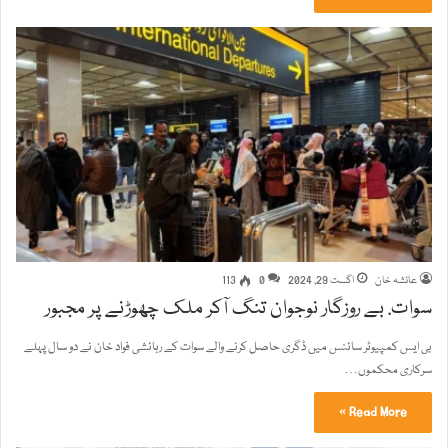
عائشہ خان
اگست 29, 2024
0
113
سوات. بے روزگار نوجوان تنگ آکر ملک چھوڑنے پر مجبور
بی ایس کمپیوٹر سائنس میں ڈگری حاصل کرنے والے سوات کے رہائشی فواد خان نے دو سال پہلے
سرکاری محکموں…
Read More »