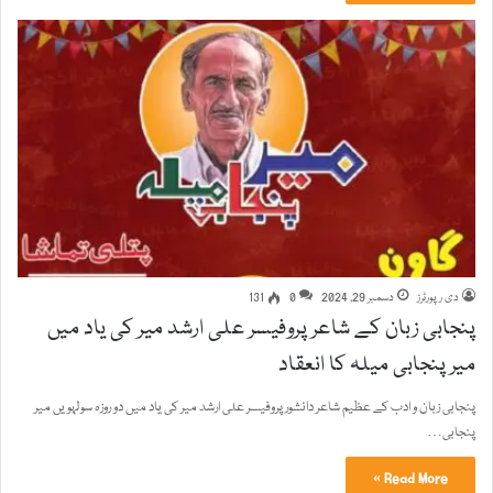
دی رپورٹرز
دسمبر 29, 2024
0
131
پنجابی زبان کے شاعر پروفیسر علی ارشد میر کی یاد میں
میر پنجابی میلہ کا انعقاد
پنجابی زبان و ادب کے عظیم شاعر دانشور پروفیسر علی ارشد میر کی یاد میں دو روزہ سولہویں میر
پنجابی…
Read More »