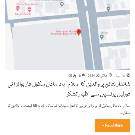
دی رپورٹرز
جولائی 23, 2024
0
65
شاندار نتائج پر والدین کا اسلام آباد ماڈل سکول فار بوائز آئی
فورٹین پرنسپل سے اظہار تشکر
اسلام آباد ماڈل سکول فار بوائز آئی فورٹین کا اعزاز، میٹرک کے سالانہ نتائج 85 فیصد رہا، والدین کا
سکول…
Read More »