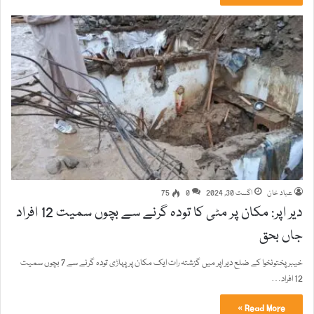
عباد خان
اگست 30, 2024
0
75
دیر اپر: مکان پر مٹی کا تودہ گرنے سے بچوں سمیت 12 افراد
جاں بحق
خیبرپختونخوا کے ضلع دیر اپر میں گزشتہ رات ایک مکان پر پہاڑی تودہ گرنے سے 7 بچوں سمیت
12 افراد…
Read More »