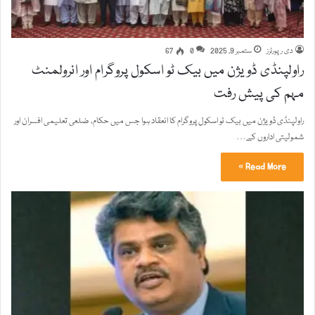
دی رپورٹرز
ستمبر 9, 2025
0
67
راولپنڈی ڈویژن میں بیک ٹو اسکول پروگرام اور انرولمنٹ
مہم کی پیش رفت
راولپنڈی ڈویژن میں بیک ٹو اسکول پروگرام کا انعقاد ہوا جس میں حکام، ضلعی تعلیمی افسران اور
شمولیتی اداروں کے…
Read More »