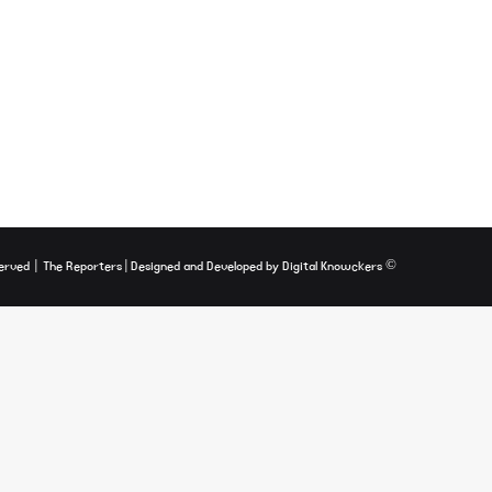
The Reporters
| Designed and Developed by
Digital Knowckers
© Copyright 2026, All Rights Reserved |