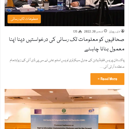
معلومات تک رسائی
دی رپورٹرز
دسمبر 30, 2022
135
صحافیوں کو معلومات تک رسائی کی درخواستیں دینا اپنا
معمول بنانا چاہئے
پاکستان پریس فاونڈیشن کے جنرل سیکرٹری اویس اسلم علی نے سی پی ڈی آئی کے زیراہتمام
منعقدہ آر ٹی آئی…
Read More »