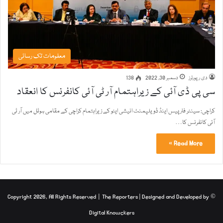
معلومات تک رسائی
دی رپورٹرز
دسمبر 30, 2022
138
سی پی ڈی آئی کے زیراہتمام آر ٹی آئی کانفرنس کا انعقاد
کراچی: سینٹر فار پیس اینڈ ڈویلپمنٹ انیشی ایٹو کے زیراہتمام کراچی کے مقامی ہوٹل میں آر ٹی
آئی کانفرنس کا…
Read More »
The Reporters
| Designed and Developed by
© Copyright 2026, All Rights Reserved |
Digital Knowckers