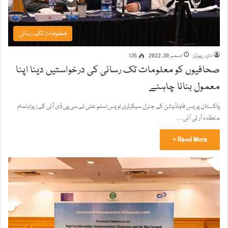
معلومات تک رسائی
دی رپورٹرز
دسمبر 30, 2022
135
صحافیوں کو معلومات تک رسائی کی درخواستیں دینا اپنا
معمول بنانا چاہئے
پاکستان پریس فاونڈیشن کے جنرل سیکرٹری اویس اسلم علی نے سی پی ڈی آئی کے زیراہتمام
منعقدہ آر ٹی آئی…
Read More »