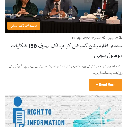
معلومات تک رسائی
دی رپورٹرز
دسمبر 30, 2022
135
سندھ انفارمیشن کمیشن کو اب تک صرف 150 شکایات
موصول ہوئیں
سندھ انفارمیشن کمیشن کے چیف انفارمیشن کمشنر نصرت حسین نے نے سی پی ڈی آئی کے
زیراہتمام منعقدہ آر ٹی…
Read More »