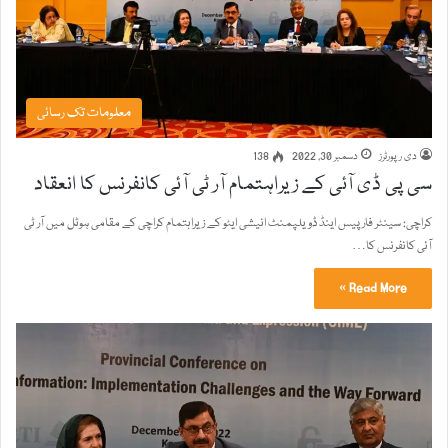
معلومات تک رسائی
دی رپورٹرز
دسمبر 30, 2022
138
سی پی ڈی آئی کے زیراہتمام آر ٹی آئی کانفرنس کا انعقاد
کراچی: سینٹر فار پیس اینڈ ڈویلپمنٹ انیشی ایٹو کے زیراہتمام کراچی کے مقامی ہوٹل میں آر ٹی
آئی کانفرنس کا…
Read More »