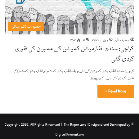
معلومات تک رسائی
سعدیہ مظہر
جون 3, 2022
0
252
کراچی: سندھ انفارمیشن کمیشن کے ممبران کی تقرری
کردی گئی
کراچی: سندھ انفارمیشن کمیشن کے لئے چیف انفارمیشن کمشنر اور انفارمیشن کمشنر زکی
تقرری کر دی گئی ہے۔ "دی رپورٹرز”…
Read More »
The Reporters
| Designed and Developed by
© Copyright 2026, All Rights Reserved |
Digital Knowckers