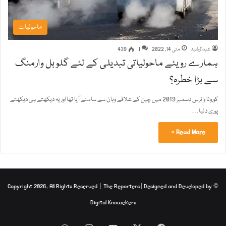
ماحولیات
عبدالرشید
مئی 14, 2022
1
439
ہمارے رویئے ماحولیاتی تبدیلی کے لئے گلوبل وارمنگ
سے بڑا خطرہ؟
کورونا وائرس دسمبر 2019 میں چین کے علاقے وہان سے سامنے آٰیا تھا اور یہ دیکھتے ہی دیکھتے
پوری دنیا…
Read More »
The Reporters
| Designed and Developed by
© Copyright 2026, All Rights Reserved |
Digital Knowckers