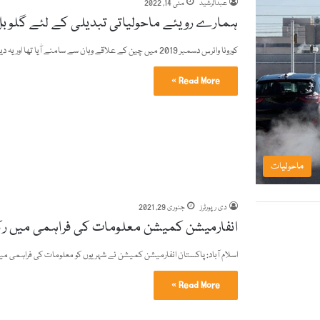
عبدالرشید
مئی 14, 2022
ہمارے رویئے ماحولیاتی تبدیلی کے لئے گلوبل
کورونا وائرس دسمبر 2019 میں چین کے علاقے وہان سے سامنے آٰیا تھا اور یہ دیکھتے ہی دیکھتے پوری دنیا…
Read More »
ماحولیات
دی رپورٹرز
جنوری 29, 2021
انفارمیشن کمیشن معلومات کی فراہمی میں رکاوٹ
اسلام آباد: پاکستان انفارمیشن کمیشن نے شہریوں کو معلومات کی فراہمی میں 
Read More »