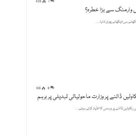
439
1
 وارمنگ سے بڑا خطرہ؟
148
0
یں ڈالنے پر وزارت ماحولیاتی تبدیلی پر برہم
رکاوٹیں ڈالنے پر برہمی کا اظہار کرتے ہوئے…