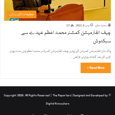
معلومات تک رسائی
سعدیہ مظہر
نومبر 8, 2022
121
چیف انفارمیشن کمشنر محمد اعظم عہدے سے
سبکدوش
پاکستان انفارمیشن کمیشن کے پہلے چیف انفارمیشن کمیشنر محمد اعظم اپنی مدت پوری
کرنے کے بعد گزشتہ روز اپنے فرائض…
Read More »
The Reporters
| Designed and Developed by
© Copyright 2026, All Rights Reserved |
Digital Knowckers