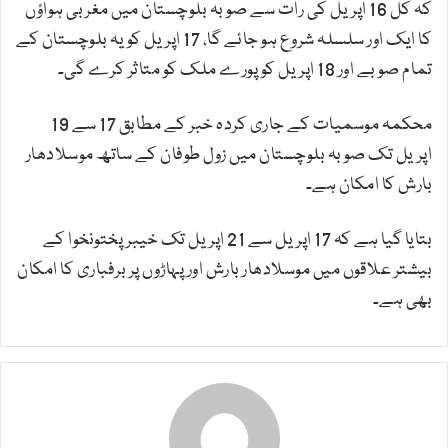
کہ کل 16 اپریل کی رات سے صوبہ بلوچستان میں مغربی ہواؤں
کا ایک اور سلسلہ شروع ہو جائے گا، 17 اپریل کو یہ بلوچستان کے
تمام صوبے اور 18 اپریل کو پورے ملک کو متاثر کرے گی۔
محکمہ موسمیات کے جاری کردہ خبر کے مطابق 17 سے 19
اپریل تک صوبہ بلوچستان میں زول طوفان کے ساتھ موسلادھار
بارش کا امکان ہے۔
بتایا گیا ہے کہ 17 اپریل سے 21 اپریل تک خیبرپختونخوا کے
بیشتر علاقوں میں موسلادھار بارش اور پہاڑوں پر برفباری کا امکان
بھی ہے۔