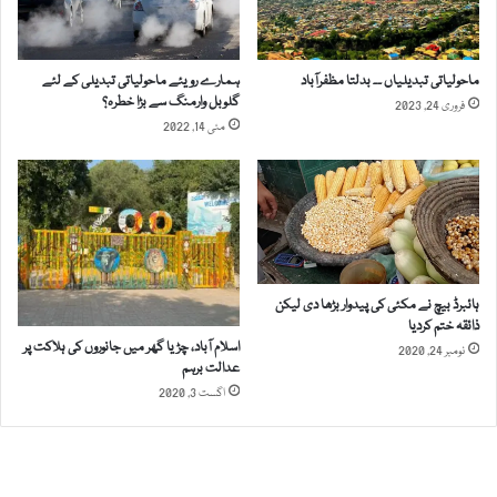
ھ
ا
ک
ت
ی
ی
ا
ماحولیاتی تبدیلیاں ۔۔ بدلتا مظفرآباد
ہمارے رویئے ماحولیاتی تبدیلی کے لئے
ن
و
گلوبل وارمنگ سے بڑا خطرہ؟
فروری 24, 2023
ر
مئی 14, 2022
ث
ق
ا
ف
ت
ی
چ
ہائبرڈ بیچ نے مکئی کی پیدوار بڑھا دی لیکن
و
ذائقہ ختم کردیا
ر
اسلام آباد، چڑیا گھر میں جانوروں کی ہلاکت پر
نومبر 24, 2020
عدالت برہم
اگست 3, 2020