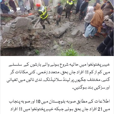
m
a
i
l
خیبرپختونخوا میں حالیہ شروع ہونے والے بارشوں کے سلسلے
میں کم از کم 11 افراد جاں بحق، متعدد زخمی، کئی مکانات گر
گئے، مختلف جگہوں پر لینڈ سلائیڈنگ، ندی نالوں میں تغیانی
اور سڑکیں بند ہوگئیں۔
اطلاعات کے مطابق صوبہ بلوچستان میں 10 اور صوبہ پنجاب
میں 21 افراد جاں بحق ہوئے جبکہ خیبر پختونخوا میں 11 افراد