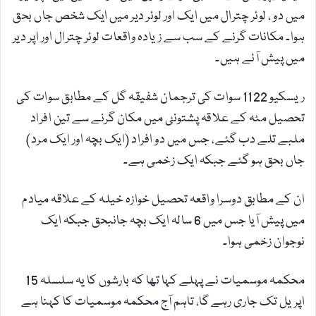
میں دو ، لوئر چترال میں ایک اور لوئر دیر میں ایک شخص جاں بحق
ہوا۔ مکانات گرنے کے سب سے زیادہ واقعات لوئر چترال اور اپر دیر
میں پیش آئے ہیں۔
ریسکیو 1122 سوات کی ترجمان شفیقہ گل کے مطابق سوات کی
تحصیل مٹہ کے علاقہ پشتونئ میں مکان گرنے سے تین افراد
ملبے تلے دب گئے، جس میں دو افراد (ایک بچہ اور ایک مرد)
جاں بحق ہو گئے جبکہ ایک زخمی ہے۔
ان کے مطابق دوسرا واقعہ تحصیل خوازہ خیلہ کے علاقہ میادم
میں پیش آیا جس میں 6 سالہ ایک بچہ جانبحق جبکہ ایک
نوجوان زخمی ہوا۔
محکمہ موسمیات نے پہلے کہا تھا کہ بارشوں کا یہ سلسلہ 15
اپریل تک جاری رہے گا، تاہم آج محکمہ موسمیات کا کہنا ہے