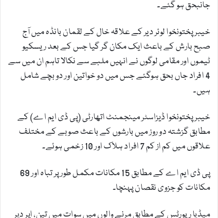
جانبحق ہو گئے۔
خیبرپختونخوا لوئر دیر کے علاقہ خال کے لقمان بانڈہ میں آج
صبح بارش کے باعث ایک مکان گر گیا جس کے بعد ریسکیو
ٹیموں اور مقامی لوگوں نے انہیں ملبے سے نکالا تاہم ان میں سے
4 افراد جاں بحق ہوگئے جس میں دو خواتین اور دو بچے شامل
ہیں۔
خیبرپختونخوا ڈیزاسٹر مینجمنٹ اتھارٹی (پی ڈی ایم اے) کے
مطابق گزشتہ دو روز میں بارشوں کے باعث صوبے کے مختلف
علاقوں میں کم از کم 7 افراد ہلاک اور 10 زخمی ہوئے۔
پی ڈی ایم اے کے مطابق 15 مکانات مکمل طور پر تباہ اور 69
مکانات کو جزوی نقصان پہنچا۔
میڈیا رپورٹس کے مطابق مرنے والوں میں سوات میں تین، اپر دیر