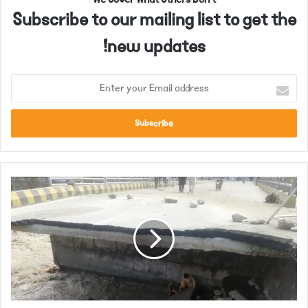
Subscribe to our mailing list to get the
new updates!
E
n
t
e
r
y
o
س
u
و
r
ا
E
ت
m
:
a
م
i
و
l
س
a
م