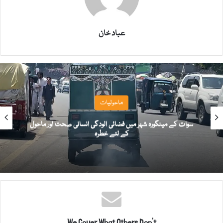
عباد خان
ماحولیات
ات کے مینگورہ شہر میں فضائی الودگی انسانی صحت اور ماحول
کے لئے خطرہ
We Cover What Others Don't