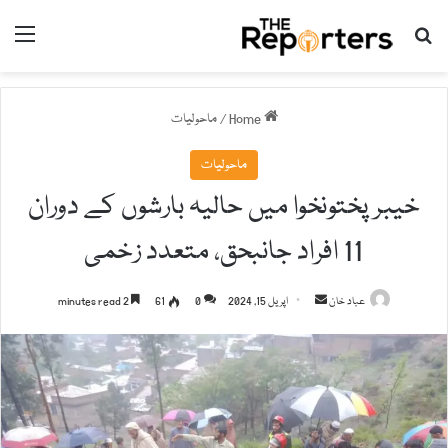
nu
Search for
Home
/
ماحولیات
ماحولیات
خیبر پختونخوا میں حالیہ بارشوں کے دوران
11 افراد جانبحق، متعدد زخمی
عباد خان
S
اپریل 15, 2024
0
61
2 minutes read
e
n
d
a
n
e