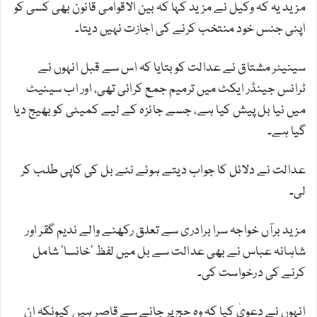
مزید یہ کہ وکیل نے مزید کہا کہ بین الاقوامی قانون بھی کسی کو
اپنی جنس خود منتخب کرنے کی اجازت نہیں دیتا۔
سینیٹر مشتاق نے عدالت کو بتایا کہ اس سے قبل انہوں نے
ٹرانس جینڈر ایکٹ میں ترمیم جمع کرائی تھی، اور اب سینیٹ
میں نیا بل پیش کیا ہے، جسے جائزہ کے لیے کمیٹی کو بھیج دیا
گیا ہے۔
عدالت نے دلائل کا جواب دیتے ہوئے نئے بل کی کاپی طلب کر
لی۔
مزید برآں خواجہ سرا برادری سے تعلق رکھنے والے ندیم گقر اور
شاہانہ عباس نے بھی عدالت سے بل میں لفظ ’خانسا‘ شامل
کرنے کی درخواست کی۔
انہوں نے دعویٰ کیا کہ وہ حج پر جانے سے قاصر ہیں کیونکہ ان