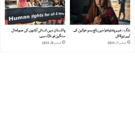
م
ن
د
خ
و
غگ : خیبرپختونخوا میں رائج رسم خواتین کے
پاکستان میں انسانی آزادیوں کی صورتحال
ا
لیے زہرِقاتل
سنگین اور نازک ہے۔
ت
دسمبر 11, 2024
دسمبر 10, 2024
ی
ن
ک
ے
ل
ئ
ے
ک
ا
ر
آ
م
د
ہ