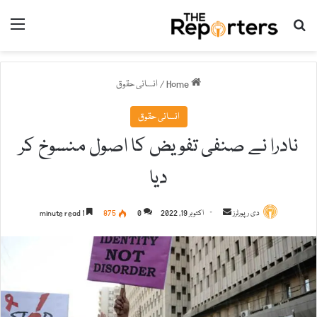
nu
Search for
Home
/
انسانی حقوق
انسانی حقوق
نادرا نے صنفی تفویض کا اصول منسوخ کر
دیا
دی رپورٹرز
S
اکتوبر 19, 2022
0
875
1 minute read
e
n
d
a
n
e