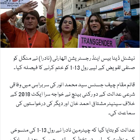
m
a
i
l
نیشنل ڈیٹا بیس اینڈ رجسٹریشن اتھارٹی (نادرا) نے منگل کو
صنفی تفویض کے لیے رول 13-1 کو ختم کرنے کا فیصلہ کیا۔
قائم مقام چیف جسٹس سید محمد انور کی سربراہی میں وفاقی
شرعی عدالت کے دو رکنی بینچ نے خواجہ سرا ایکٹ 2018 کے
خلاف سینیٹر مشتاق احمد خان اور دیگر کی درخواستوں کی
سماعت کی۔
عدالت کو بتایا گیا کہ چیئرمین نادرا نے رول 13-1 کی منسوخی
کی منظوری کے لیے دستخط کیے تھے جس کے بعد اسے ایک