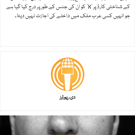
کے شناختی کارڈ پر ‘X’ کو ان کی جنس کے طور پر درج کیا گیا ہے
جو انہیں کسی عرب ملک میں داخلے کی اجازت نہیں دیتا۔
دی رپورٹرز