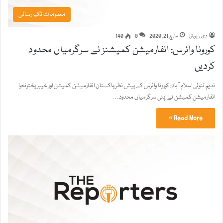
معلومات تک رسائی
دی رپورٹرز
مارچ 21, 2020
0
140
کورونا وائرس: انفارمیشن کمیشنز نے سرگرمیاں محدود
کردیں
ندیم تنولی اسلام آباد: کورونا وائرس کے پیش نظر پاکستان انفارمیشن کمیشن اور خیبرپختونخوا
انفارمیشن کمیشن نے اپنی سرگرمیاں محدود…
Read More »