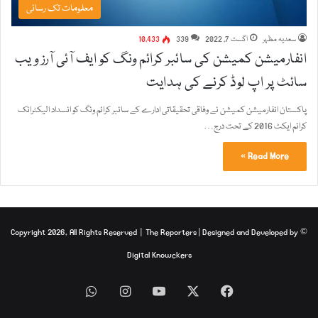
معلومات تک رسائی
سعدیہ مظہر
اگست 7, 2022
339
10,433
انفارمیشن کمیشن کی سائبر کرائم ونگ کو ایف آئی آرز ویب
سائٹ پر اپ لوڈ کرنے کی ہدایت
پاکستان انفارمیشن کمیشن نے وفاقی تحقیقاتی ادارے کے سائبر کرائم ونگ کو انسداد الیکٹرانک
کرائم ایکٹ 2016 کے تحت درج…
Read More »
The Reporters
| Designed and Developed by
© Copyright 2026, All Rights Reserved |
Digital Knowckers
WhatsApp
Instagram
YouTube
Facebook
X