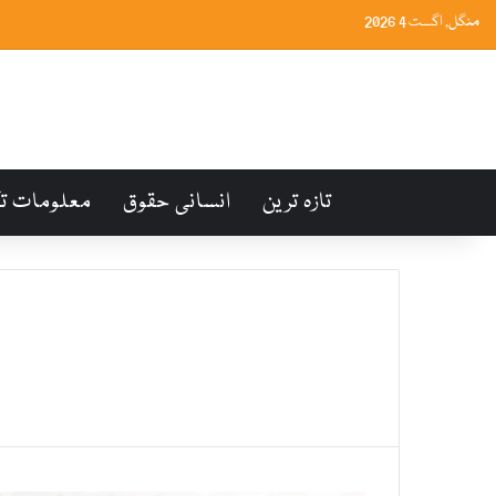
منگل, اگست 4 2026
تازہ ترین
انسانی حقوق
معلومات ت