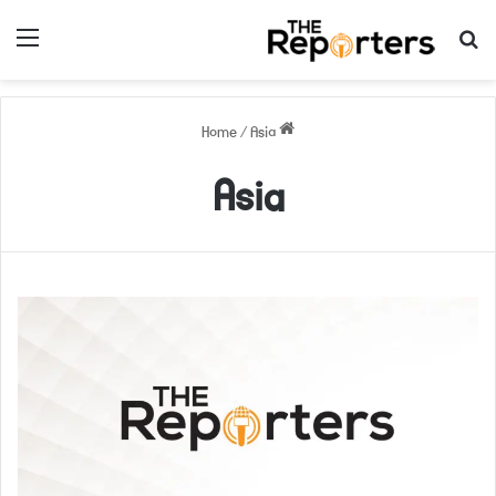
nu
Search for
/
Asia
Home
Asia