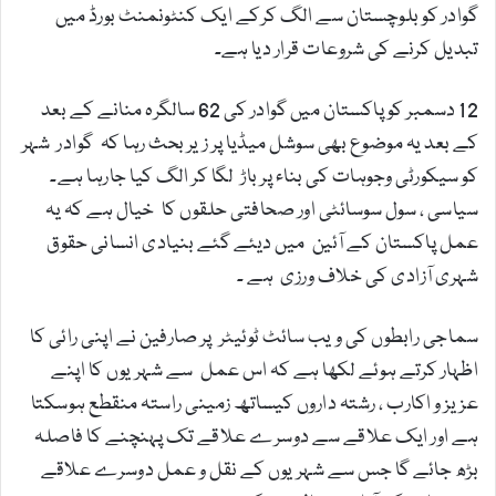
گوادر کو بلوچستان سے الگ کرکے ایک کنٹونمنٹ بورڈ میں
تبدیل کرنے کی شروعات قرار دیا ہے۔
12 دسمبر کو پاکستان میں گوادر کی 62 سالگرہ منانے کے بعد
کے بعد یہ موضوع بھی سوشل میڈیا پر زیربحث رہا کہ گوادر شہر
کو سیکورٹی وجوہات کی بناء پر باڑ لگا کر الگ کیا جارہا ہے۔
سیاسی ، سول سوسائٹی اور صحافتی حلقوں کا خیال ہے کہ یہ
عمل پاکستان کے آئین میں دیئے گئے بنیادی انسانی حقوق
شہری آزادی کی خلاف ورزی ہے ۔
سماجی رابطوں کی ویب سائٹ ٹوئیٹر پر صارفین نے اپنی رائی کا
اظہار کرتے ہوئے لکھا ہے کہ اس عمل سے شہریوں کا اپنے
عزیز و اکارب ، رشتہ داروں کیساتھ زمینی راستہ منقطع ہوسکتا
ہے اور ایک علاقے سے دوسرے علاقے تک پہنچنے کا فاصلہ
بڑھ جائے گا جس سے شہریوں کے نقل و عمل دوسرے علاقے