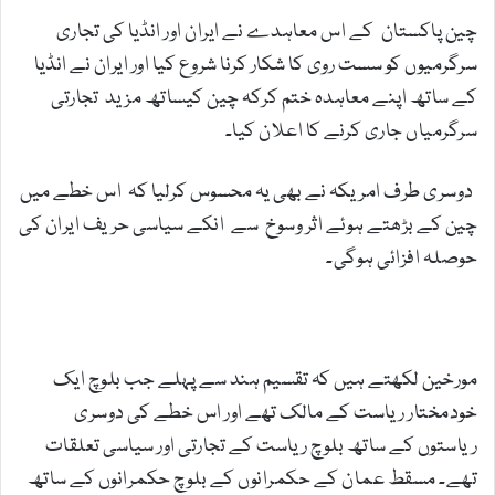
چین پاکستان کے اس معاہدے نے ایران اور انڈیا کی تجاری
سرگرمیوں کو سست روی کا شکار کرنا شروع کیا اور ایران نے انڈیا
کے ساتھ اپنے معاہدہ ختم کرکہ چین کیساتھ مزید تجارتی
سرگرمیاں جاری کرنے کا اعلان کیا۔
دوسری طرف امریکہ نے بھی یہ محسوس کرلیا کہ اس خطے میں
چین کے بڑھتے ہوئے اثر وسوخ سے انکے سیاسی حریف ایران کی
حوصلہ افزائی ہوگی۔
تاریخی پسِ منظر:
مورخین لکھتے ہیں کہ تقسیم ہند سے پہلے جب بلوچ ایک
خودمختار ریاست کے مالک تھے اور اس خطے کی دوسری
ریاستوں کے ساتھ بلوچ ریاست کے تجارتی اور سیاسی تعلقات
تھے۔ مسقط عمان کے حکمرانوں کے بلوچ حکمرانوں کے ساتھ