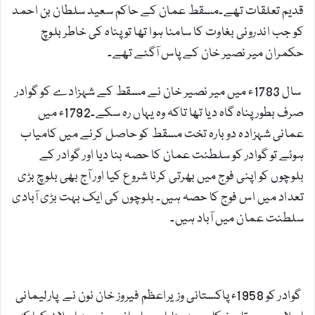
قدیم تعلقات تھے۔مسقط عمان کے حاکم سعید سلطان بن احمد
کو جب اندرونی بغاوت کا سامنا ہوا تھا تو پناہ کی خاطر بلوچ
حکمران میر نصیر خان کے پاس آگئے تھے۔
سال 1783ء میں میر نصیر خان نے مسقط کے شہزادے کو گوادر
صرف بطور پناہ گاہ دیا تھا تاکہ وہ یہاں رہ سکے۔1792ء میں
عمانی شہزادہ دوبارہ تخت مسقط کو حاصل کرنے میں کامیاب
ہوئے تو گوادر کو سلطنت عمان کا حصہ بنا دیا اور گوادر کے
بلوچوں کو اپنی فوج میں بھرتی کرنا شروع کیا اور آج بھی بلوچ بڑی
تعداد میں اس فوج کا حصہ ہیں۔ بلوچوں کی ایک بہت بڑی آبادی
سلطنت عمان میں آباد ہیں۔
گوادر پاکستان کا حصہ کیسے بنا۔۔!!
گوادر کو 1958ء پاکستانی وزیراعظم فیروز خان نون نے پارلیمانی