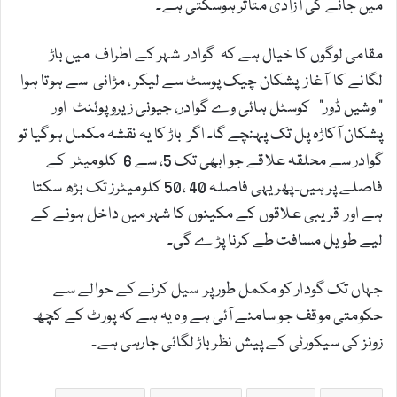
میں جانے کی آزادی متاثر ہوسکتی ہے۔
مقامی لوگوں کا خیال ہے کہ گوادر شہر کے اطراف میں باڑ
لگانے کا آغاز پشکان چیک پوسٹ سے لیکر ، مڑانی سے ہوتا ہوا
” وشیں ڈور” کوسٹل ہائی وے گوادر، جیونی زیرو پوئنٹ اور
پشکان آکاڑہ پل تک پہنچے گا۔ اگر باڑ کا یہ نقشہ مکمل ہوگیا تو
گوادر سے محلقہ علاقے جو ابھی تک 5، سے 6 کلومیٹر کے
فاصلے پر ہیں۔پھر یہی فاصلہ 40 ،50 کلومیٹرز تک بڑھ سکتا
ہے اور قریبی علاقوں کے مکینوں کا شہر میں داخل ہونے کے
لیے طویل مسافت طے کرنا پڑ ے گی۔
جہاں تک گودار کو مکمل طور پر سیل کرنے کے حوالے سے
حکومتی موقف جو سامنے آئی ہے وہ یہ ہے کہ پورٹ کے کچھ
زونز کی سیکورٹی کے پیش نظر باڑ لگائی جارہی ہے۔