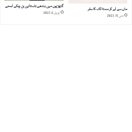
ل
گٹھڑیوں میں بندھے داستانیں بن چکے لمحے
ماں سے لے کر ممتا تک کا سفر
ئ
اپریل 6, 2023
مئی 15, 2023
ے
خ
ا
ت
و
ن
و
ک
ی
ل
م
ی
د
ا
ن
م
ی
ں