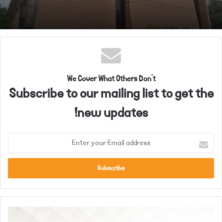
We Cover What Others Don't
Subscribe to our mailing list to get the
new updates!
E
n
t
e
r
y
o
"
u