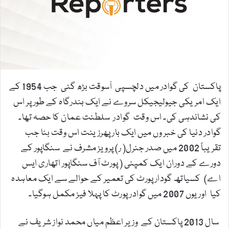
m
a
i
l
پاکستان کی گوادر میں دلچسپی اْسوقت بڑھ گئی جب 1954 کے
ایک امریکی جیولیجیکل سروے نے ایک بندرگاہ کے طور پر اس
کی نشاندہی کی۔ اس وقت گوادر سلطنت عمان کا حصہ تھا۔
گوادر دنیا کی خبر وں میں ایک بار پھرزینت اس وقت بنا جب
تقریباً 2002 میں صدر جنرل( ر) پرویز مشرف نے سنگاپور کے
دورے کے دوران ایک کمپنی ( پورٹ آف سنگاپور اتھاری ایس
اے) کسیاتھ گودار پورٹ کی تعمیر کے حوالے سے ایک معاہدہ
کیا اوریوں 2007 میں گوادر پورٹ کا پہلا فیز مکمل ہوگیا۔
سال 2013 پاکستان کے وزیر اعظم میاں محمد نواز شریف نے