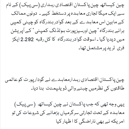
چین کیساتھ چین پاکستان اقتصادی رہداری (سی پیک) کے نام
سے ایک میگا تجاری معاہدہ پر دستخط کیے ۔ دونوں ممالک
کے مابین اس معاہدے کے بعد گوادر بندرگاہ کو چینی کمپی
برائے بندرگاہ "چین اورسیز پورٹ ہولڈنگ کمپنی ” کے آپریشن
میں دیدیا گیا ۔ اسوقت گوادر بندرگاہ کا کل رقبہ 2،292 ایکڑ
فری ٹرید پر مشتمل تھا۔
گوادر اور بین الاقوامی سیاست:
چین پاکستان اقتصادی رہدارمعاہدے نے گودارپور ٹ کو عالمی
طاقتوں کی نظرمیں چبنے والی ڈویلپمنٹ بنا دیا۔
یہی وجہ تھی کہ جب پاکستان نے چین کیساتھ ( سی پیک)
معاہدہ کے تحت تجارتی سرگرمیاں بڑھانے کی شروعات کی تو
امریکہ نے بھی ناراضگی کا ا ظہار کیا