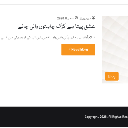
دی رپورٹرز
ستمبر 8, 2020
عشق پیتا ہے کڑک چاہتوں والی چائے
اسلام آبادسے ہماری پرُانی یادیں وابستہ ہیں، اس شہر کی خوبصورتی میں کسی 
Read More »
Blog