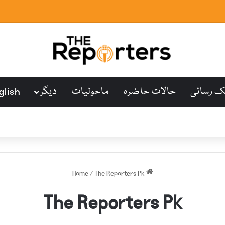
ک رسائی
حالات حاضرہ
ماحولیات
دیگر
glish
/
The Reporters Pk
Home
The Reporters Pk