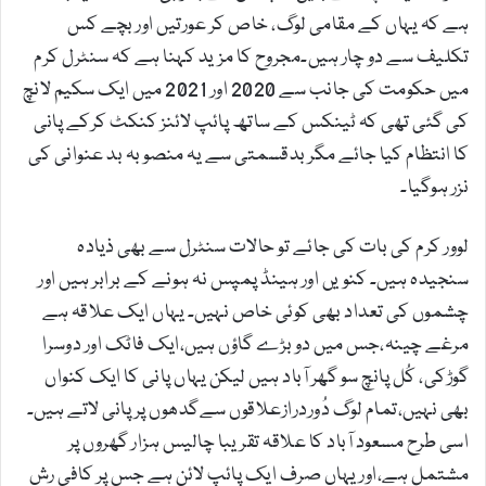
ہے کہ یہاں کے مقامی لوگ، خاص کر عورتیں اور بچے کس
تکلیف سے دو چار ہیں۔مجروح کا مزید کہنا ہے کہ سنٹرل کرم
میں حکومت کی جانب سے 2020 اور 2021 میں ایک سکیم لانچ
کی گئی تھی کہ ٹینکس کے ساتھ پائپ لائنز کنکٹ کرکے پانی
کا انتظام کیا جائے مگر بدقسمتی سے یہ منصوبہ بد عنوانی کی
نزر ہوگیا۔
لوور کرم کی بات کی جائے تو حالات سنٹرل سے بھی ذیادہ
سنجیدہ ہیں۔ کنویں اور ہینڈ پمپس نہ ہونے کے برابر ہیں اور
چشموں کی تعداد بھی کوئی خاص نہیں۔ یہاں ایک علاقہ ہے
مرغے چینہ،جس میں دو بڑے گاؤں ہیں،ایک فاٹک اور دوسرا
گوڑکی، کُل پانچ سو گھر آباد ہیں لیکن یہاں پانی کا ایک کنواں
بھی نہیں،تمام لوگ دُوردرازعلاقوں سےگدھوں پر پانی لاتے ہیں۔
اسی طرح مسعود آباد کا علاقہ تقریبا چالیس ہزار گھروں پر
مشتمل ہے،اور یہاں صرف ایک پائپ لائن ہے جس پر کافی رش