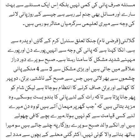
مسئلہ صرف پانی کی کمی نہیں بلکہ اِس ایک مسئلے سے بہت
سارے اور مسائل بھی جنم لے رہے ہے جیسے کے روز پانی لانے
کی وجہ سے میری تعلیمی سرگرمیاں متاثر ہو رہی ہیں۔
گلالئی(فرضی نام) جنکا تعلق سنٹرل کرم کے گاؤں اویدرہ سے
ہے، انکا کہنا ہے کہ پانی کی وجہ سے انہیں پورے دن اور پورے
مہینے شدید مشکل کا سامنا رہتا ہے۔ صبح سویرے دور دراز
علاقے میں جاتی ہیں اور بڑی مشکل سے 3 سے 4 مٹکے پانی
چشموں سے بھر لاتی ہیں جس سے صبح کے ناشتے، برتن، دوپہر
کا کھانے اور برتن صاف کرنے کا انتظام ہوجاتا ہے لیکن شام کو
پھر جانا پڑتا ہے تاکہ رات کے لئے پانی کا بندوبست ہوسکے۔ وہ
مزید بتاتی ہیں کہ ”جب گھر پر مہمان آتے ہیں تو وہ دن میرے
لئے کسی قیامت سے کم نہیں ہوتا،میرے بچے کافی چھوٹے
ہیں اور انکے والد صبح سویرے روزگار پہ چلے جاتے ہیں سو میرا
ہاتھ بٹانے والا کوئی نہیں،اکثر گلی محلے کے بچوں سے مدد لے