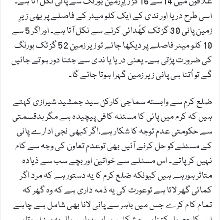
علاقوں میں 14 سے 16 گز زیرِزمین بورنگ سے پانی نکل آتا ہے۔
اسی طرح دریا اور ندی کے ایک کلو میٹر کے فاصلے پر بھی زیرِ
زمین پانی 30 گز تک کھُدائی کرنے سے نکل آتا ہے۔ اوراگر 5 سے
10 کلو میٹر فاصلے پر دیکھا جائے تو زیر زمین 52 گز تک بورنگ
کی ضرورت پڑتی ہے۔ یعنی دریا یا ندی سے جتنا دور ہوتے جائیں
گے تو اُتنا ہی پانی زیر زمین گہرا ہوتا جائے گا۔
ضلع کرم سے وابستہ سماجی کارکن سید جمشید شیرازی کہتے
ہیں کہ کرم میں پانی کا مسئلہ کافی پیچیدہ ہے مگر بدقسمتی
سے حکومتی عدم توجہ کا شکار ہے،اگر کبھی نجی ادارے پانی
کے مسئلےکو حل کرنے آئیں بھی توعدم تعاون کی وجہ سے کام
نہیں کرپاتے۔ اس مسئلے سے خواتین اور بچے سب سے ذیادہ
متاثر ہورہے ہیں کیونکہ ضلع کرم کا یہ دستور ہے کہ مرد اگر
کمائی گھر لاتا ہے توعورت کی یہ ذمہ داری ہے کہ وہ گھر کہ
تمام کام کرے جس میں باہر سے پانی لانا بھی شامل ہے چاہے