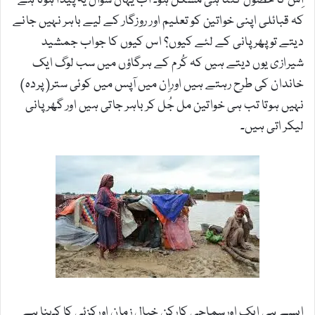
اِس کا حصول کتنا ہی مشکل ہو۔ اب یہاں سوال یہ پیدا ہوتا ہے
کہ قبائلی اپنی خواتین کو تعلیم اور روزگار کے لیے باہر نہیں جانے
دیتے تو پھر پانی کے لئے کیوں؟ اس کیوں کا جواب جمشید
شیرازی یوں دیتے ہیں کہ کُرم کے ہرگاؤں میں سب لوگ ایک
خاندان کی طرح رہتے ہیں اوراِن میں آپس میں کوئی ستر( پردہ)
نہیں ہوتا تب ہی خواتین مل جُل کر باہر جاتی ہیں اور گھر پانی
لیکر اتی ہیں۔
ایسے ہی ایک اورسماجی کارکن خیال زمان اورکزئی کا کہنا ہے