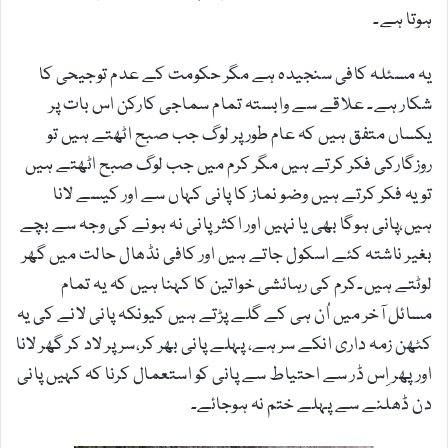
ہوتا ہے۔
یہ مسئلہ کافی سنجیدہ ہے مگر حکومت کے عدم توجیحی کا
شکار ہے۔ علاقے سے وابستہ تمام سماجی کارکن اس بات پر
یکساں متفق ہیں کہ عام طور پر لوگ جب صبح اٹھتے ہیں تو
روزگارکی فکر کرتے ہیں مگر کرم میں جب لوگ صبح اٹھتے ہیں
تو یہ فکر کرتے ہیں وضو نماز کا پانی کہاں سے اور کیسے لانا
ہیں،پانی ہوگا بھی یا نہیں اور اکثر پانی نہ ہونے کی وجہ سے بچے
بغیر ناشتہ کئے اسکول جاتے ہیں اور کافی نڈھال حالت میں گھر
لوٹتے ہیں۔کرم کی رہائشی خواتین کا کہنا ہیں کہ یہ تمام
مسائل آخر میں اُن ہی کے گلے پڑتے ہیں کیونکہ پانی لانے کی یہ
کٹھن زمہ داری انکے سر ہے، پہلے پانی بھر کر،سر پر لاد کر گھر لانا
اورپھر اِس ڈر سے احتیاط سے پانی کو استعمال کرنا کہ کہیں پانی
دن ڈھلنے سے پہلے ختم نہ ہوجائے۔