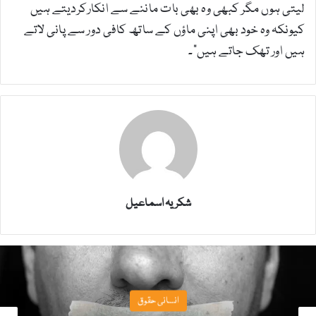
لیتی ہوں مگر کبھی وہ بھی بات ماننے سے انکارکردیتے ہیں
کیونکہ وہ خود بھی اپنی ماؤں کے ساتھ کافی دور سے پانی لاتے
ہیں اور تھک جاتے ہیں“۔
شکریہ اسماعیل
انسانی حقوق