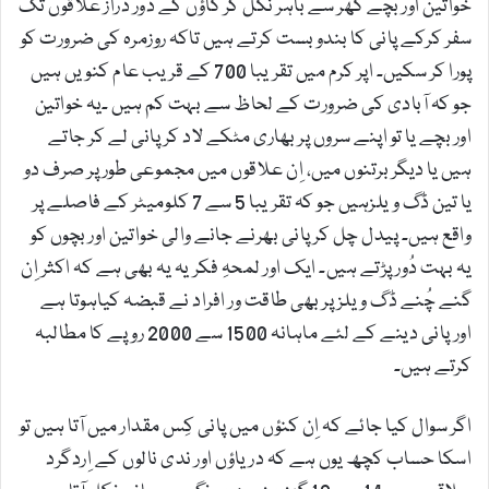
خواتین اور بچے گھر سے باہر نکل کر گاؤں کے دُور دراز علاقوں تک
سفر کرکے پانی کا بندوبست کرتے ہیں تاکہ روزمرہ کی ضرورت کو
پورا کر سکیں۔ اپر کرم میں تقریبا 700 کے قریب عام کنویں ہیں
جو کہ آبادی کی ضرورت کے لحاظ سے بہت کم ہیں ۔یہ خواتین
اور بچے یا تو اپنے سروں پر بھاری مٹکے لاد کر پانی لے کر جاتے
ہیں یا دیگر برتنوں میں، اِن علاقوں میں مجموعی طور پر صرف دو
یا تین ڈگ ویلزہیں جو کہ تقریبا 5 سے 7 کلومیٹر کے فاصلے پر
واقع ہیں۔ پیدل چل کر پانی بھرنے جانے والی خواتین اور بچوں کو
یہ بہت دُور پڑتے ہیں۔ ایک اور لمحہِ فکریہ یہ بھی ہے کہ اکثر اِن
گنے چُنے ڈگ ویلز پر بھی طاقت ور افراد نے قبضہ کیاہوتا ہے
اورپانی دینے کے لئے ماہانہ 1500 سے 2000 روپے کا مطالبہ
کرتے ہیں۔
اگر سوال کیا جائے کہ اِن کنؤں میں پانی کِس مقدار میں آتا ہیں تو
اسکا حساب کچھ یوں ہے کہ دریاؤں اور ندی نالوں کے اِردگرد