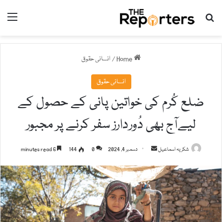
nu
Search for
Home
/
انسانی حقوق
انسانی حقوق
ضلع کُرم کی خواتین پانی کے حصول کے
لیےآج بھی دُوردارز سفر کرنے پر مجبور
شکریہ اسماعیل
S
دسمبر 4, 2024
0
144
6 minutes read
e
n
d
a
n
e