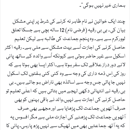
ہماری خیر نہیں ہوگی“۔
چند ایک خواتین نے نام ظاہر نہ کرنے کی شرط پر اپنی مشکل
بیان کی۔ بی بی رقیہ (فرضی نام) 12 سالہ بچی ہے جسکا تعلق
لوورکرم سے ہے۔ وہ پنجم جماعت کی طالبہ ہے لیکن تعلیم
حاصل کرنے کی اجازت اُسے بہت مشکل سے ملی ہے۔ رقیہ اکثر
اسکول سے غیر حاضر ہوتی ہے کیونکہ اُسے والدہ کے ساتھ پانی
لانے دور دراز علاقے تک سفر ہوتا ہے۔اکثر ایسا بھی ہوتا ہے کہ
روز کی اِس ذمہ داری کی وجہ سے وہ کئی کئی ہفتوں تک اسکول
نہیں جا پاتی جس وجہ سے اساتذہ بھی ناراض ہو جاتے ہیں۔ بی
بی رقیہ نے انتہائی دکھی لہجے میں بتاتی ہیں کہ اعلٰی تعلیم تو
حاصل کرنے کی اجازت ہے نہیں،والد نے باقی بہنوں کو بھی
صرف آٹھویں جماعت تک پڑھایا ہے اور مجھے بھی صرف
آٹھویں جماعت تک پڑھنے کی اجازت ملی ہے مگر افسوس یہ
کہ یہ آٹھ جماعتیں بھی میں ٹھیک سے نہیں پڑھ پارہی۔ پانی کا