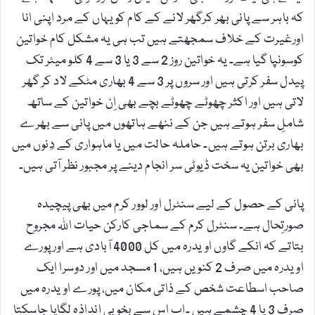
کہ باہر سے پانی بھر کرگھر لانے کے کام کو یہاں کے مرد اپنی انا
اورغیرت کے خلاف سمجھتے ہیں تب ہی یہ مشکل کام خواتین
کوسونپا گیا ہے۔ یہ خواتین روز 2 سے 3 یا 3 سے 4 کلو میٹر تک
پیدل سفر کرتی ہیں اور سروں پر 3 سے 4 بھاری مٹکے لاد کر گھر
لاتی ہیں اور اکثر چھوٹے چھوٹے بچے بھی اِن خواتین کے ساتھ
شاملِ سفر ہوتے ہیں جن کے ننھے ہاتھوں میں پانی سے بھرے
بھاری برتن ہوتے ہیں۔ حاملہ حالت میں یا ماہواری کے دِنوں میں
بھی خواتین یہ سخت ڈیوٹی سر انجام دینے پر مجبور نظر آتی ہیں۔
پانی کے حصول کے لیے سنٹرل اور لوور کرم میں بھی پیچیدہ
صورتِحال ہے۔ سنٹرل کرم کے سماجی کارکن حیات اللہ مجروح
بتاتے کہ انکے گاوں اویدرہ میں کل 4000 آبادی ہے اور پورے
اویدرہ میں صرف 2 کنویں ہیں، 1 مسجد میں اور دوسرا ایک
صاحب اسطاعت شخص کے ذاتی مکان میں، پورے اویدرہ میں
صرف 3 یا 4 چشمے ہیں ۔اب اس سے بخوبی انداذہ لگایا جاسکتا