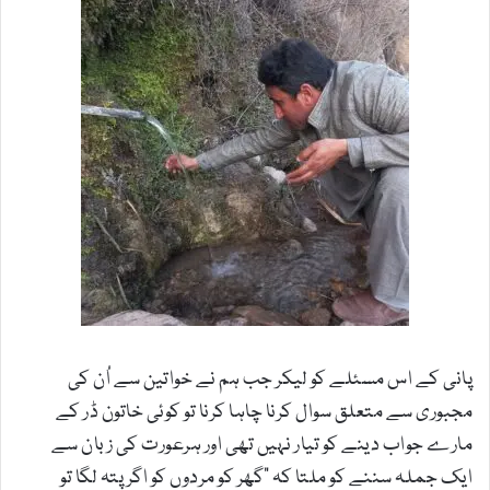
پانی کے اس مسئلے کو لیکر جب ہم نے خواتین سے اُن کی
مجبوری سے متعلق سوال کرنا چاہا کرنا تو کوئی خاتون ڈر کے
مارے جواب دینے کو تیار نہیں تھی اور ہرعورت کی زبان سے
ایک جملہ سننے کو ملتا کہ ”گھر کو مردوں کو اگر پتہ لگا تو