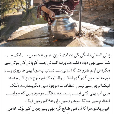
m
a
i
l
پانی انسانی زندگی کی بنیادی ترین ضروریات میں سے ایک ہے۔
غذا سے بھی ذیادہ اشد ضرورت انسانی جسم کو پانی کی ہوتی ہے
مگر اِس اہم ضرورت کا آسانی سے دستیاب ہونا بھی ضروری ہے۔
دورحاضر میں گھر گھر نلکے، واٹر ٹینک اور طرح طرح کے جدید
ٹیکنالوجی سے لیس انتظامات موجود ہیں مگرہمارے مُلک
میں اب بھی کئی ایسے پسماندہ علاقے موجود ہیں کہ جو ایسے
انتظام سے اب تک محروم ہیں۔ اِن علاقوں میں ایک
خیبرپختونخوا کا قبائلی ضلع کُرم بھی ہے جہاں کے لوگ خاص