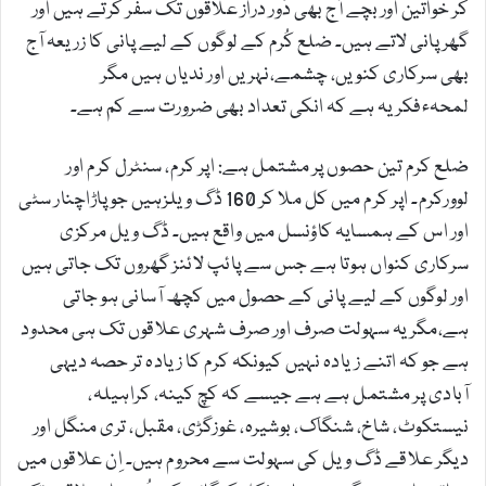
کر خواتین اور بچے آج بھی دُور دراز علاقوں تک سفر کرتے ہیں اور
گھر پانی لاتے ہیں۔ ضلع کُرم کے لوگوں کے لیے پانی کا زریعہ آج
بھی سرکاری کنویں، چشمے،نہریں اور ندیاں ہیں مگر
لمحہءفکریہ ہے کہ انکی تعداد بھی ضرورت سے کم ہے۔
ضلع کرم تین حصوں پر مشتمل ہے: اپر کرم، سنٹرل کرم اور
لوورکرم۔ اپر کرم میں کل ملا کر 160 ڈگ ویلزہیں جو پاڑاچنار سٹی
اور اس کے ہمسایہ کاؤنسل میں واقع ہیں۔ ڈگ ویل مرکزی
سرکاری کنواں ہوتا ہے جس سے پائپ لائنز گھروں تک جاتی ہیں
اور لوگوں کے لیے پانی کے حصول میں کچھ آسانی ہو جاتی
ہے،مگر یہ سہولت صرف اور صرف شہری علاقوں تک ہی محدود
ہے جو کہ اتنے زیادہ نہیں کیونکہ کرم کا زیادہ تر حصہ دیہی
آبادی پر مشتمل ہے ہے جیسے کہ کچ کینہ، کراہیلہ،
نیستکوٹ، شاخ، شنگاک، بوشیرہ، غوزگڑی، مقبل، تری منگل اور
دیگر علاقے ڈگ ویل کی سہولت سے محروم ہیں۔ اِن علاقوں میں