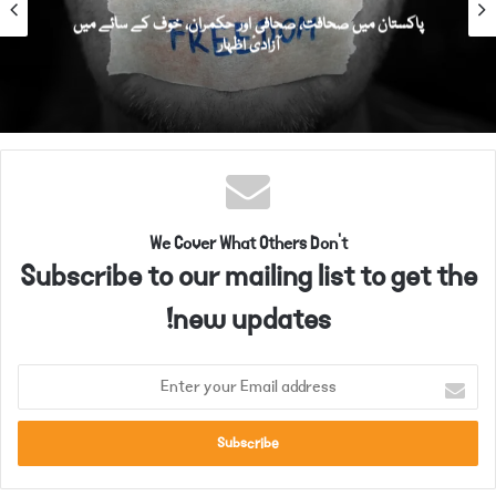
مسیحی برادری کا زریعہِ معاش خطرے میں: زرخیز زمینوں پر
موسمیاتی تبدیلیوں کے اثرات
We Cover What Others Don't
Subscribe to our mailing list to get the
new updates!
E
n
t
e
r