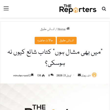
nu
Search for
Home
/
انسانی حقوق
انسانی حقوق
حالات حاضرہ
"میں بھی مشال ہوں" کتاب شائع کیوں نہ
ہوسکی؟
دی رپورٹرز
S
اپریل 13, 2020
0
130
2 minutes read
e
n
d
a
n