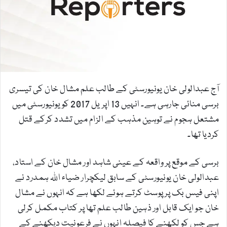
e
m
a
i
l
آج عبدالولی خان یونیورسٹی کے طالب علم مشال خان کی تیسری
برسی منائی جارہی ہے۔ انہیں 13 اپریل 2017 کو یونیورسٹی میں
مشتعل ہجوم نے توہین مذہب کے الزام میں تشدد کرکے قتل
کردیا تھا۔
برسی کے موقع پر واقعہ کے عینی شاہد اور مشال خان کے استاد،
عبدالولی خان یونیورسٹی کے سابق لیکچرار ضیاء اللہ ہمدرد نے
اپنی فیس بک پر پوسٹ کرتے ہوئے لکھا ہے کہ انہوں نے مشال
خان جو ایک قابل اور ذہین طالب علم تھا پر کتاب مکمل کرلی
ہے جس کو لکھنے کا فیصلہ انہوں نے فرعونیت دیکھنے کے