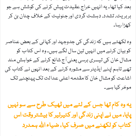
بعد کیا تھا۔ یہ انہیں خراج عقیدت پیش کرنے کی کوشش ہے جو
بربریت، تشدد، دہشت گردی اور جنونیت کے خلاف چٹان بن کر
کھڑا رہا۔
وہ لکھتے ہیں کہ زندگی کی جدوجہد اور کہانی کے بعض عناصر
کو بیان کرنے میں انہیں تین سال لگے ہیں۔ وہ اس کتاب کو
مشال خان کی تیسری برسی یعنی آج شائع کرنے کے خواہش مند
تھے تاہم اپنے ایڈیٹر سے مشورہ کرنے کے بعد انہوں نے کتاب کی
اشاعت کو مشال خان کا مقدمہ اعلی عدالت تک پہنچنے تک
موخر کیا ہے۔
یہ وہ کام تھا جس کے لئے میں ٹھیک طرح سے سو نہیں
پایا، میں نے اپنی زندگی اور کئیرئیر کا بیشتر وقت اس
کتاب کو لکھنے میں صرف کیا، ضیاء اللہ ہمدرد