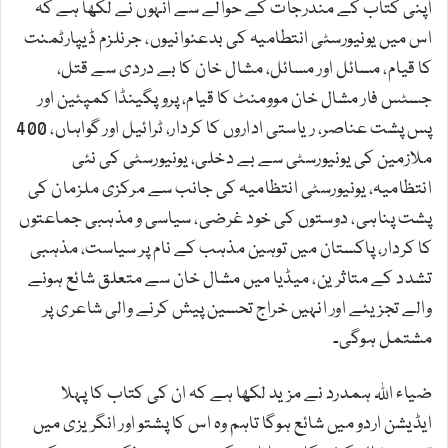
اپنی کتاب کے مندرجات کے حوالے سے انہوں نے لکھا ہے کہ
اس میں یونیورسٹی انتطامیہ کی بدعنوانیوں، جرنلزم ڈیپارٹمنت
کا قیام، مسائل اور مسائل، مشال خان کا بے دردی سے قتل،
جسٹس فار مشال خان موومنٹ کا قیام، پروپگینڈا کمپئین اور
پس پشت عناصر، ریاستی اداروں کا کردار، ٹرائیل اور گواہاں، 400
ملازمین کی یونیورسٹی سے بے دخلی، یونیورسٹی کی نئی
انتظامیہ، یونیورسٹی انتظامیہ کی جانب سے مرکزی ملزمان کی
پشت پناہی، دوستوں کی خود غرضی، سیاسی و مذہبی جماعتوں
کا کردار، پاکستان میں توہین مذہب کے نام پر سیاست، مذہبی
تشدد کے متاثرین، میڈیا میں مشال خان سے متعلق شائع ہونے
والے تجزیئے اور انہیں خراج تحسین پیش کرنے والی شاعری پر
مشتمل ہوگی۔
ضیاء اللہ ہمدرد نے مزید لکھا ہے کہ ان کی کتاب کا پہلا
ایڈیشن اردو میں شائع ہوگا تاہم وہ اس کا پشتو اور انگریزی میں