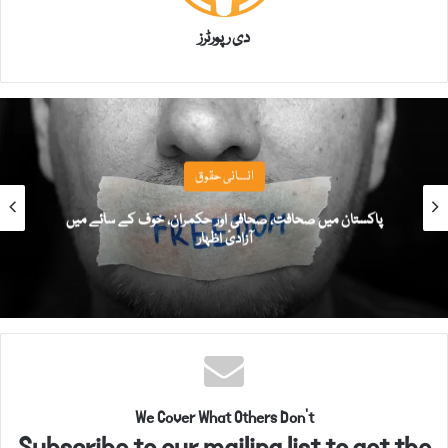
دی رپورٹرز
انسانی حقوق
پاکستان میں صحافت، صحافی اور حکمران، خوف کے سائے میں
آزادیٔ اظہار
We Cover What Others Don't
Subscribe to our mailing list to get the