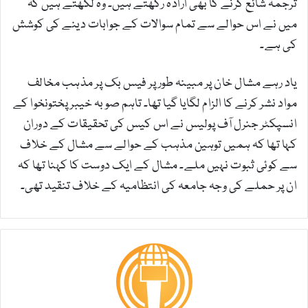
ترجمہ شائع کرنے کا بھی ارادہ رکھتے ہیں۔ وہ لکھتے ہیں کہ
میں نے اس حوالے سے تمام سوالات کے جوابات دینے کی کوشش
کی ہے۔
یاد رہے مشال خان پر مبینہ طور پر فیس بک پر مذہب مخالف
مواد نشر کرنے کا الزام لگایا گیا تھا۔ تاہم صوبہ خیبرپختونخوا کے
انسپکٹر جنرل آف پولیس نے اس کیس کی تحقیقات کے دوران
کہا تھا کہ ہمیں توہین مذہب کے حوالے سے مشال کے خلاف
سے کوئی ثبوت نہیں ملے۔ مشال کے ایک دوست کا کہنا تھا کہ
ان پر حملے کی وجہ جامعہ کی انتظامیہ کے خلاف تنقید تھی۔