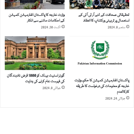
ظ
ی
ر
ا
تحقیقاتی صحافت کے لئے آر ٹی آئی کے
وزارت خارجہ کا پاکستان انفارمیشن کمیشن
ی
ت
استعمال پر تربیتی ورکشاپ کا انعقاد
کے احکامات ماننے سے انکار
ہ
ی
ستمبر 8, 2024
اگست 30, 2024
ض
م
ر
ع
و
ا
ر
و
ت
ن
"
ت
د
پ
ف
گورنر اسٹیٹ بینک کو 1000 قرض نادہندگان
ر
پاکستان انفارمیشن کمیشن کا حکم، وزارت
کی فہرست عام کرنے کی ہدایت
ن
م
خارجہ کو معلومات کی درخواست کا طریقہ
جولائی 8, 2024
ک
ب
کارکالعدم‎
ر
ن
جولائی 24, 2024
ن
ی
ے
ر
ک
پ
ا
و
م
ر