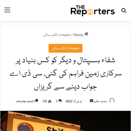
nu
Search for
Home
/
معلومات تک رسائی
معلومات تک رسائی
شفاء ہسپتال و دیگر کو کس بنیاد پر
سرکاری زمین فراہم کی گئی، سی ڈی اے
جواب دینے سے گریزاں
سعدیہ مظہر
S
اپریل 3, 2022
3
315
1 minute read
e
n
d
a