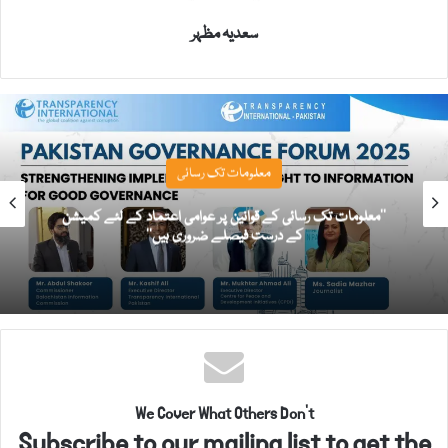
سعدیہ مظہر
معلومات تک رسائی
’’معلومات تک رسائی کے قوانین پر عوامی اعتماد کے لئے کمیشن
کے درست فیصلے ضروری ہیں‘‘
We Cover What Others Don't
Subscribe to our mailing list to get the