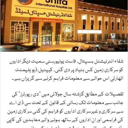
n
e
m
a
i
l
شفاء انٹرنیشنل ہسپتال، فاسٹ یونیورسٹی سمیت دیگر اداروں
کو سرکاری زمین کس بنیاد پر دی گئی، کیپٹیل ڈیویلپمنٹ
اتھارٹی اس حوالے سے معلومات فراہم کرنے سے گریزاں ہے۔
تفصیلات کے مطابق گزشتہ سال جولائی میں "دی رپورٹرز” کی
جانب سے معلومات تک رسائی کے قانون کے تحت سی ڈی اے
سے سرکاری و غیرسرکاری اداروں کو فراہم کی گئی سرکاری زمین
کی فراہمی اور ان اداروں کے ساتھ ہونے والے معاہدوں کی کاپی