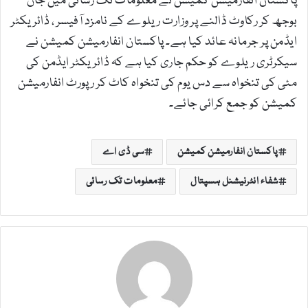
پاکستان انفارمیشن کمیشن نے معلومات تک رسائی میں جان
بوجھ کر رکاوٹ ڈالنے پر وزارت ریلوے کے نامزد آفیسر ، ڈائریکٹر
ایڈمن پر جرمانہ عائد کیا ہے۔ پاکستان انفارمیشن کمیشن نے
سیکرٹری ریلوے کو حکم جاری کیا ہے کہ ڈائریکٹر ایڈمن کی
مئی کی تنخواہ سے دس یوم کی تنخواہ کاٹ کر رپورٹ انفارمیشن
کمیشن کو جمع کرائی جائے۔
پاکستان انفارمیشن کمیشن
سی ڈی اے
شفاء انٹرنیشنل ہسپتال
معلومات تک رسائی