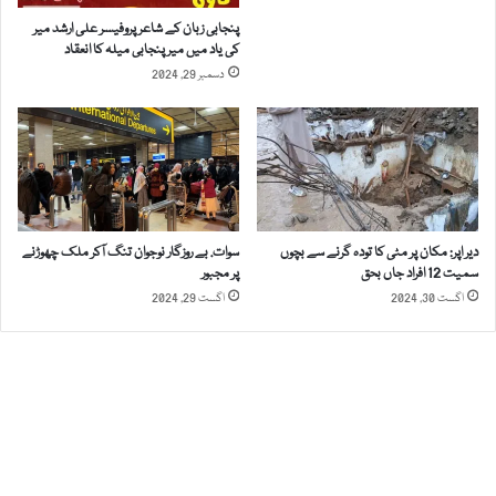
د
ی
پنجابی زبان کے شاعر پروفیسر علی ارشد میر
ھ
ک
کی یاد میں میر پنجابی میلہ کا انعقاد
ا
ی
دسمبر 29, 2024
ن
ص
س
ن
ا
ع
ن
ت
ی
ی
ح
ا
ق
و
و
دیر اپر: مکان پر مٹی کا تودہ گرنے سے بچوں
سوات. بے روزگار نوجوان تنگ آکر ملک چھوڑنے
ر
سمیت 12 افراد جاں بحق
پر مجبور
ق
خ
اگست 30, 2024
اگست 29, 2024
ک
د
م
م
ی
ا
ش
ت
ن
ی
ک
ص
ا
ل
چ
ا