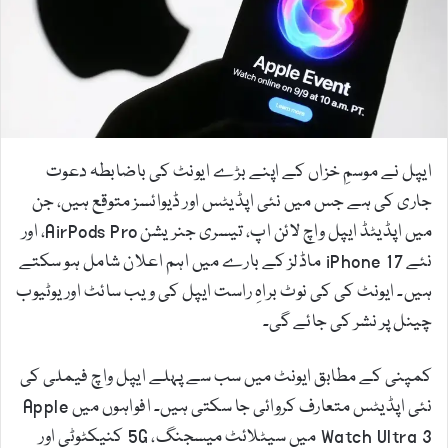
m
a
i
l
ایپل نے موسمِ خزاں کے اپنے بڑے ایونٹ کی باضابطہ دعوت
جاری کی ہے جس میں نئی اپڈیٹس اور ڈیوائسز متوقع ہیں، جن
میں اپڈیٹڈ ایپل واچ لائن اپ، تیسری جنریشن AirPods Pro، اور
نئے iPhone 17 ماڈلز کے بارے میں اہم اعلان شامل ہو سکتے
ہیں۔ ایونٹ کی کی نوٹ براہِ راست ایپل کی ویب سائٹ اور یوٹیوب
چینل پر نشر کی جائے گی۔
کمپنی کے مطابق ایونٹ میں سب سے پہلے ایپل واچ فیملی کی
نئی اپڈیٹس متعارف کروائی جا سکتی ہیں۔ افواہوں میں Apple
Watch Ultra 3 میں سیٹلائٹ میسجنگ، 5G کنیکٹوٹی اور