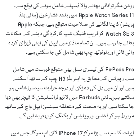
روشن مگر توانائی بچانے والا ڈسپلے شامل ہونے کی توقع ہے۔
Apple Watch Series 11 میں بلند فشارِ خون (ہائی بلڈ
پریشر) کا پتا لگانے کی صلاحیت متوقع ہے، جبکہ Apple
Watch SE 3 کو قریبِ فلیگ شپ کارکردگی دینے کے امکانات
بتائے جا رہے ہیں۔ ان تمام ماڈلز میں ایپل کی اپنی ڈیزائن کردہ
وائی فائی اور بلوٹوتھ چِپ بھی شامل کی جا سکتی ہے۔
AirPods Pro کی تیسری نسل بھی متوقع فہرست میں شامل
ہے۔ رپورٹس کے مطابق یہ ایئر بڈز H3 چِپ کے ساتھ آسکتے
ہیں اور ان میں دل کی دھڑکن اور درجہ حرارت سینسرز شامل ہو
سکتے ہیں۔ نئی Earbuds میں لائیو ٹرانسلیشن کا فیچر بھی دیا
جا سکتا ہے، اور یہ صحت کے متعلقہ سینسرز ایپل واچ کے ساتھ
مربوط ہو کر فٹنس اور ویلنِس ٹریکنگ کو بہتر بنائیں گے۔
ایونٹ کا سب سے بڑا مرکز iPhone 17 لائن اپ ہوگا، جس میں