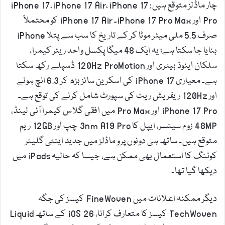
چار ماڈلز متوقع ہیں: iPhone 17، iPhone 17 Air، iPhone 17
Pro اور iPhone 17 Pro Max۔ iPhone 17 Air کو محتملاً
صرف 5.5 ملی میٹر موٹا کر کے تاریخ کا سب سے پتلا iPhone
بنایا جا سکتا ہے؛ یہ ایک 48 میگا پکسل واحد ریئر کیمرا،
سلکان اینوڈ بیٹری اور 120Hz ProMotion ڈسپلے رکھ سکتا
ہے۔ معیاری iPhone 17 کی اسکرین سائز بڑھ کر 6.3 انچ ہونے
اور 120Hz ریفریش ریٹ کی سپورٹ شامل کرنے کی توقع ہے۔
iPhone 17 Pro اور Pro Max میں افقی گلاس کیمرا آئی لینڈ،
48MP زوم سینسر، ایپل کا 3nm A19 Pro چپ اور 12GB ریم
متوقع ہیں۔ ساتھ ہی دونوں پرو ماڈلز میں جدید اینٹی گلیئر
کوٹنگ کا استعمال بھی ممکن ہے، جیسا کہ حالیہ iPads میں
دیکھا گیا تھا۔
دیگر ممکنہ اعلانات میں FineWoven کیسز کی جگہ
TechWoven کیسز کا متعارف کرانا، iOS 26 کے ساتھ Liquid