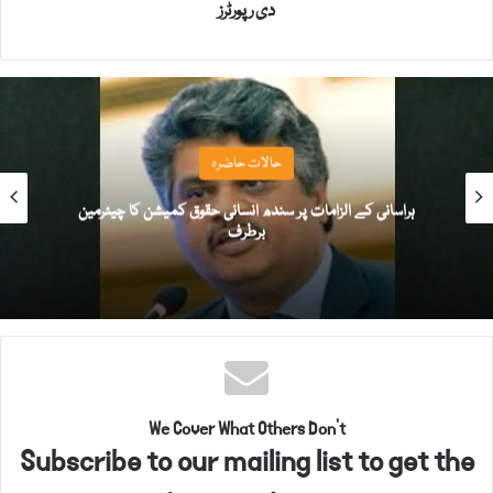
دی رپورٹرز
حالات حاضرہ
ہراسانی کے الزامات پر سندھ انسانی حقوق کمیشن کا چیئرمین
برطرف
We Cover What Others Don't
Subscribe to our mailing list to get the