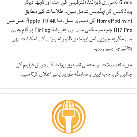
Glass نامی ری ڈیزائنڈ انٹرفیس کی آمد، اور کچھ دیگر
پروڈکٹس کی اپڈیٹس شامل ہیں۔ اطلاعات کے مطابق
HomePod mini کی دوسری نسل، نیا Apple TV 4K جس میں
A17 Pro چپ ہو سکتی ہے، اور ریفریشڈ AirTag پر کام جاری
ہے مگر یہ چیزیں اس ایونٹ پر ظاہر نہ ہونے کے امکانات بھی
بتائے جا رہے ہیں۔
مزید تفصیلات اور حتمی تصدیق ایونٹ کے دوران فراہم کی
جائیں گی، جب ایپل باضابطہ طور پر اپنے اعلان کرتا ہے۔