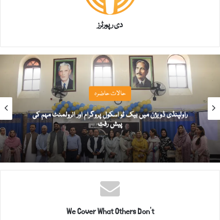
دی رپورٹرز
حالات حاضرہ
راولپنڈی ڈویژن میں بیک ٹو اسکول پروگرام اور انرولمنٹ مہم کی
پیش رفت
We Cover What Others Don't