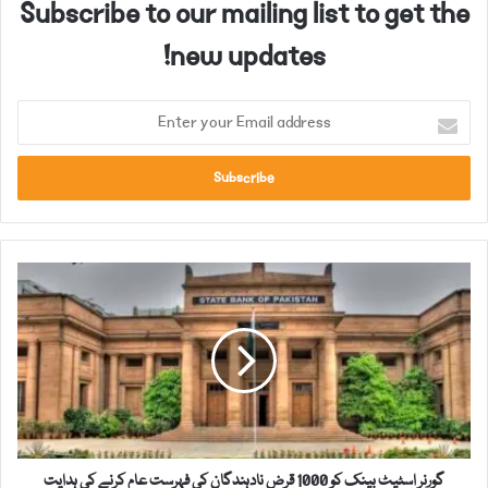
Subscribe to our mailing list to get the
new updates!
E
n
t
e
r
y
o
گ
u
و
r
ر
E
ن
m
ر
a
ا
i
س
l
ٹ
a
ی
d
گورنر اسٹیٹ بینک کو 1000 قرض نادہندگان کی فہرست عام کرنے کی ہدایت