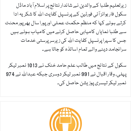
زیرتعلیم طلبا کے والدین نے شاندار نتائج پر اسلام آباد ماڈل
سکول فار بوائز آئی فورٹین کے پرنسپل کفایت اللہ کا شکریہ ادا
کرتے ہوئے کہا کہ منظم حکمت عملی اور پورا سال بھرپور محنت
سے طلبا نمایاں کامیابی حاصل کرنے میں کامیاب ہوئے ہیں
جس کا سہرا پرنسپل کفایت اللہ کی زیرسرپرستی خدمات
سرانجامد دینے والے تمام اساتذہ کو جاتا ہے۔
سکول کے نتائج میں طالب علم حامد خٹک نے 1013 نمبر لیکر
پہلی، وقار اقبال نے 991 نمبر لیکر دوسری جبکہ عبداللہ نے 974
نمبر لیکر تیسری پوزیشن حاصل کی۔