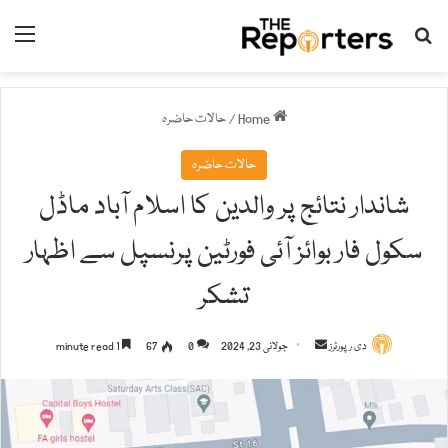
nu
Search for
Home
/
حالات حاضرہ
حالات حاضرہ
شاندار نتائج پر والدین کا اسلام آباد ماڈل
سکول فار بوائز آئی فورٹین پرنسپل سے اظہار
تشکر
دی رپورٹرز
S
جولائی 23, 2024
0
67
1 minute read
e
n
d
a