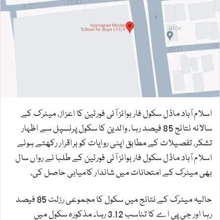
n
e
m
a
i
l
اسلام آباد ماڈل سکول فار بوائز آئی فورٹین کا اعزاز، میٹرک کے
سالانہ نتائج 85 فیصد رہا، والدین کا سکول پرنسپل سے اظہار
تشکر، تفصیلات کے مطابق اپنی روایات کو براقرار رکھتے ہوئے
اسلام آباد ماڈل سکول فار بوائز آئی فورٹین کے طلبا نے رواں سال
بھی میٹرک کے امتحانات میں شاندار کامیابی حاصل کی،
حالیہ میٹرک کے نتائج میں سکول کا مجموعی رزلٹ 85 فیصد
رہا اور جی پی اے کا تناسب 3.12 رہا۔ مذکورہ سکول میں