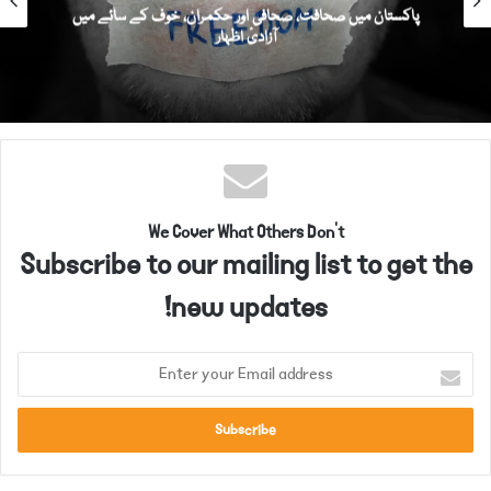
پاکستان میں صحافت، صحافی اور حکمران، خوف کے سائے میں
آزادیٔ اظہار
We Cover What Others Don't
Subscribe to our mailing list to get the
new updates!
E
n
t
e
r
y