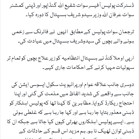
ڈسٹرکٹ پولیس آفیسر سوات شفیع اللہ گنڈاپور اور ڈپٹی کمشنر
سوات عرفان اللہ وزیر سیدو شریف ہسپتال کا دورہ کیا۔
ترجمان سوات پولیس کے مطابق انہوں نے فائرنگ سے زخمی
ہونے والے بچوں کی سیدوشریف ہسپتال میں عیادت کی۔
ار پی او ملاکنڈ نے ہسپتال انتظامیہ کو زیر علاج بچوں کو تمام تر
سہولیات مہیا کرنے کے احکامات جاری کیے۔
دوسری جانب علاقہ عوام اور پرائیویٹ سکول ایسوسی ایشن کی
جانب سے واقعے کی شدید الفاظ میں مذمت کی گئی اور اپنا
احتجاج ریکارڈ کروایا، مظاہرین کا کہنا تھا کہ پولیس اہلکار کو
ذہنی معذور بتایا جا رہا ہے اور کہا جا رہا ہے کہ غلطی ہوئی
ہے ، ایسے پولیس اہلکاروں بھرتی کیوں کیا جاتا ہے جبکہ ان کا
ذہنی توازن ٹھیک نا ہو، ہم مزید اس قسم کے حادثات کے