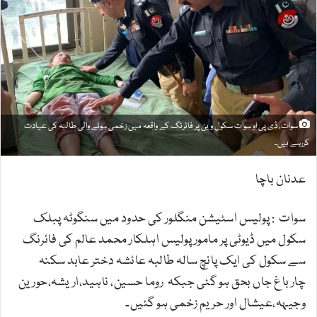
m
a
i
l
سوات، ڈی پی او سوات سکول وین پر فائرنگ کے واقعہ میں زخمی ہونے والی طالبہ کی عیادت
کررہے ہیں۔
عدنان باچا
سوات : پولیس اسٹیشن منگلور کی حدود میں سنگوٹہ پبلک
سکول میں ڈیوٹی پر مامور پولیس اہلکار محمد عالم کی فائرنگ
سے سکول کی ایک پانچ سالہ طالبہ عائشہ دختر عابد سکنہ
چارباغ جاں بحق ہو گئی جبکہ روما حسین، ناہید،اریشہ،حورین
وجیہہ،عیشال اور حریم زخمی ہو گئیں۔