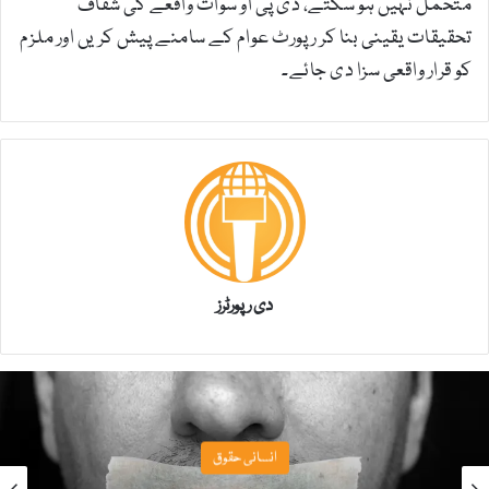
متحمل نہیں ہو سکتے، ڈی پی او سوات واقعے کی شفاف
تحقیقات یقینی بنا کر رپورٹ عوام کے سامنے پیش کریں اور ملزم
کو قرار واقعی سزا دی جائے۔
دی رپورٹرز
انسانی حقوق