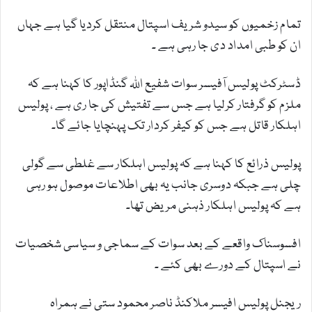
تمام زخمیوں کو سیدو شریف اسپتال منتقل کردیا گیا ہے جہاں
ان کو طبی امداد دی جا رہی ہے ۔
ڈسٹرکٹ پولیس آفیسر سوات شفیع اللہ گنڈاپور کا کہنا ہے کہ
ملزم کو گرفتار کرلیا ہے جس سے تفتیش کی جا ری ہے ، پولیس
اہلکار قاتل ہے جس کو کیفر کردار تک پہنچایا جائے گا۔
پولیس ذرائع کا کہنا ہے کہ پولیس اہلکار سے غلطی سے گولی
چلی ہے جبکہ دوسری جانب یہ بھی اطلاعات موصول ہو رہی
ہے کہ پولیس اہلکار ذہنی مریض تھا۔
افسوسناک واقعے کے بعد سوات کے سماجی و سیاسی شخصیات
نے اسپتال کے دورے بھی کئے ۔
ریجنل پولیس افیسر ملاکنڈ ناصر محمود ستی نے ہمراہ