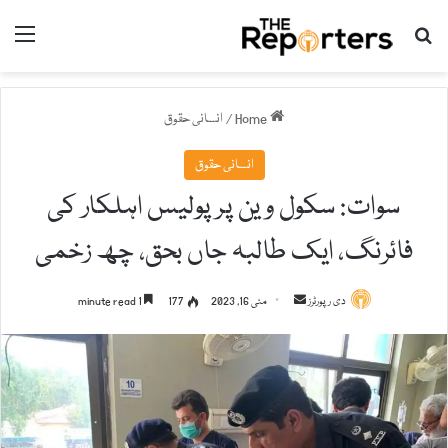
nu
Search for
Home
/
انسانی حقوق
انسانی حقوق
سوات: سکول وین پر پولیس اہلکار کی
فائرنگ، ایک طالبہ جاں بحق، چھ زخمی
دی رپورٹرز
S
مئی 16, 2023
177
1 minute read
e
n
d
a
n
e