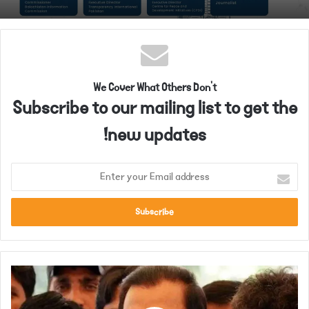
We Cover What Others Don't
Subscribe to our mailing list to get the
new updates!
E
n
t
e
r
y
o
ح
u
ک
r
و
E