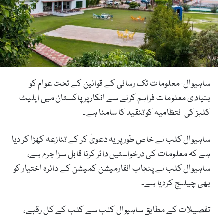
m
a
i
l
ساہیوال: معلومات تک رسائی کے قوانین کے تحت عوام کو
بنیادی معلومات فراہم کرنے سے انکار پر پاکستان میں ایلیٹ
کلبز کی انتظامیہ کو تنقید کا سامنا ہے۔
ساہیوال کلب نے خاص طور پر یہ دعویٰ کر کے تنازعہ کھڑا کر دیا
ہے کہ معلومات کی درخواستیں دائر کرنا قابل سزا جرم ہے،
ساہیوال کلب نے پنجاب انفارمیشن کمیشن کے دائرہ اختیار کو
بھی چیلنج کردیا ہے۔
تفصیلات کے مطابق ساہیوال کلب سے کلب کے کل رقبے،