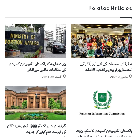
س
ر
Related Articles
د
ک
ا
ا
ئ
ر
ر
ی
ک
ا
ر
د
ن
ا
ے
ر
پ
تحقیقاتی صحافت کے لئے آر ٹی آئی کے
وزارت خارجہ کا پاکستان انفارمیشن کمیشن
و
ر
استعمال پر تربیتی ورکشاپ کا انعقاد
کے احکامات ماننے سے انکار
ں
غ
ستمبر 8, 2024
اگست 30, 2024
م
و
ی
ر
ں
ک
ر
ر
ی
ر
م
ہ
پ
ی
ا
گورنر اسٹیٹ بینک کو 1000 قرض نادہندگان
ہ
پاکستان انفارمیشن کمیشن کا حکم، وزارت
کی فہرست عام کرنے کی ہدایت
و
ے