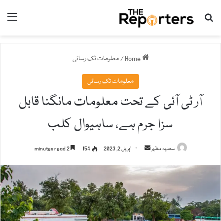
nu
Search for
Home
/
معلومات تک رسائی
معلومات تک رسائی
آر ٹی آئی کے تحت معلومات مانگنا قابل
سزا جرم ہے، ساہیوال کلب
سعدیہ مظہر
S
اپریل 2, 2023
154
2 minutes read
e
n
d
a
n
e