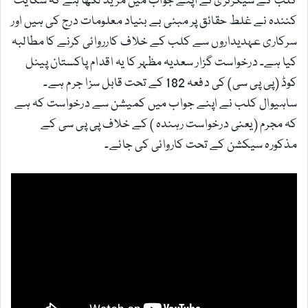
کلب کے سیکرٹری نے اپنے جواب میں مزید لکھا ہے کہ شکایت
کنندہ نے غلط حقائق پر مبنی بے بنیاد معلومات درج کی ہیں اور
سرکاری عہدیداروں سے کلب کے خلاف کارروائی کرنے کا مطالبہ
کیا ہے۔ درخواست گزار سعدیہ مظہر کا یہ اقدام پاکستان پینل
کوڈ (پی پی سی) کی دفعہ 182 کے تحت قابل سزا جرم ہے۔
ساہیوال کلب نے اپنے جواب میں کمیشن سے درخواست کہ ہے
کہ مجرم (یعنی درخواست رہندہ ) کے خلاف پی پی سی کے
مذکورہ سیکشن کے تحت کاروائی کی جائے۔