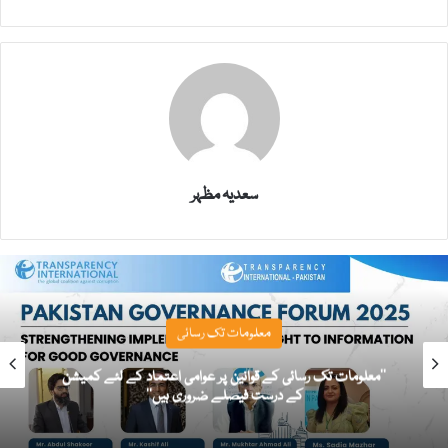
سعدیہ مظہر
معلومات تک رسائی
’’معلومات تک رسائی کے قوانین پر عوامی اعتماد کے لئے کمیشن
کے درست فیصلے ضروری ہیں‘‘