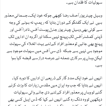
سہولیات کا فقدان ہے۔
وہیل چیئر یوزر آصف رضا کچھی جوکہ خود ایک۔جسمانی معذور
ہیں نے ایک گفتگو کے دوران بتایا کہ ریمپ نہ ہونے کی وجہ
سے کوئی بھی وہیل چیئر یوزر جنرل پوسٹ آفس،نادرا آفس اور
ڈپٹی کمشنر آفس تک پہنچ نہیں سکتا اور اگر وہ ان اداروں تک
پہنچ بھی جائیں تو معذور افراد کےلئے بیت الخلاء کی سہولت
موجود ہی نہیں ہے جبکہ ڈی سی آفس میں سہولت موجود ہے
لیکن وہاں پر سرکاری عملہ نے عرصہ دراز سے قبضہ کیا ہوا
ہے۔
انہوں نے خود ایک مدد گار کے ذریعے ان اداروں کا دورہ کیا۔
انہوں نے بتایا کہ جب وہ ایران میں مقدس زیارات کا وزٹ کرنے
گئے تو وہاں پر معذور افراد کےلئے دی جانے والی سہولیات
دیکھیں تو وہ دنگ رہ گئے انہوں نے کہا کہ ڈس ایبل کسی بھی