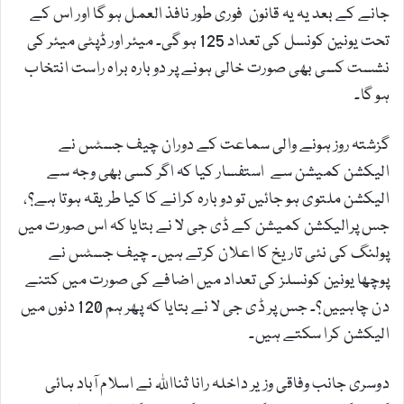
جانے کے بعد یہ یہ قانون فوری طور نافذ العمل ہو گا اور اس کے
تحت یونین کونسل کی تعداد 125 ہو گی۔ میئر اور ڈپٹی میئر کی
نشست کسی بھی صورت خالی ہونے پر دوبارہ براہ راست انتخاب
ہو گا۔
گزشتہ روز ہونے والی سماعت کے دوران چیف جسٹس نے
الیکشن کمیشن سے استفسار کیا کہ اگر کسی بھی وجہ سے
الیکشن ملتوی ہو جائیں تو دوبارہ کرانے کا کیا طریقہ ہوتا ہے؟،
جس پرالیکشن کمیشن کے ڈی جی لا نے بتایا کہ اس صورت میں
پولنگ کی نئی تاریخ کا اعلان کرتے ہیں۔ چیف جسٹس نے
پوچھا یونین کونسلز کی تعداد میں اضافے کی صورت میں کتنے
دن چاہییں؟۔ جس پر ڈی جی لا نے بتایا کہ پھر ہم 120 دنوں میں
الیکشن کرا سکتے ہیں۔
دوسری جانب وفاقی وزیر داخلہ رانا ثنااللہ نے اسلام آباد ہائی