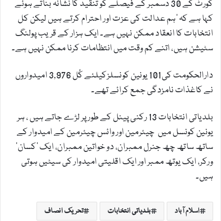
کورٹ کے 30 دسمبر کے فیصلے کو تنقید کا نشانہ بناتے ہوئے
کہا ہے کہ ’ہم عدالت کی عزت اور احترام کرتے ہیں لیکن کل
انتخابات کا انعقاد ممکن نہیں ہے۔ ایک ہزار کے قریب پولنگ
سٹیشن ہیں، اتنے کم وقت میں انتظامات کرنا ممکن نہیں ہے۔
دارالحکومت کی101 یونین کونسلزکیلئے کُل 3,976 امیدواروں
نے کاغذات نامزدگی جمع کرائے تھے۔
بلدیاتی انتخابات 13 رکنی پینل کے طور پر لڑے جاتے ہیں ، ہر
یونین کونسل میں چیئرمین اور وائس چیئرمین کے امیدوار کے
ساتھ ساتھ چھ جنرل ممبران، دو خواتین ممبران، ایک ’کسان‘
ورکر، ایک یوتھ ممبر اور ایک اقلیتی امیدوار کی سیٹیں ہوتی
ہیں۔
اسلام آباد
بلدیاتی انتخابات
تحریک انصاف