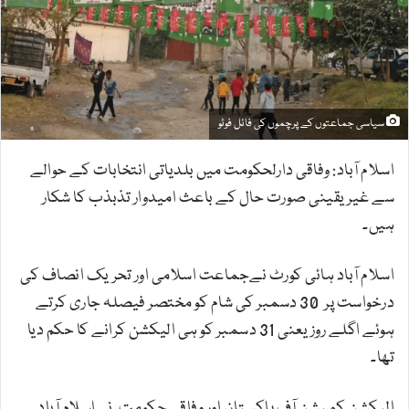
m
a
i
l
سیاسی جماعتوں کے پرچموں کی فائل فوٹو
اسلام آباد: وفاقی دارلحکومت میں بلدیاتی انتخابات کے حوالے
سے غیر یقینی صورت حال کے باعث امیدوار تذبذب کا شکار
ہیں۔
اسلام آباد ہائی کورٹ نےجماعت اسلامی اور تحریک انصاف کی
درخواست پر 30 دسمبر کی شام کو مختصر فیصلہ جاری کرتے
ہوئے اگلے روز یعنی 31 دسمبر کو ہی الیکشن کرانے کا حکم دیا
تھا۔
الیکشن کمیشن آف پاکستان اور وفاقی حکومت نےاسلام آباد