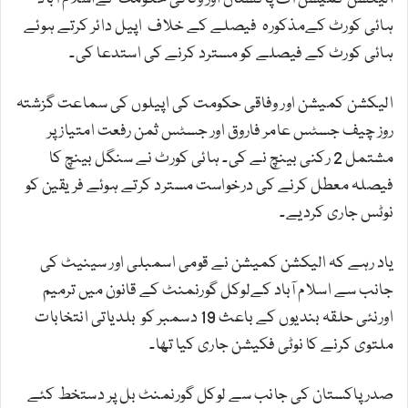
ہائی کورٹ کےمذکورہ فیصلے کے خلاف اپیل دائر کرتے ہوئے
ہائی کورٹ کے فیصلے کو مسترد کرنے کی استدعا کی۔
الیکشن کمیشن اور وفاقی حکومت کی اپیلوں کی سماعت گزشتہ
روز چیف جسٹس عامر فاروق اور جسٹس ثمن رفعت امتیاز پر
مشتمل 2 رکنی بینچ نے کی۔ ہائی کورٹ نے سنگل بینچ کا
فیصلہ معطل کرنے کی درخواست مسترد کرتے ہوئے فریقین کو
نوٹس جاری کردیے۔
یاد رہے کہ الیکشن کمیشن نے قومی اسمبلی اور سینیٹ کی
جانب سے اسلام آباد کےلوکل گورنمنٹ کے قانون میں ترمیم
اورنئی حلقہ بندیوں کے باعث 19 دسمبر کو بلدیاتی انتخابات
ملتوی کرنے کا نوٹی فکیشن جاری کیا تھا۔
صدر پاکستان کی جانب سے لوکل گورنمنٹ بل پر دستخط کئے