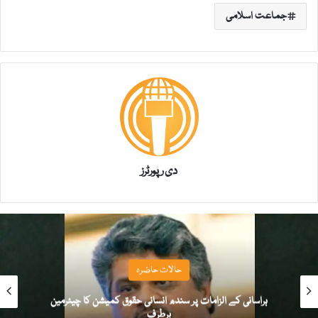
جماعت اسلامی
دی رپورٹرز
حالات حاضرہ
ہراسانی کے الزامات پر سندھ انسانی حقوق کمیشن کا چیئرمین
برطرف