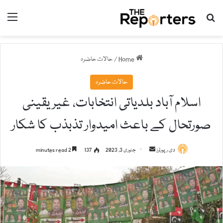
nu
Search for
Home
/
حالات حاضرہ
حالات حاضرہ
اسلام آباد بلدیاتی انتخابات، غیریقینی
صورتحال کے باعث امیدوار تذبذب کا شکار
دی رپورٹرز
S
جنوری 3, 2023
137
2 minutes read
e
n
d
a
n
e