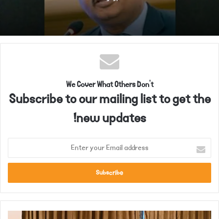
We Cover What Others Don't
Subscribe to our mailing list to get the
new updates!
E
n
t
e
r
y
o
ص
u