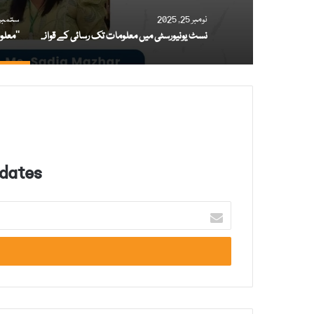
نومبر 25, 2025
ستمبر 25, 025
نسٹ یونیورسٹی میں معلومات تک رسائی کے قوانین پر آگاہی سیمینار کا انعقاد
dates!
E
n
t
e
r
y
o