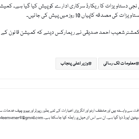
ہی نجی دستاویزات کا ریکارڈ سرکاری ادارے کو پیش کیا گیا ہے۔ ک
ہ کاپیاں 10 روز میں پیش کی جائیں۔
معلومات تک رسائی
وزیر اعلی پنجاب
ت سے وابستہ ہیں اور مختلف اردو اور انگریزی اخبارات کے لئے بطور رپورٹر اور بیورو چیف خدما
ورڈ دیا گیا ہے۔ ان سے اس ای میل پر رابطہ کیا جاسکتا ہے۔ nadeemumer6@gmail.com