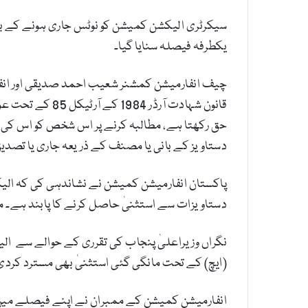
سیکرٹری الیکشن کمیشن کو نوٹس جاری ہونے کے ب
یکطرفہ فیصلہ سنایا گیا۔
چیف انفارمیشن کمشنر شعیب احمد صدیقی اور انفا
قانون شہادت آر
حق رکھتا ہے، مطالبہ کرنے پر اس شخص کو اس کی 
دستاویز کے بانی یا مصنف کے ذریعہ جاری یا تصد
دستاویزات سے استثنیٰ حاصل کرنے کا پابند ہے۔ 
(ایچ) کے تحت مانگی گئی استثنیٰ بھی مسترد کردی
انفارمیشن کمیشن کے ممبران نے اپنے فیصلے میں 