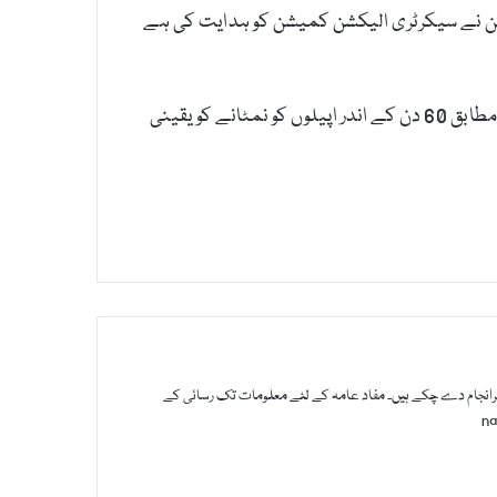
میشن نے سیکرٹری الیکشن کمیشن کو ہدایت کی ہے
سماعت کے دوران پی آئی سی کے چیف انفارمیشن کمشنر شعیب احمد صدیقی نے ریمارکس دیئے کہ کمیشن قانون کے مطابق 60 دن کے اندر اپیلوں کو نمٹانے کو یقینی
ت سرانجام دے چکے ہیں۔ مفاد عامہ کے لئے معلومات تک رسائی کے