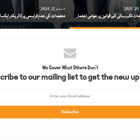
2
دسمبر 12, 2024
’’معلومات تک رسائی کے قوانین پر عوامی اعتماد کے لئے کمیشن کے درست فیصلے ضروری ہیں‘‘
We Cover What Others Don't
ribe to our mailing list to get the new up