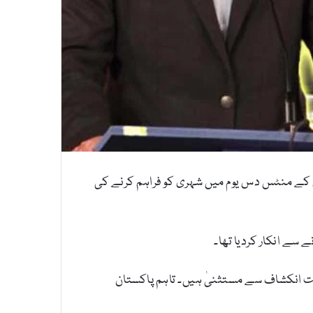
 کے منٹس دس یوم میں شہری کو فراہم کرنے کی
سے انکار کردیا تھا۔
ٰ کیا کہ درخواست کردہ معلومات خفیہ ہیں اور معلومات تک رسائی کے حق ایکٹ، 2017 کے تحت انکشاف سے مستثنیٰ ہیں۔ تاہم پاکستان