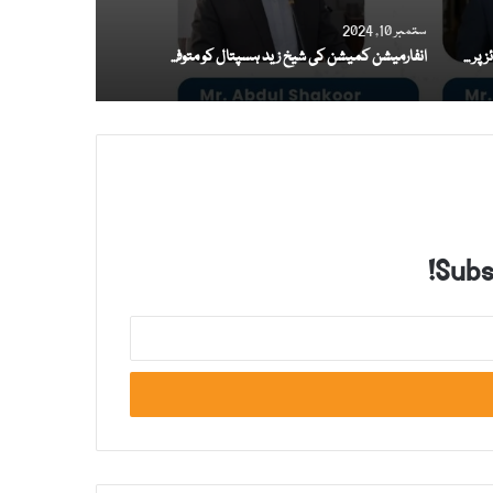
ستمبر 10, 2024
معلومات کی عدم فراہمی پر ڈائریکٹر ایکسائز پر جرمانہ عائد
انفارمیشن کمیشن کی شیخ زید ہسپتال کو متوفی کا مکمل میڈیکل ریکارڈ اہل خانہ کو فراہم کرنے کی ہدایت
Subsc