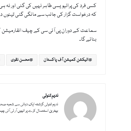
کسی فرد کی پرائیویسی ظاہر نہیں کی گئی اور نہ 
کہ درخواست گزار کی جانب سے مانگی گئی تینوں دستاویزات کی مصدق
بنائے گا۔
الیکشن کمیشن آف پاکستان
محسن نقوی
ندیم تنولی
ندیم تنولی گزشتہ ایک دہائی سے شعبہ صحاف
بہترین استعمال کرے پر انہیں آر ٹی آئی چیمپئین ای