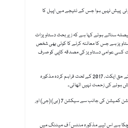
ی پیش نہیں ہوا جس کے نتیجے میں اپیل کا
صلہ سناتے ہوئے کہا ہے کہ زیر بحث دستاویزات
ایسی عوامی دستاویز ہے جس کا معائنہ کرنے کا کوئی بھی شخص
حت کسی عوامی دستاویز کی مصدقہ کاپی کو صرف
پاکستان انفارمیشن کمیشن نے نشاندہی کی کہ الیکشن کمیشن کمیشن کے سامنے پیش ہونے اور معلومات تک رسائی کے حق ایکٹ، 2017 کے تحت فراہم کردہ مذکورہ
ش ہونے کی زحمت نہیں اٹھائی۔
نگراں وزیراعلیٰ پنجاب کی تقرری کے حوالے سے الیکشن کمیشن آف پاکستان کے منٹس آف میٹنگ کے حوالے سے الیکشن کمیشن کی جانب سے سیکشن 7 (بی) (جی) اور
و چکا ہے اس لیے مذکورہ منٹس آف میٹنگ میں