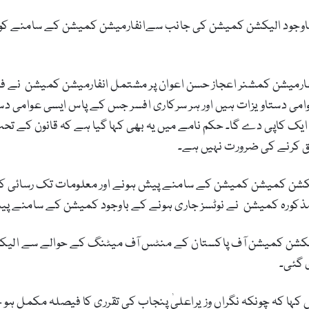
اوجود الیکشن کمیشن کی جانب سےانفارمیشن کمیشن کے سامنے کوئ
رمیشن کمشنر اعجاز حسن اعوان پر مشتمل انفارمیشن کمیشن نے فی
ڈر 1984 کے آرٹیکل 85 کے تحت عوامی دستاویزات ہیں اور ہر سرکاری افسر جس کے پاس 
ایک کاپی دے گا۔ حکم نامے میں یہ بھی کہا گیا ہے کہ قانون کے ت
یق کرنے کی ضرورت نہیں ہے۔
مذکورہ کمیشن نے نوٹسز جاری ہونے کے باوجود کمیشن کے سامنے پی
 گئی۔
کہا کہ چونکہ نگراں وزیراعلیٰ پنجاب کی تقرری کا فیصلہ مکمل ہ