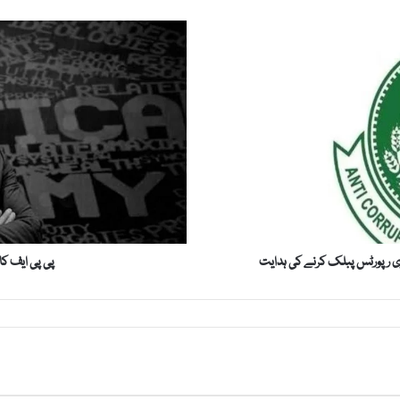
پ
ی
پ
ی
ا
ی
ف
ک
ا
پ
ر
ی
ائری رپورٹس پبلک کرنے کی ہدایت
پی پی ایف کا
س
ف
ر
ی
ڈ
م
ا