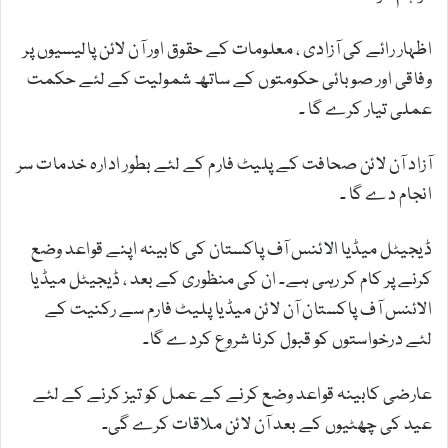
اظہار رائے کی آزادی ، معلومات کے حقوق اور آن لائن پالیسیوں پر
وفاقی اور صوبائی حکومتوں کے ساتھ شمولیت کے لئے حکمت
عملی تیار کرے گا ۔
آزاد آن لائن صحافت کے پلیٹ فارم کے لئے بطور ادارہ خدمات سر
انجام دے گا ۔
ڈیجیٹل میڈیا الائنس آف پاکستان کی کابینہ اپنے قواعد وضع
کرنے پر کام کر رہی ہے۔ ان کی منظوری کے بعد ، ڈیجیٹل میڈیا
الائنس آف پاکستان آن لائن میڈیا پلیٹ فارم سے رکنیت کے
لئے درخواستوں کو قبول کرنا شروع کردے گا۔
عارضی کابینہ قواعد وضع کرنے کے عمل کو تیز کرنے کے لئے
عید کی چھٹیوں کے بعد آن لائن ملاقات کرے گی۔