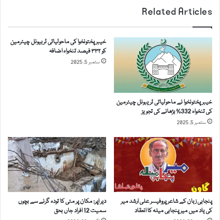
Related Articles
خیبرپختونخوا کی ماحولیاتی ٹربیونل چیئرمین
کو ۳۳۲ فیصد تنخواہ اضافہ
ستمبر 5, 2025
خیبرپختونخوا نے ماحولیاتی ٹریبونل چیئرمین
کی تنخواہ 332% بڑھانے کی تجویز
ستمبر 5, 2025
پنجابی زبان کے شاعر پروفیسر علی ارشد میر
دیر اپر: مکان پر مٹی کا تودہ گرنے سے بچوں
کی یاد میں میر پنجابی میلہ کا انعقاد
سمیت 12 افراد جاں بحق