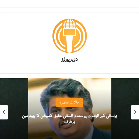
دی رپورٹرز
حالات حاضرہ
حقوق کمیشن کا چیئرمین
آئی فون ۱۷ اور ایپل ایونٹ کی کلیدی جھلکیاں