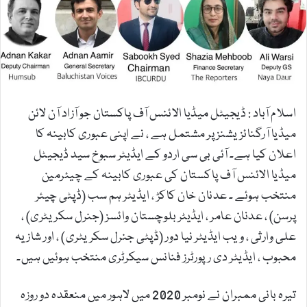
اسلام آباد : ڈیجیٹل میڈیا الائنس آف پاکستان جو آزاد آن لائن
میڈیا آرگنائزیشنز پر مشتمل ہے ، نے اپنی عبوری کابینہ کا
اعلان کیا ہے۔ آئی بی سی اردو کے ایڈیٹر سبوخ سید ڈیجیٹل
میڈیا الائنس آف پاکستان کی عبوری کابینہ کے چیئرمین
منتخب ہوئے ۔ عدنان خان کاکڑ ، ایڈیٹر ہم سب (ڈپٹی چیئر
پرسن) ، عدنان عامر ، ایڈیٹر بلوچستان وائسز (جنرل سکریٹری) ،
علی وارثی ، ویب ایڈیٹر نیا دور (ڈپٹی جنرل سکریٹری) ، اور شازیہ
محبوب ، ایڈیٹر دی رپورٹرز فنانس سیکرٹری منتخب ہوئیں ہیں۔
تیرہ بانی ممبران نے نومبر 2020 میں لاہور میں منعقدہ دو روزہ