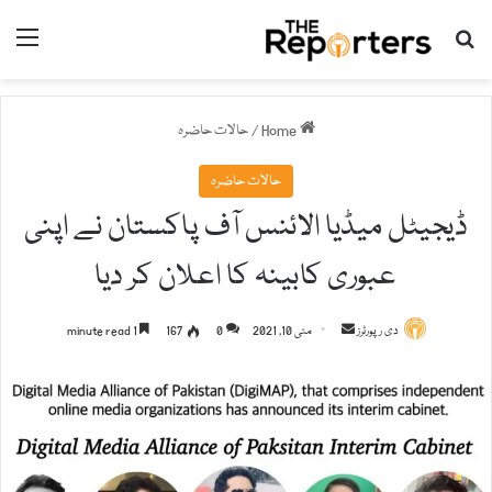
nu
Search for
Home
/
حالات حاضرہ
حالات حاضرہ
ڈیجیٹل میڈیا الائنس آف پاکستان نے اپنی
عبوری کابینہ کا اعلان کر دیا
Send
دی رپورٹرز
مئی 10, 2021
0
167
1 minute read
an
email