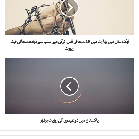
بھارت
میں
49
صحافی
قتل،
ترکی
ایک سال میں بھارت میں 49 صحافی قتل، ترکی میں سب سے ذیادہ صحافی قید،
میں
رپورٹ
سب
سے
پاکستان
ذیادہ
میں
صحافی
دو
قید،
عیدوں
رپورٹ
کی
روایت
برقرار
پاکستان میں دو عیدوں کی روایت برقرار