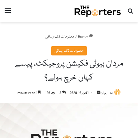
nu
Search for
Home
/
معلومات تک رسائی
معلومات تک رسائی
مردان بیوٹی فکیشن پروجیکٹ، پیسے
کہاں خرچ ہوئے؟
دی رپورٹرز
S
اکتوبر 10, 2020
3
180
1 minute read
e
n
d
a
n
e