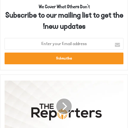
We Cover What Others Don't
Subscribe to our mailing list to get the
new updates!
E
n
t
e
r
y
o
ب
u
ے
r
ر
E
و
m
ز
a
گ
i
ا
l
ر