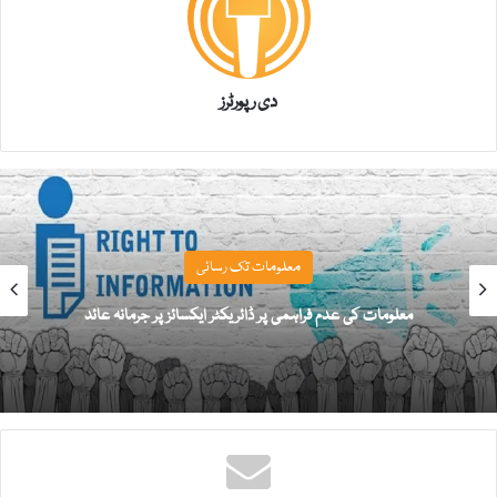
دی رپورٹرز
معلومات تک رسائی
معلومات کی عدم فراہمی پر ڈائریکٹر ایکسائز پر جرمانہ عائد