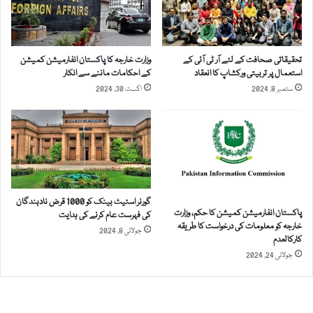
ا
ے
س
م
ر
ن
ط
ت
تحقیقاتی صحافت کے لئے آر ٹی آئی کے
وزارت خارجہ کا پاکستان انفارمیشن کمیشن
ا
ظ
استعمال پر تربیتی ورکشاپ کا انعقاد
کے احکامات ماننے سے انکار
ن
ر
ستمبر 8, 2024
اگست 30, 2024
گورنر اسٹیٹ بینک کو 1000 قرض نادہندگان
پاکستان انفارمیشن کمیشن کا حکم، وزارت
کی فہرست عام کرنے کی ہدایت
خارجہ کو معلومات کی درخواست کا طریقہ
جولائی 8, 2024
کارکالعدم‎
جولائی 24, 2024