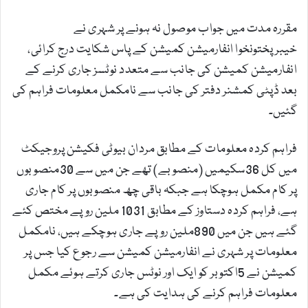
مقررہ مدت میں جواب موصول نہ ہونے پر شہری نے
خیبرپختونخوا انفارمیشن کمیشن کے پاس شکایت درج کرائی،
انفارمیشن کمیشن کی جانب سے متعدد نوٹسز جاری کرنے کے
بعد ڈپٹی کمشنر دفتر کی جانب سے نامکمل معلومات فراہم کی
گئیں۔
فراہم کردہ معلومات کے مطابق مردان بیوٹی فکیشن پروجیکٹ
میں کل 36سکیمیں (منصوبے) تھے جن میں سے 30منصوبوں
پر کام مکمل ہوچکا ہے جبکہ باقی چھ منصوبوں پر کام جاری
ہے، فراہم کردہ دستاوز کے مطابق 1031 ملین روپے مختص کئے
گئے ہیں جن میں 890ملین روپے جاری ہوچکے ہیں، نامکمل
معلومات پر شہری نے انفارمیشن کمیشن سے رجوع کیا جس پر
کمیشن نے 5اکتوبر کو ایک اور نوٹس جاری کرتے ہوئے مکمل
معلومات فراہم کرنے کی ہدایت کی ہے۔