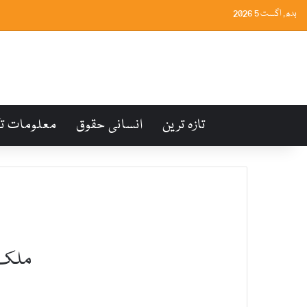
بدھ, اگست 5 2026
تازہ ترین
انسانی حقوق
معلومات ت
ملک میں ک