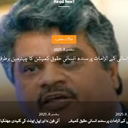
Read Next
حالات حاضرہ
ستمبر 8, 2025
آئی فون ۱۷ اور ایپل ایونٹ کی کلیدی جھلکیاں
2
ستمبر 8, 2025
ہراسانی کے الزامات پر سندھ انسانی حقوق کمیشن کا چیئرمین برطرف
آئی فون ۱۷ اور ایپل ایونٹ کی کلیدی جھلکیاں