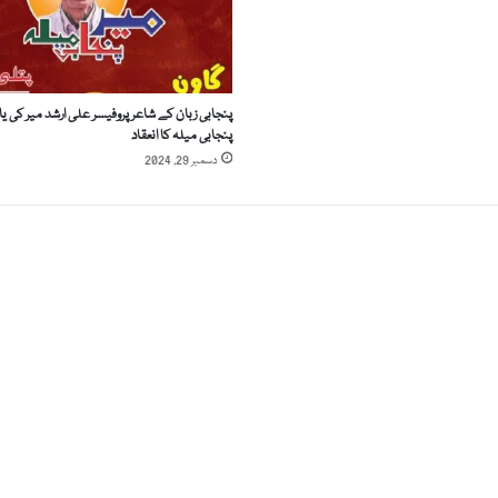
ے
ب
د
ت
پنجابی زبان کے شاعر پروفیسر علی ارشد میر کی یا
م
پنجابی میلہ کا انعقاد
ی
دسمبر 29, 2024
ز
ی
ک
ی
و
ں
ک
ی
؟