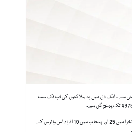
روز ہفتہ کرونا وائرس کے باعث 9 اموات رپورٹ ہوئی ہیں جس کے بعد ہلاکتوں کی مجموعی تعداد 80 ہوگئی ہے ۔ ایک دن میں یہ ہلاکتوں کی اب تک سب
پاکستان میں اب تک ہونے والی ہلاکتوں میں سے سندھ میں سب سے زیادہ 28 ہلاکتیں ہوچکی ہیں جب کہ خیبرپختونخوا میں 25 اور پنجاب میں 19 افراد اس وائرس کے