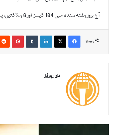
آج بروز ہفتہ سندھ میں 104 کیسز اور 6 ہلاکتیں، پنجاب میں 74 کیسز اور 3 ہلاکتیں، بلوچستان میں 8 کیسز جبکہ آزاد کشمیر میں ایک کیس سامنے آیا ہے۔
Pinterest
Tumblr
LinkedIn
X
Facebook
Share
دی رپورٹرز