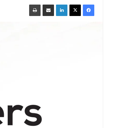
Print
Share via Email
LinkedIn
X
Facebook