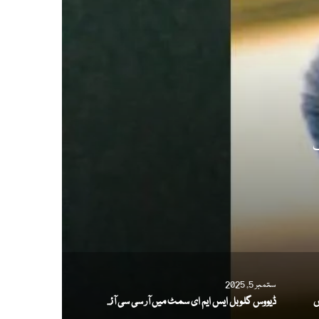
ستمبر 5, 2025
ڈیووس گلوبل ایس ایم ای سمٹ میں آر سی سی آئی کی صنعتی اور خدماتی صلاحیت