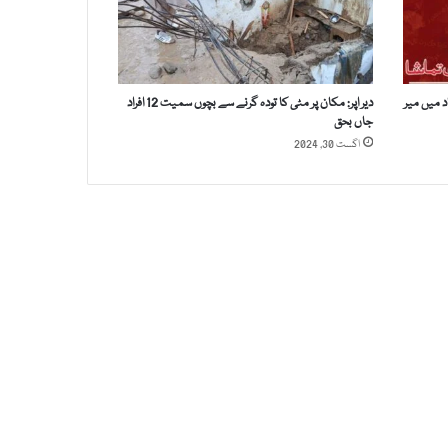
د میں میر
دیر اپر: مکان پر مٹی کا تودہ گرنے سے بچوں سمیت 12 افراد
جاں بحق
اگست 30, 2024