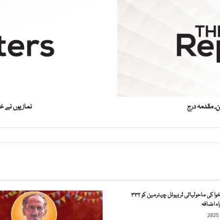
ا
ز
ی
و
ں
ن
ے
خ
ا
ت
ن، مقدمہ درج
نمازیوں نے خا
و
ن
ا
ی
س
ا
ی
چ
خیبرپختونخوا کی ماحولیاتی ٹربیونل چیئرمین کو ۳۳۲
ا
ہ اضافہ
و
س