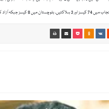
Print
Share via Email
Pocket
Odnoklassniki
VKontakte
Reddit