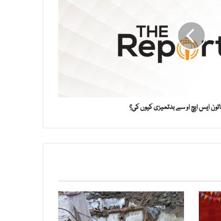
تون ایس ایچ او سے بدتمیزی کیوں کی؟