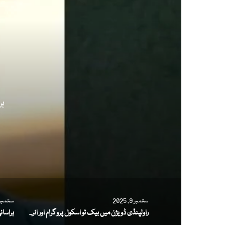
ستمبر 9, 2025
ستمبر 8, 025
راولپنڈی ڈویژن میں بیک ٹو اسکول پروگرام اور انرولمنٹ مہم کی پیش رفت