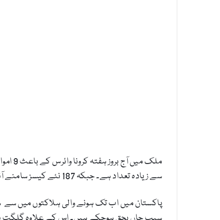
سے زیادہ تعداد ہے۔ جبکہ 187 نئے کیسز سامنے آنے کے بعد ملک میں عالمی وباء سے متاثرہ افراد کی مجموعی تعداد 4979 تک پہنچ گئ ہے۔
سبب جاں بحق ہوچکے ہیں۔ اس کے علاوہ گلگت بلتستان میں 3 ، بلوچستان 2 اور اسلام آباد م