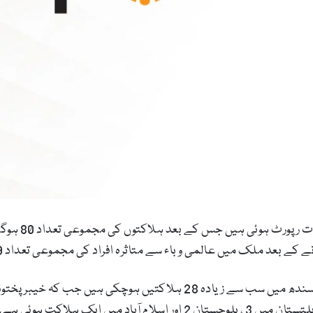
ملک میں آج ب
یں ایک ہلاکت ہوئی ہے۔