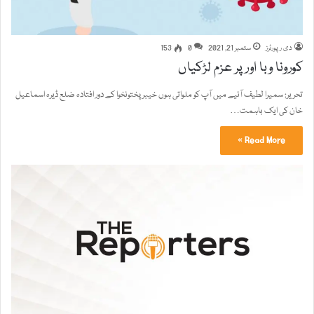
دی رپورٹرز
ستمبر 21, 2021
0
153
کورونا وبا اور پر عزم لڑکیاں
تحریر: سمیرا لطیف آئیے میں آپ کو ملواتی ہوں خیبرپختونخوا کے دور افتادہ ضلع ڈیرہ اسماعیل
خان کی ایک باہمت…
Read More »