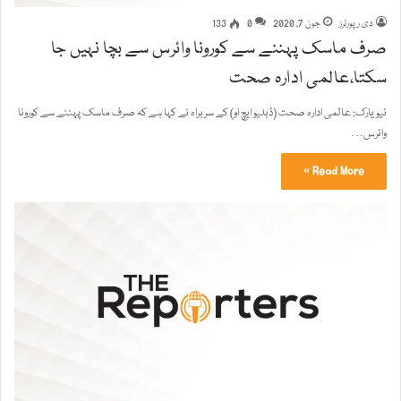
دی رپورٹرز
جون 7, 2020
0
133
صرف ماسک پہننے سے کورونا وائرس سے بچا نہیں جا
سکتا،عالمی ادارہ صحت
نیو یارک: عالمی ادارہ صحت (ڈبلیو ایچ او) کے سربراہ نے کہا ہے کہ صرف ماسک پہننے سے کورونا
وائرس…
Read More »