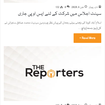
دی رپورٹرز
جون 4, 2020
0
132
سینٹ اجلاس میں شرکت کے لئے ایس او پی جاری
اسلام آباد: کرونا کے بڑھتے ہوئے رجحان کے پیش ِنظر چیئرمین سینیٹ محمد صادق سنجرانی نے
کل (بروز جمعہ) پانچ…
Read More »