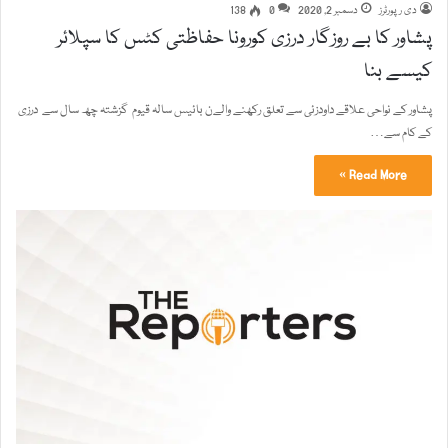
دی رپورٹرز
دسمبر 2, 2020
0
138
پشاور کا بے روزگار درزی کورونا حفاظتی کٹس کا سپلائر
کیسے بنا
پشاور کے نواحی علاقے داودزئی سے تعلق رکھنے والےن بائیس سالہ قیوم گزشتہ چھ سال سے درزی
کے کام سے…
Read More »