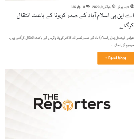
دی رپورٹرز
جولائی 9, 2020
0
136
اے این پی اسلام آباد کے صدر کورونا کے باعث انتقال
کرگئے
عوامی نیشنل پارٹی اسلام آباد کے صدر نصر اللہ کاکٹر کورونا وائرس کے باعث انتقال کرگئے ہیں۔
مرحوم کی نماز…
Read More »