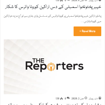
دی رپورٹرز
جون 4, 2020
0
139
خیبر پختونخوا اسمبلی کے دس اراکین کورونا وائرس کا شکار
پشاور: اراکین خیبرپختونخوا اسمبلی پر کورونا وائرس کے مسلسل واری جاری ہے اور آج مزید دو اراکین
میں کورونا وائراس…
Read More »
دی رپورٹرز
جون 3, 2020
0
130