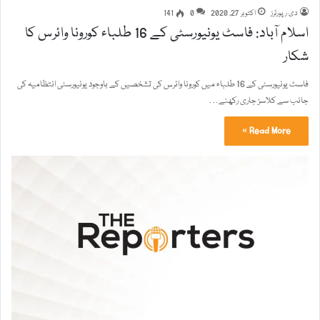
دی رپورٹرز
اکتوبر 27, 2020
0
141
اسلام آباد: فاسٹ یونیورسٹی کے 16 طلباء کورونا وائرس کا
شکار
فاسٹ یونیورسٹی کے 16 طلباء میں کورونا وائرس کی تشخصیں کے باوجود یونیورسٹی انتظامیہ کی
جانب سے کلاسز جاری رکھنے…
Read More »