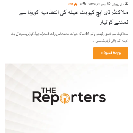
دی رپورٹرز
نومبر 23, 2020
0
970
ملاکنڈ: ڈی ایچ کیو بٹ خیلہ کی انتظامیہ کورونا سے
نمٹنے کو تیار
سخاکوٹ سے تعلق رکھنے والے 40 سالہ حیات محمد اس وقت ڈسٹرک ہیڈ کوارٹر ہسپتال بٹ
خیلہ کے ہائی ڈیفیشنسی…
Read More »