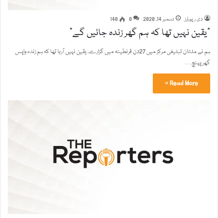
دی رپورٹرز
دسمبر 14, 2020
0
140
"یقین نہیں تھا کہ ہم گھر زندہ جائیں گے"
ہم نے ملتان تبلیغی مرکز میں 27دن قرنطینہ میں گزارے، یقین نہیں آرہا تھا کہ ہم زندہ واپس
گھر پہنچ…
Read More »