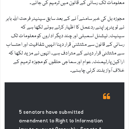
معلومات تک رسائی کے قانون میں ترمیم کی جائے۔
مجوزہ بل کی خبر سامنے آنے کے بعد سابق سینیٹر فرحت اللہ بابر
نے ٹویٹر پر اپنے ردعمل کا اظہار کرتے ہوئے لکھا ہے کہ
سینیٹ، نیشنل اسمبلی اور چند دیگر اداروں کو معلومات تک
رسائی کے قانون سے مثتثنیٰ قرار دینا انہیں شفافیت اور احتساب
سے مثتثنیٰ قرار دینے کے مترادف ہے۔ انہوں نے مزید لکھا کہ
اراکین پارلیمنٹ، عوام اور سماجی حلقوں کو مجوزہ ترمیم کے
خلاف آواز بلند کرنی چاہئے۔
5 senators have submitted
amendment to Right to Information