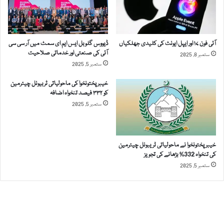
ک
ے
ا
ل
آئی فون ۱۷ اور ایپل ایونٹ کی کلیدی جھلکیاں
ڈیووس گلوبل ایس ایم ای سمٹ میں آر سی سی
ز
آئی کی صنعتی اور خدماتی صلاحیت
ستمبر 8, 2025
ا
ستمبر 5, 2025
م
م
خیبرپختونخوا کی ماحولیاتی ٹربیونل چیئرمین
ی
کو ۳۳۲ فیصد تنخواہ اضافہ
ں
ستمبر 5, 2025
ک
ی
پ
ٹ
خیبرپختونخوا نے ماحولیاتی ٹریبونل چیئرمین
کی تنخواہ 332% بڑھانے کی تجویز
ن
ستمبر 5, 2025
ص
ف
د
ر
گ
ر