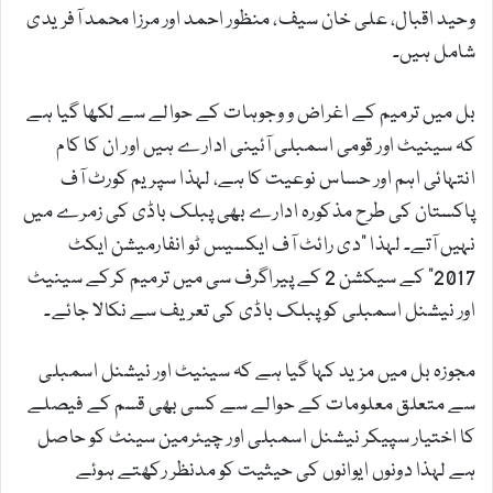
وحید اقبال، علی خان سیف، منظور احمد اور مرزا محمد آفریدی
شامل ہیں۔
بل میں ترمیم کے اغراض و وجوہات کے حوالے سے لکھا گیا ہے
کہ سینیٹ اور قومی اسمبلی آئینی ادارے ہیں اور ان کا کام
انتہائی اہم اور حساس نوعیت کا ہے، لہذا سپریم کورٹ آف
پاکستان کی طرح مذکورہ ادارے بھی پبلک باڈی کی زمرے میں
نہیں آتے۔ لہذا "دی رائٹ آف ایکسیس ٹو انفارمیشن ایکٹ
2017” کے سیکشن 2 کے پیراگرف سی میں ترمیم کرکے سینیٹ
اور نیشنل اسمبلی کو پبلک باڈی کی تعریف سے نکالا جائے۔
مجوزہ بل میں مزید کہا گیا ہے کہ سینیٹ اور نیشنل اسمبلی
سے متعلق معلومات کے حوالے سے کسی بھی قسم کے فیصلے
کا اختیار سپیکر نیشنل اسمبلی اور چیئرمین سینٹ کو حاصل
ہے لہذا دونوں ایوانوں کی حیثیت کو مدنظر رکھتے ہوئے