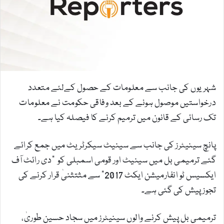
e
m
a
i
l
شہریوں کی جانب سے معلومات کے حصول کےلئے متعدد
درخواستیں موصول ہونے کے بعد وفاقی حکومت نے معلومات
تک رسائی کے قانون میں ترمیم کرنے کا فیصلہ کیا ہے۔
پانچ سینیٹرز کی جانب سے سینیٹ سیکرٹریٹ میں جمع کرائے
گئے ترمیمی بل میں سینیٹ اور قومی اسمبلی کو "دی رائٹ آف
ایکسیس ٹو انفارمیشن ایکٹ 2017” سے مثتثنیٰ قرار کرنے کی
تجوز پیش کی گئی ہے۔
ترمیمی بل پیش کرنے والوں سینیٹرز میں سجاد حسین طوریٰ،