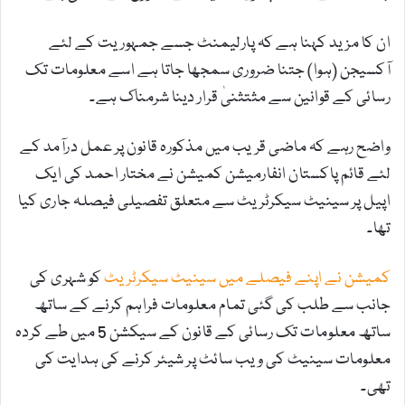
ان کا مزید کہنا ہے کہ پارلیمنٹ جسے جمہوریت کے لئے
آکسیجن (ہوا) جتنا ضروری سمجھا جاتا ہے اسے معلومات تک
رسائی کے قوانین سے مثتثنیٰ قرار دینا شرمناک ہے۔
واضح رہے کہ ماضی قریب میں مذکورہ قانون پر عمل درآمد کے
لئے قائم پاکستان انفارمیشن کمیشن نے مختار احمد کی ایک
اپیل پر سینیٹ سیکرٹریٹ سے متعلق تفصیلی فیصلہ جاری کیا
تھا۔
کمیشن نے اپنے فیصلے میں سینیٹ سیکرٹریٹ
کو شہری کی
جانب سے طلب کی گئی تمام معلومات فراہم کرنے کے ساتھ
ساتھ معلومات تک رسائی کے قانون کے سیکشن 5 میں طے کردہ
معلومات سینیٹ کی ویب سائٹ پر شیئر کرنے کی ہدایت کی
تھی۔