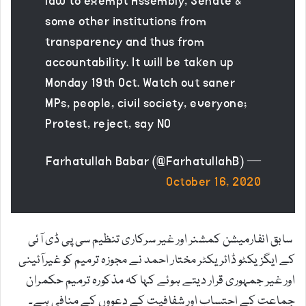
law to exempt Assembly, Senate &
some other institutions from
transparency and thus from
accountability. It will be taken up
Monday 19th Oct. Watch out saner
MPs, people, civil society, everyone;
Protest, reject, say NO
— Farhatullah Babar (@FarhatullahB)
October 16, 2020
سابق انفارمیشن کمشنر اور غیر سرکاری تنظیم سی پی ڈی آئی
کے ایگزیکٹو ڈائریکٹر مختار احمد نے مجوزہ ترمیم کو غیرآئینی
اور غیر جمہوری قرار دیتے ہوئے کہا کہ مذکورہ ترمیم حکمران
جماعت کے احتساب اور شفافیت کے دعووں کے منافی ہے۔