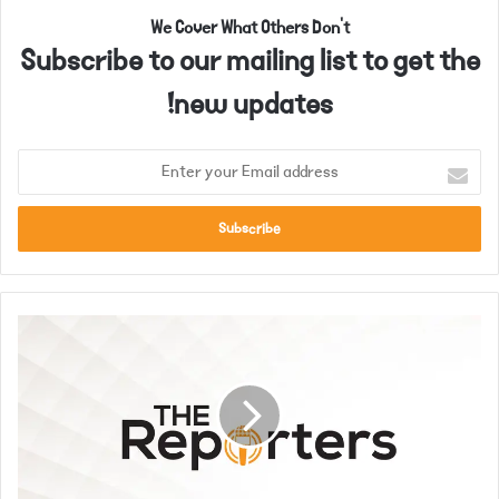
We Cover What Others Don't
Subscribe to our mailing list to get the
new updates!
E
n
t
e
r
y
o
ب
u
ر
r
ی
E
س
m
ٹ
a
ک
i
ی
l