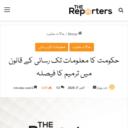
nu
Search for
Home
/
حالات حاضرہ
حالات حاضرہ
معلومات تک رسائی
حکومت کا معلومات تک رسائی کے قانون
میں ترمیم کا فیصلہ
دی رپورٹرز
S
اکتوبر 17, 2020
112
1,619
2 minutes read
e
n
d
a
n