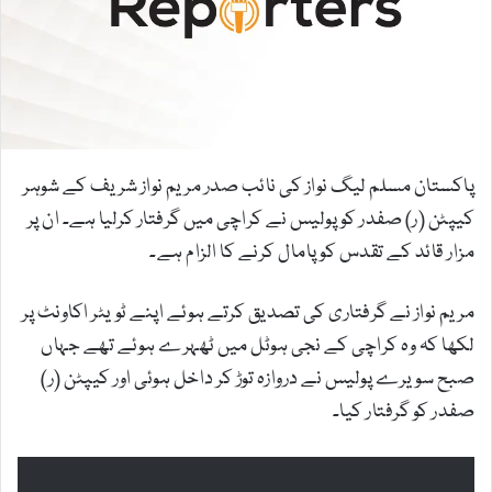
m
a
i
l
پاکستان مسلم لیگ نواز کی نائب صدر مریم نواز شریف کے شوہر
کیپٹن (ر) صفدر کو پولیس نے کراچی میں گرفتار کرلیا ہے۔ ان پر
مزار قائد کے تقدس کو پامال کرنے کا الزام ہے۔
مریم نواز نے گرفتاری کی تصدیق کرتے ہوئے اپنے ٹویٹر اکاونٹ پر
لکھا کہ وہ کراچی کے نجی ہوٹل میں ٹھہرے ہوئے تھے جہاں
صبح سویرے پولیس نے دروازہ توڑ کر داخل ہوئی اور کیپٹن (ر)
صفدر کو گرفتار کیا۔