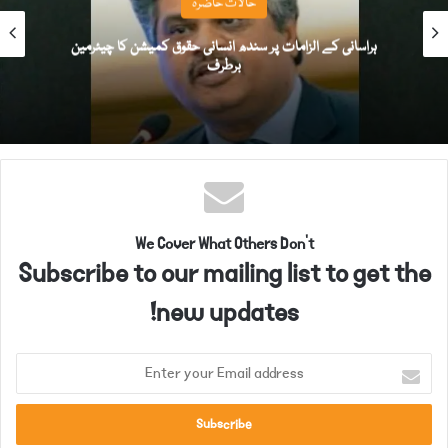
حالات حاضرہ
ہراسانی کے الزامات پر سندھ انسانی حقوق کمیشن کا چیئرمین
برطرف
We Cover What Others Don't
Subscribe to our mailing list to get the
new updates!
E
n
t
e