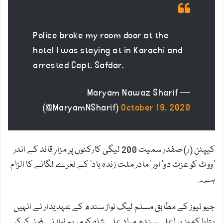
Police broke my room door at the
hotel I was staying at in Karachi and
arrested Capt. Safdar.
— Maryam Nawaz Sharif
(@MaryamNSharif)
October 19, 2020
کیپٹن (ر) صفدر سمیت 200 لیگی کارکنوں پر مزارِ قائد کے اندر
‘ووٹ کو عزت دو’ اور ‘مادر ملت زندہ باد’ کے نعرے لگانے کا الزام
ہے۔.
جیو نیوز کے مطابق مسلم لیگ نواز سندھ کے عہدیدار نے انہیں
بتایا کہ وزیر اعلی سندھ مراد علی شاہ کو مریم نواز نے فون کر کر