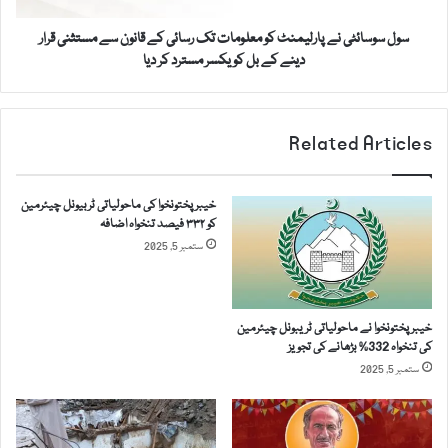
ئ
ا
ٹ
ئ
سول سوسائٹی نے پارلیمنٹ کو معلومات تک رسائی کے قانون سے مستثنی قرار
ی
ی
دینے کے بل کو یکسر مسترد کر دیا
ن
ک
ے
ے
پ
ق
ا
Related Articles
ا
ر
ن
ل
و
ی
خیبرپختونخوا کی ماحولیاتی ٹربیونل چیئرمین
ن
م
کو ۳۳۲ فیصد تنخواہ اضافہ
م
ن
ستمبر 5, 2025
ی
ٹ
ں
ک
ت
و
ر
خیبرپختونخوا نے ماحولیاتی ٹریبونل چیئرمین
م
م
کی تنخواہ 332% بڑھانے کی تجویز
ع
ی
ستمبر 5, 2025
ل
م
و
ک
م
ا
ا