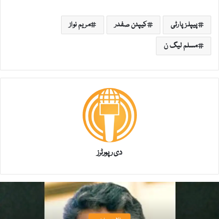
پیپلز پارٹی
کیپٹن صفدر
مریم نواز
مسلم لیگ ن
دی رپورٹرز