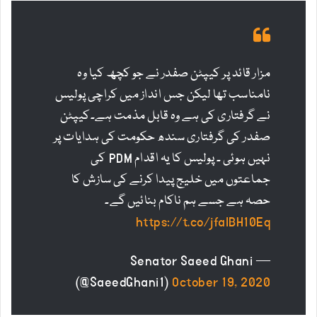
مزار قائد پر کیپٹن صفدر نے جو کچھ کیا وہ
نامناسب تھا لیکن جس انداز میں کراچی پولیس
نے گرفتاری کی ہے وہ قابل مذمت ہے۔کیپٹن
صفدر کی گرفتاری سندھ حکومت کی ہدایات پر
نہیں ہوئی ۔ پولیس کا یہ اقدام PDM کی
جماعتوں میں خلیج پیدا کرنے کی سازش کا
حصہ ہے جسے ہم ناکام بنائیں گے۔
https://t.co/jfaIBH10Eq
— Senator Saeed Ghani
(@SaeedGhani1)
October 19, 2020