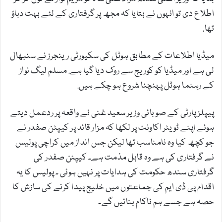
اطلاع دی تو انہوں نے بتایا کہ مجھ پر گرفتاری کے لئے بہت دباؤ
تھا.
میڈیا اطلاعات کے مطابق ہوٹل کی سکیورٹی رینجرز نے سنبھال
لی ہے اور میڈیا کو کوریج سے روک دیا گیا ہے. مسلم لیگ نواز
کے رہنما ہوٹل پہنچنا شروع ہو چکے ہیں.
پیپلز پارٹی کے صوبائی وزیر سعید غنی نے واقعہ پر ردعمل دیتے
ہوئے اپنے ٹویٹر اکاونٹ پر لکھا کہ مزار قائد پر کیپٹن صفدر نے
جو کچھ کیا وہ نامناسب تھا لیکن جس انداز میں کراچی پولیس
نے گرفتاری کی ہے وہ قابل مذمت ہے۔ کیپٹن صفدر کی
گرفتاری سندھ حکومت کی ہدایات پر نہیں ہوئی ۔ پولیس کا یہ
اقدام پی ڈی ایم کی جماعتوں میں خلیج پیدا کرنے کی سازش کا
حصہ ہے جسے ہم ناکام بنائیں گے۔