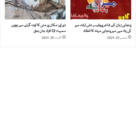
ف
ت
ی
ت
ص
ک
ل
ر
پنجابی زبان کے شاعر پروفیسر علی ارشد میر
دیر اپر: مکان پر مٹی کا تودہ گرنے سے بچوں
ہ
کی یاد میں میر پنجابی میلہ کا انعقاد
سمیت 12 افراد جاں بحق
س
دسمبر 29, 2024
اگست 30, 2024
ا
ئ
ی
ک
ے
ق
ا
ن
و
ن
س
ے
م
س
ت