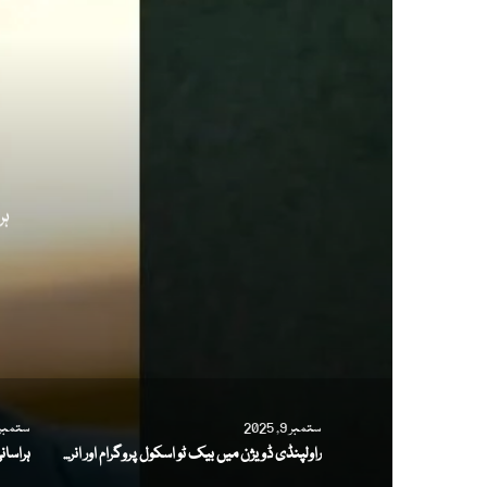
ہر
ستمبر 9, 2025
ستمبر 8, 025
راولپنڈی ڈویژن میں بیک ٹو اسکول پروگرام اور انرولمنٹ مہم کی پیش رفت