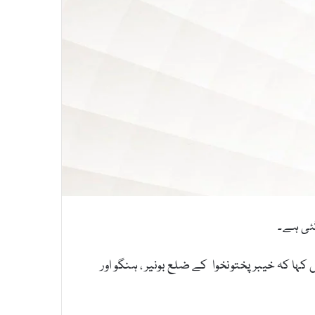
ہا کہ خیبرپختونخوا کے ضلع بونیر ، ہنگو اور