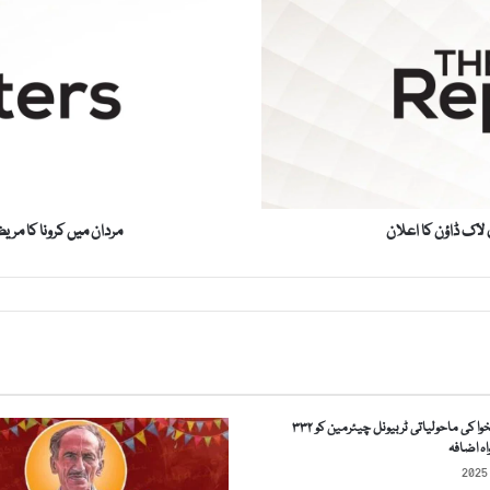
ا
ن
م
ی
ں
ک
ر
و
ن
لاک ڈاؤن کا اعلان
مردان میں کرونا کا مر
ا
ک
ا
م
ر
ی
ض
ج
خیبرپختونخوا کی ماحولیاتی ٹربیونل چیئرمین کو ۳۳۲
ا
ہ اضافہ
ں
ب