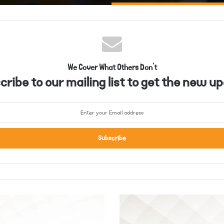
We Cover What Others Don't
ribe to our mailing list to get the new up
م
ر
د