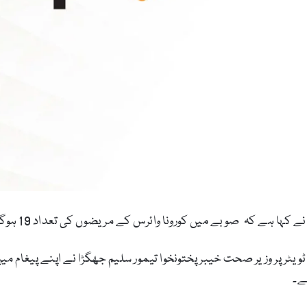
ا ہے کہ صوبے میں کورونا وائرس کے مریضوں کی تعداد 19 ہوگئی ہے۔
 پر وزیر صحت خیبرپختونخوا تیمور سلیم جھگڑا نے اپنے پیغام میں ک
ے۔