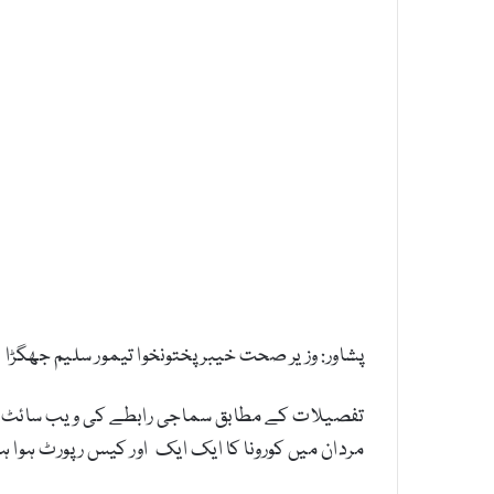
پشاور: وزیر صحت خیبرپختونخوا تیمور سلیم جھگڑا نے کہ
تفصیلات کے مطابق سماجی رابطے کی ویب سائٹ ٹویٹر
مردان میں کورونا کا ایک ایک اور کیس رپورٹ ہوا ہ