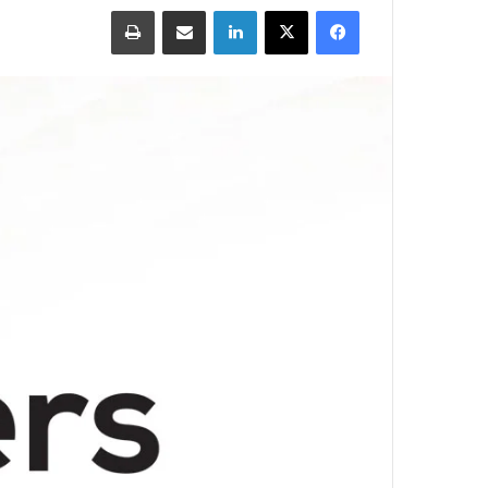
Print
Share via Email
LinkedIn
X
Facebook