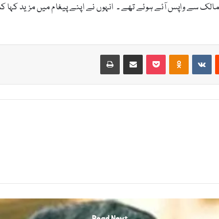
Print
Share via Email
Pocket
Odnoklassniki
VKontakte
Reddit