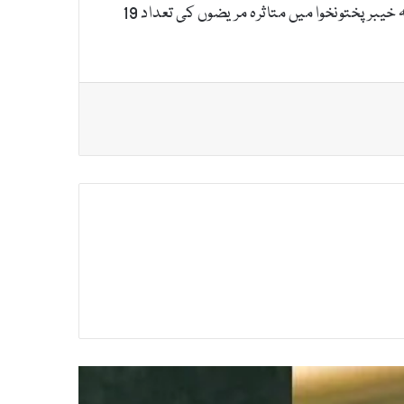
تیمور سلیم جھگڑا نے بتایا کہ متاثرہ افراد بیرونی ممالک سے واپس آئے ہوئے تھے ۔ انہوں نے اپنے پیغام میں مزید کہا کہ خیبرپختونخوا میں متاثرہ مریضوں کی تعداد 19