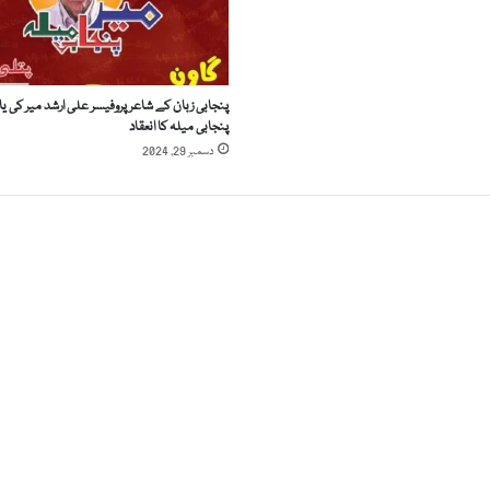
ح
ق
،
پ
پنجابی زبان کے شاعر پروفیسر علی ارشد میر کی یا
ا
پنجابی میلہ کا انعقاد
ک
دسمبر 29, 2024
س
ت
ا
ن
م
ی
ں
ک
ر
و
ن
ا
س
ے