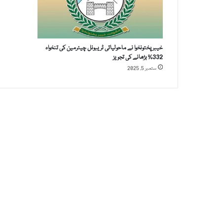
خ
ت
و
ن
خیبرپختونخوا نے ماحولیاتی ٹریبونل چیئرمین کی تنخواہ
خ
332% بڑھانے کی تجویز
و
ستمبر 5, 2025
ا
م
ی
ں
ج
ز
و
ی
ل
ا
ک
ڈ
ا
ؤ