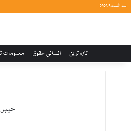
بدھ, اگست 5 2026
تازہ ترین
انسانی حقوق
معلومات ت
خیبرپخت