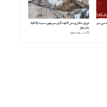
د میں میر
دیر اپر: مکان پر مٹی کا تودہ گرنے سے بچوں سمیت 12 افراد
جاں بحق
اگست 30, 2024