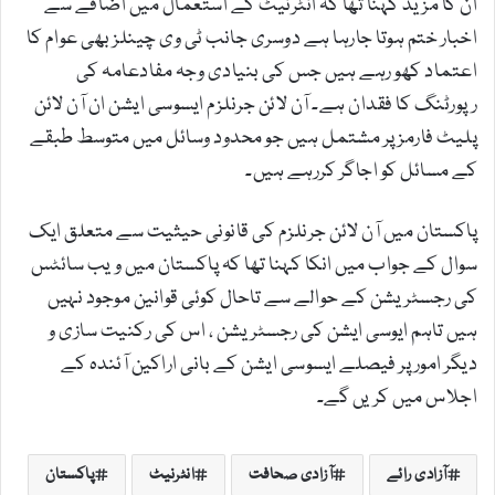
ان کا مزید کہنا تھا کہ انٹرنیٹ کے استعمال میں اضافے سے
اخبار ختم ہوتا جارہا ہے دوسری جانب ٹی وی چینلز بھی عوام کا
اعتماد کھو رہے ہیں جس کی بنیادی وجہ مفادعامہ کی
رپورٹنگ کا فقدان ہے۔ آن لائن جرنلزم ایسوسی ایشن ان آن لائن
پلیٹ فارمز پر مشتمل ہیں جو محدود وسائل میں متوسط طبقے
کے مسائل کو اجاگر کررہے ہیں۔
پاکستان میں آن لائن جرنلزم کی قانونی حیثیت سے متعلق ایک
سوال کے جواب میں انکا کہنا تھا کہ پاکستان میں ویب سائٹس
کی رجسٹریشن کے حوالے سے تاحال کوئی قوانین موجود نہیں
ہیں تاہم ایوسی ایشن کی رجسٹریشن ، اس کی رکنیت سازی و
دیگر امور پر فیصلے ایسوسی ایشن کے بانی اراکین آئندہ کے
اجلاس میں کریں گے۔
آزادی رائے
آزادی صحافت
انٹرنیٹ
پاکستان