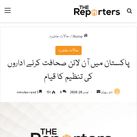
nu
Search for
Home
/
حالات حاضرہ
حالات حاضرہ
پاکستان میں آن لائن صحافت کرنے اداروں
کی تنظیم کا قیام
دی رپورٹرز
S
نومبر 20, 2020
0
151
3 minutes read
e
n
d
a
n
e