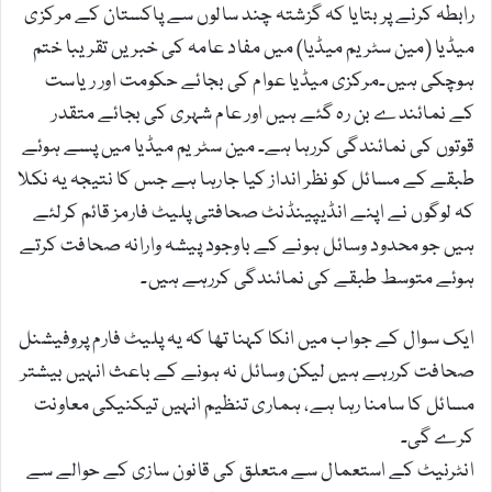
رابطہ کرنے پر بتایا کہ گزشتہ چند سالوں سے پاکستان کے مرکزی
میڈیا (مین سٹریم میڈیا) میں مفاد عامہ کی خبریں تقریبا ختم
ہوچکی ہیں۔مرکزی میڈیا عوام کی بجائے حکومت اور ریاست
کے نمائندے بن رہ گئے ہیں اور عام شہری کی بجائے متقدر
قوتوں کی نمائندگی کررہا ہے۔ مین سٹریم میڈیا میں پسے ہوئے
طبقے کے مسائل کو نظر انداز کیا جارہا ہے جس کا نتیجہ یہ نکلا
کہ لوگوں نے اپنے انڈیپینڈنٹ صحافتی پلیٹ فارمز قائم کرلئے
ہیں جو محدود وسائل ہونے کے باوجود پیشہ وارانہ صحافت کرتے
ہوئے متوسط طبقے کی نمائندگی کررہے ہیں۔
ایک سوال کے جواب میں انکا کہنا تھا کہ یہ پلیٹ فارم پروفیشنل
صحافت کررہے ہیں لیکن وسائل نہ ہونے کے باعث انہیں بیشتر
مسائل کا سامنا رہا ہے، ہماری تنظیم انہیں تیکنیکی معاونت
کرے گی۔
انٹرنیٹ کے استعمال سے متعلق کی قانون سازی کے حوالے سے