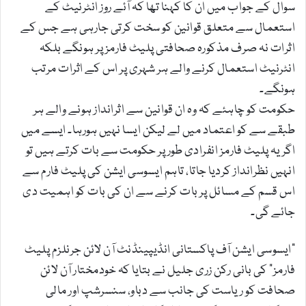
سوال کے جواب میں ان کا کہنا تھا کہ آئے روز انٹرنیٹ کے
استعمال سے متعلق قوانین کو سخت کرتی جارہی ہے جس کے
اثرات نہ صرف مذکورہ صحافتی پلیٹ فارمز پر ہونگے بلکہ
انٹرنیٹ استعمال کرنے والے ہر شہری پر اس کے اثرات مرتب
ہونگے۔
حکومت کو چاہئے کہ وہ ان قوانین سے اثرانداز ہونے والے ہر
طبقے سے کو اعتماد میں لے لیکن ایسا نہیں ہورہا۔ ایسے میں
اگر یہ پلیٹ فارمز انفرادی طور پر حکومت سے بات کرتے ہیں تو
انہیں نظرانداز کردیا جاتا، تاہم ایسوسی ایشن کی پلیٹ فارم سے
اس قسم کے مسائل پر بات کرنے سے ان کی بات کو اہمیت دی
جائے گی۔
"ایسوسی ایشن آف پاکستانی انڈیپینڈنٹ آن لائن جرنلزم پلیٹ
فارمز” کی بانی رکن زری جلیل نے بتایا کہ خودمختار آن لائن
صحافت کو ریاست کی جانب سے دباو، سنسرشپ اور مالی