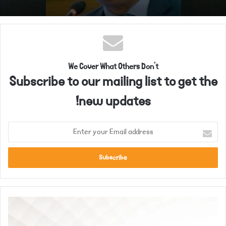
We Cover What Others Don't
Subscribe to our mailing list to get the
new updates!
E
n
t
e
r
y
o
ر
u
ا
r
و