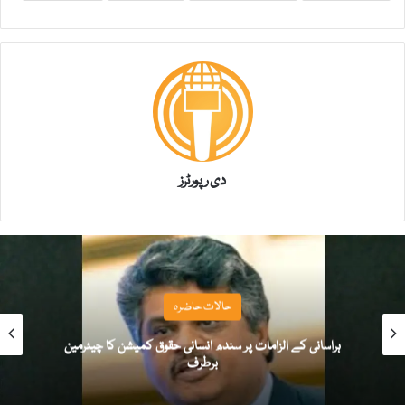
دی رپورٹرز
حالات حاضرہ
ہراسانی کے الزامات پر سندھ انسانی حقوق کمیشن کا چیئرمین
برطرف