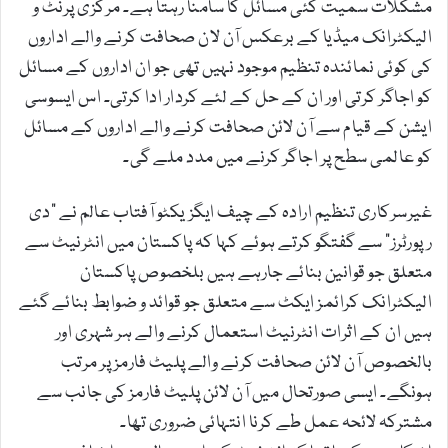
مشکلات سمیت کئی مسائل کا سامنا رہتا ہے۔ مرکزی پرنٹ و
الیکٹرانک میڈیا کے برعکس آن لان صحافت کرنے والے اداروں
کی کوئی نمائندہ تنظیم موجود نہیں تھی جو ان اداروں کے مسائل
کو اجاگر کرتی اور ان کے حل کے لئے کردار ادا کرتی۔ اس ایسوسی
ایشن کے قیام سے آن لائن صحافت کرنے والے اداروں کے مسائل
کو عالمی سطح پر اجاگر کرنے میں مدد ملے گی۔
غیرسرکاری تنظیم ارادہ کے چیف ایگزیکٹو آفتاب عالم نے "دی
رپورٹرز” سے گفتگو کرتے ہوئے کہا کہ پاکستان میں انٹرنیٹ سے
متعلق جو قوانین بنائے جارہے ہیں بلخصوص پاکستان
الیکٹرانک کرائمز ایکٹ سے متعلق جو قوائد و ضوابط بنائے گئے
ہیں ان کے اثرات انٹرنیٹ استعمال کرنے والے ہر شہری اور
بالخصوص آن لائن صحافت کرنے والے پلیٹ فارمز پر مرتب
ہونگے۔ ایسی صورتحال میں آن لائن پلیٹ فارمز کی جانب سے
مشترکہ لائحہ عمل طے کرنا انتہائی ضروری تھا۔