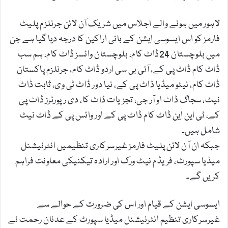
لاہور میں ہونے والے اجلاس میں شریک آن لائن جرنلزم پلیٹ
فارمز کو اس ایسوسی ایشن کے بانی اراکین کا درجہ دیا گیا ہے جن
میں بلوچستان 24ڈاٹ کام، بلوچستان وائسز ڈاٹ کام، ہم سب
ڈاٹ کام ڈاٹ پی کے، آئی بی سی اردو ڈاٹ کام، جرنلزم پاکستان
ڈاٹ کام، نیٹو میڈیا ڈاٹ پی کے، نیا دور ڈاٹ ٹی وی، ثابت ڈاٹ
نیٹ، سجاگ ڈاٹ او آر جی، تجزیات ڈاٹ کا، دی رپورٹرز ڈاٹ پی
کے، ٹی این این ڈاٹ کام ڈاٹ پی کے اور وائس پی کے ڈاٹ نیٹ
شامل ہیں۔
جبکہ ان آن لائن پلیٹ فارمز غیرسرکاری تنظیمیں انٹرنیشنل
میڈیا سپورٹ، فریڈم نیٹ ورک اور ارادہ تیکنیکی معاونت فراہم
کریں گے۔
ایسوسی ایشن کے قیام اور اس کی ضرورت کے حوالے سے
غیرسرکاری تنظیم انٹرنیشنل میڈیا سپورٹ کے عدنان رحمت نے