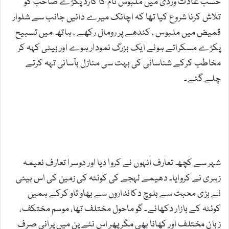
حسب عادت وردی میں ملبوس نام کا کارڈ پکڑے صاحب کو
تلاش کرنا شروع کیا تھا کہ اچانک میرے دائیں جانب سے شلوار
قمیض میں ملبوس ، کندھے پر رومال رکھے ، ہاتھ میں تسبیح
پکڑے مسکراتے ہوئے ایک بزرگ نمودار ہوے اور بیٹی کہہ کر
مخاطب کرکے شناسائی کی بہت سی منازل بآسانی تہہ کرتے
چلے گئے۔
شہر سے کچھ تعارف انہوں نے کروا دیا اور دوسرا تعارف نعیمہ
زہری نے کروایا۔ دھیمے لہجے کی کوئٹہ کی زمین کی اس بیٹی
نے بڑی محبت سے بلوچ دکانداروں سے بھاو تاو کرکے ہمیں
کوئٹہ کے بازار دکھائے۔ گو ماحول مختلف تھا، موسم مختکف،
زبان مختلف اور کھانا بھی مگر پھر اس نئے پن میں پرانی صرف