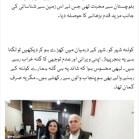
بلوچستان سے محبت تھی جس نے اس زمین سے شناسائی کی
جانب مزید قدم بڑھانے کا حوصلہ دیا۔
کوئٹہ شہر کو ، شہر کے درمیان میں کھڑے ہو کر دیکھیں تو لگتا
ہے یہ بنجر پہاڑ ، اپنی ویرانی اور عدم توجہی کا گلہ خراب رہے
ہیں۔ تبھی محسوس ہوا کہ شائد یہ ہی گلہ ہمارے کوئٹہ کے
رہنے والے بھی ہم پنجاب والوں سے رکھتے ہوں۔ مگر یہ صرف
گمان تھا۔