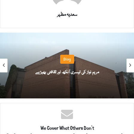
سعدیہ مظہر
Blog
مریم نواز کی تیسری آنکھ اور ثقافتی بھیڑیے
We Cover What Others Don't