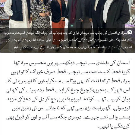
a
i
l
سرکاری افسران کی جانب سے مہمان نوازی کے بعد پنجاب کے چیف انفارمیشن کمیشنر محبوب
قادر شاہ، پاکستان انفارمیشن کمیشن کے کمشنر اعجاز حسن اعوان، سندھ انفارمیشن کمیشن کی
انفارمیشن کمشنر صائمہ آغا اور لکھاری سعدیہ مظہر کا میزبان افسران کے ہمراہ گروپ فوٹو
آسمان کی بلندی سے نیچے دیکھنے پر یوں محسوس ہوتا تھا
گویا قحط کا سماعت ہے نیچے۔ قحط صرف خوراک کا تو نہیں
ہوتا، قحط تو تعلقات کا بھی یوتا ہے مسکراہٹوں کا اور ہریالی کا۔
اس شہر کے بنجر پہاڑ چیخ چیخ کر اپنے قحط زدہ ہونے کی کہانی
بیان کر رہے تھے۔ کوئٹہ ائیر پورٹ پر پہنچ کر دل کی دھڑکن مزید
تیز ہوئی، گھبراہٹ بڑھ رہی تھی کہ نا جانے اس نئ زمین میں
بسنے والے نئے چہرے، دوسری جگہ سے آنے والوں کو قبول بھی
کرینگے یا نہیں۔