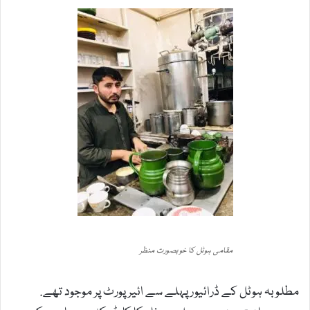
مقامی ہوٹل کا خوبصورت منظر
مطلوبہ ہوٹل کے ڈرائیور پہلے سے ائیر پورٹ پر موجود تھے.