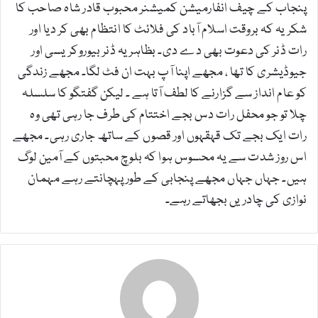
پنجاب کے چیف انفارمیشن کمیشنر محبوب قادر شاہ صاحب کا
شکریہ کہ بروقت اسلام آباد کی فلائٹ کا انتظام بھی کر دیا اور
رات ڈنر کی دعوت بھی دے دی۔ بظاہر یہ ڈنر بیوروکریسی اور
جیوڈیشری کا تھا ، مجھے اپنا آپ بہت ان فٹ لگا۔ مجھے زندگی
کو عام انداز سے گزارنے کا لطف آتا ہے ۔ لیکن گفتگو کا سلسلہ
چلا تو جو محفل رات دس بجے اختتام کی طرف جا رہی تھی وہ
رات ایک بجے تک قہقہوں اور قصوں کے ساتھ جاری رہی۔ مجھے
اس روز شدت سے یہ محسوس ہوا کہ بلوچ محبتوں کے آمین لوگ
ہیں۔ جہاں جہاں مجھے پنجابی کے طور پہچانتے رہے مہمان
نوازی کی چادریں بجھاتے رہے۔