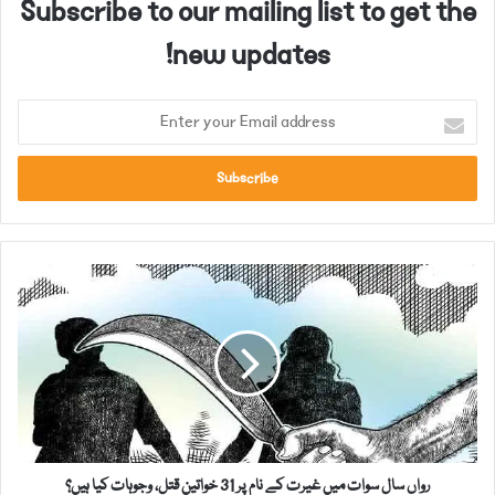
Subscribe to our mailing list to get the
new updates!
E
n
t
e
r
y
o
ر
u
و
r
ا
E
ں
m
س
a
ا
i
ل
l
س
a
و
d
رواں سال سوات میں غیرت کے نام پر 31 خواتین قتل، وجوہات کیا ہیں؟