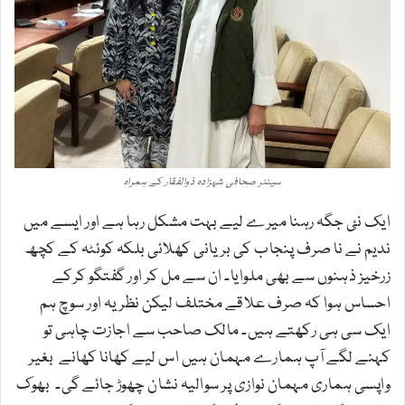
سینئر صحافی شہزادہ ذوالفقار کے ہمراہ
ایک نئ جگہ رہنا میرے لیے بہت مشکل رہا ہے اور ایسے میں
ندیم نے نا صرف پنجاب کی بریانی کھلائی بلکہ کوئٹہ کے کچھ
زرخیز ذہنوں سے بھی ملوایا۔ ان سے مل کر اور گفتگو کرکے
احساس ہوا کہ صرف علاقے مختلف لیکن نظریہ اور سوچ ہم
ایک سی ہی رکھتے ہیں۔ مالک صاحب سے اجازت چاہی تو
کہنے لگے آپ ہمارے مہمان ہیں اس لیے کھانا کھانے بغیر
واپسی ہماری مہمان نوازی پر سوالیہ نشان چھوڑ جائے گی۔ بھوک