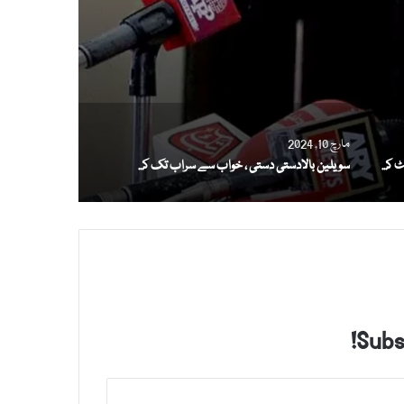
مارچ 10, 2024
بارانی انسٹیٹیوٹ تعلیمی ادارہ ہے یا پرائیویٹ کمپنی؟
سویلین بالادستی دستی ، خواب سے سراب تک کا سفر
Subsc