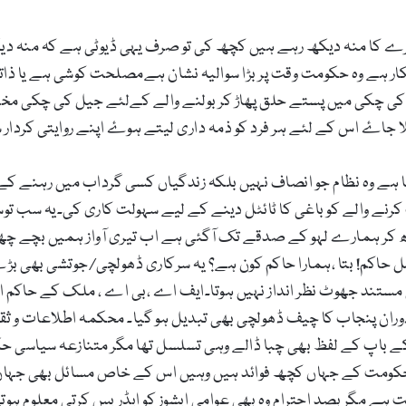
کا منہ دیکھ رہے ہیں کچھ کی تو صرف یہی ڈیوٹی ہے کہ منہ د
ر ہے وہ حکومت وقت پر بڑا سوالیہ نشان ہےمصلحت کوشی ہے یا ذاتی
 کی چکی میں پستے حلق پھاڑ کر بولنے والے کےلئے جیل کی چکی م
ا جاۓ اس کے لئے ہر فرد کو ذمہ داری لیتے ہوۓ اپنے روایتی کردار سے
ہا ہے وہ نظام جو انصاف نہیں بلکہ زندگیاں کسی گرداب میں رہنے کے لئے 
 کرنے والے کو باغی کا ٹائٹل دینے کے لیے سہولت کاری کی۔یہ سب ت
ڑھ کر ہمارے لہو کے صدقے تک آگئی ہے اب تیری آواز ہمیں بچے چھپ
اکم! بتا ،ہمارا حاکم کون ہے؟ یہ سرکاری ڈھولچی/جوتشی بھی بڑے
مستند جھوٹ نظر انداز نہیں ہوتا۔ایف اے ،بی اے ، ملک کے حاکم 
وران پنجاب کا چیف ڈھولچی بھی تبدیل ہو گیا۔ محکمہ اطلاعات و ثق
 باپ کے لفظ بھی چبا ڈالے وہی تسلسل تھا مگر متنازعہ سیاسی حک
سی حکومت کے جہاں کچھ فوائد ہیں وہیں اس کے خاص مسائل بھی جہاں
ت ہے مگر بصد احترام وہ بھی عوامی ایشوز کو ایڈریس کرتی معلوم ہو