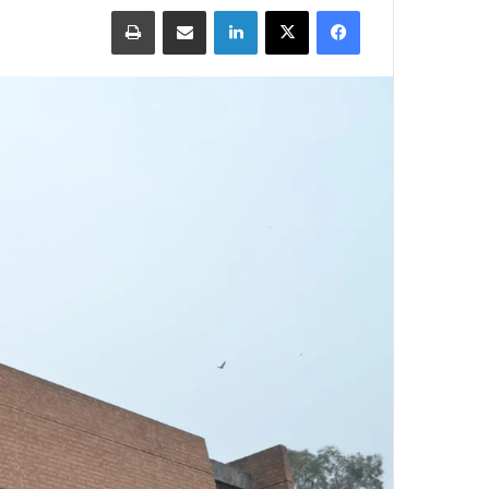
Print
Share via Email
LinkedIn
X
Facebook