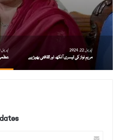
اپریل 22, 2024
اپریل 19, 2024
مریم نواز کی تیسری آنکھ اور ثقافتی بھیڑیے
عظمیٰ 
dates!
E