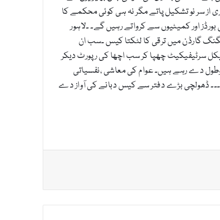
ی از سر نو تشکیل پاتے مگر نہ ہی کوئی محکمے کا
بورڈز اور کمیٹیوں سے کرواتے رہیں گے۔ ۔لاہور
ینگنگ گارڈن میں ترقی کا لٹکتا کیس ۔سب ان
ڈیکل سرٹیفیکیٹ چھپا کر سب اچھا کی رپورٹ دیکر
 کوطول دے رہے ہیں۔ عوام کی معاشی ،نفسیاتی
وگا۔۔۔ ڈھولچی بڑے دفتر سے کیس دبانے کی آواز دے