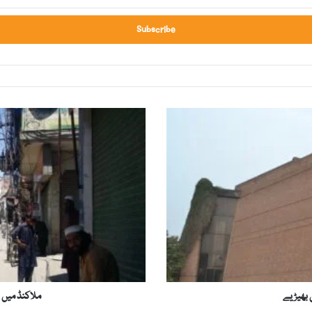
م
ل
ا
ک
ن
ڈ
م
ی
ں
ن
ئ
ے
ی بھیڑیے
ملاکنڈ میں ن
ٹ