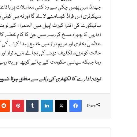
جھنڈ میں پھس چکی ہے وہ کئی معاملات پر باقاعدہ ب
سیکرٹری اس فراڈ کوسامنے لاۓ گا اور نہ ہی کوئی ڈ
ہائیکورٹ کی انٹرا کورٹ اپیل میں الحمراء کے نوید
اداروں کا چہرہ مسخ کر رہے ہیں جن کا کام خطے کا
عظمیٰ بخاری اور مریم نواز میں خلیج پیدا کرنے کی
حالت کو مزید تکلیف دینے کی بجاۓ مریم نواز اور ع
رہا جبکہ سیاسی حکومت کے چالے کچھ اور بتا رہے 
نوٹ: ادارے کا لکھاری کی رائے سے متفق ہونا ضرو
Pinterest
Tumblr
LinkedIn
X
Facebook
Share