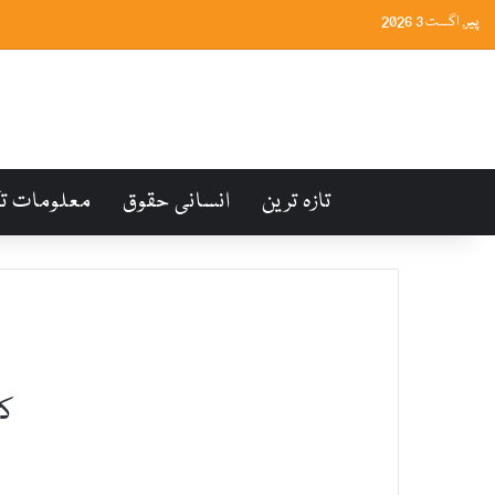
پیر, اگست 3 2026
تازہ ترین
انسانی حقوق
معلومات ت
کئ