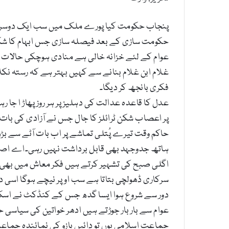
پنجاب حکومت کیا پورے ملک میں سب ایک دوسرے 
حکومت سازی کے بعد فیصلہ سازی جس ابہام کا شکا
عوام کے لئے خزانہ خالی ہے منادی ہوچکی حالات
غلام ابن غلام بنانے سے کہیں بہتر ہے کہ رستہ نکل
فکری بانجھ کر دیگا۔
عدل کا قاعدہ عدالت کی دہلیز پر ہر روز پھاڑ ا جا ر
پر اعصاب شکن ٹرائلز کا جال جس نے آزادی کی بات
حاکم وقت تیرے پُتلی تماشے پر اب بات آٹے سے ب
ہاتھ جدوجہد بھی قابل برداشت نہیں رہی۔اے اصل ح
اگلی صبح کی تشہیر کرتے ہیں فکر معاش میں بھی 
سرکاری ڈھولچی بتاتا ہے سب اوپر نیچے ہوگا اسی د
دور سے شروع ہوا ایسا گدھ جس کے کنڈکٹ نے اسکے
عوام سے بار بار جوڑتے ہیں ادھر خواتین کی سیا
جماعت اسلامی یوں تو دائیں بازو کی نمائندہ جماع