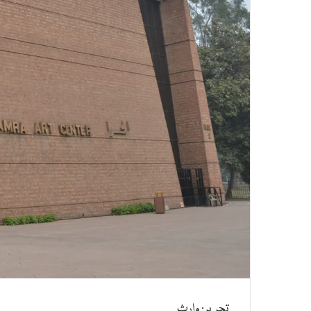
تحریر: وارث