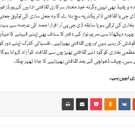
ریفیڈ بھی نہیں وگرنہ خود مختار سرکاری ثقافتی اداروں کےبورڈز فور
ی جی یا ثقافتی ڈائریکٹر یہ سچ بتاۓ گا وہ جعل سازی کی توثیق جعلی 
 بخاری کی ترقی ہو یا سابقہ ڈی جی پی آر افراز احمد کی عرصہ سے ہ
 چہرہ دیکھانا ہے۔مریم نواز کے دفتر کا سٹاف بھی اپنے قبیلے کا می
 کوشش کر رہے ہیں اور یوں ثقافتی بھیڑئیے ، نفسیاتی کلرک اپنے دور
ظمیٰ بخاری کو گود لئے ثقافتی بھیڑیوں سے ثقافت کو آزاد کروانا ہ
ہیں۔چیف ڈھولچی کے بعد ثقافتی بھیڑئیے کا جانا ٹھہر چکا۔
ری نہیں ہے۔
Print
Share via Email
Pocket
Odnoklassniki
VKontakte
Reddit