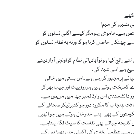
یکھے
 تشہیر کی مہم!
ختص ہے۔خاموش رہو مگر کیسے اگلی نسلوں کو
 چھٹکارا حاصل کرنا ہو گا ورنہ یہ نظام نسلوں کو
رائج کیا ہو نو آبادیاتی نظام کو اونچی آواز دینے
وسیع ہے اسی عہد کی۔
انے پر مجبور کر رہی ہے۔اس بستی میں خالی
 کمبخت ہوتے ہیں ہر روز پیٹ اور جیب بھر کر
اور دانشمندی اس وارڈ نمبر چھ میں مریض ہے۔
افت ،پنجاب کا مکروہ دور جو کئیرٹیکر صحافی کے
ومتوں کے بھی اپنے خدوخال ہوتے ہیں جو انہیں
 کلیجہ چباتے بھی نفاست کا سیٹ لگا رہتاہے۔
تی ہے۔ عظمیٰ بخاری کی اکیلی جان بھیڑیوں کے