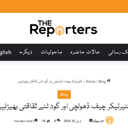
ک رسائی
حالات حاضرہ
ماحولیات
دیگر
glish
Home
Blog
/
/
کئیرٹیکر چیف ڈھولچی اور گود لئے ثقاقتی بھیڑئیے
Blog
یرٹیکر چیف ڈھولچی اور گود لئے ثقاقتی بھیڑئی
S
دی رپورٹرز
اپریل 25, 2024
0
116
3 minutes read
e