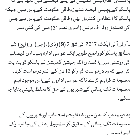
پاکستان انفارمیشن کمیشن نے اپنے فیصلے میں لکھا ہے کہ
پاسکو کے پچیس فیصد شئیرز وفاقی حکومت کے پاس ہیں جبکہ
پاسکو کا انتظامی کنٹرول بھی وفاقی حکومت کے پاس ہے جس
کی تصدیق رولز آف بزنس (انٹری نمبر 31) میں کی گئی ہے
۔ آر ٹی آئی ایکٹ، 2017 کی شق 2 (9) (ڈی)، (جی) اور (ایچ) کے
مطابق پاسکو کو واضح طور پر ایک عوامی ادارہ ہے۔ اس فیصلے
کی روشنی میں پاکستان انفارمیشن کمیشن نے پاسکو کو ہدایت
کی ہے کہ وہ درخواست گزار کو 10 دن کے اندر درخواست کردہ
معلومات فراہم کرے تاکہ عوامی اداروں کے پاس موجود اہم
معلومات تک رسائی کے شہریوں کے حق کا تحفظ یقینی بنایا جا
سکے۔
یہ فیصلہ پاکستان میں شفافیت، احتساب اور شہریوں کے
معلومات تک رسائی کے حقوق کو مضبوط بنانے کی جانب ایک
اہم قدم ہے۔