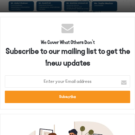
We Cover What Others Don't
Subscribe to our mailing list to get the
new updates!
E
n
t
e
r
y
o
و
u
ف
r