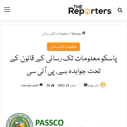
nu
Search for
Home
/
معلومات تک رسائی
معلومات تک رسائی
پاسکو معلومات تک رسائی کے قانون کے
تحت جوابدہ ہے، پی آئی سی
دی رپورٹرز
S
ستمبر 24, 2023
88
1 minute read
e
n
d
a
n
e