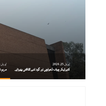
اپریل 25, 2024
اپریل 22, 2024
کئیرٹیکر چیف ڈھولچی اور گود لئے ثقاقتی بھیڑئیے
مریم ن