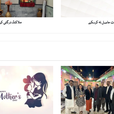
ر
گ
ئ
ی
ادت حاصل نہ کرسکے
ملاکنڈ: درگئی کے 
ک
ے
ر
ا
م
م
ن
د
ر
م
ی
ں
پ
ہ
ل
ی
م