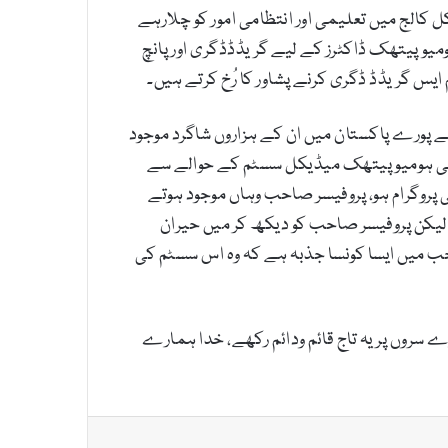
الج میں تعلیمی اور انتظامی امور کو چلارہے
میوپیتھک ڈاکٹرز کے لیے گریڈڈڈگری اورپانچ
ایس گریڈڈ ڈگری کرنے پشاور کا رُخ کرتے ہیں۔
 پورے پاکستان میں ان کے ہزاروں شاگرد موجود
بھی ہومیوپیتھک میڈیکل سسٹم کے حوالے سے
پروگرام ہو، پروفیسر صاحب وہاں موجود ہوتے
لیکن پروفیسر صاحب کو دیکھ کر میں حیران
ب میں ایسا کونسا جذبہ ہے کہ وہ اس سسٹم کی
سروں پر یہ تاج قائم ودائم رکھے، خدا ہمارے