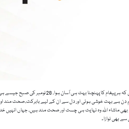
وقت کے تقاضے بدل گئے سہولیات اس قدر بڑھ گئی کہ ہر پیغام
م دن ہے بہت خوشی ہوئی اور دل سے ان کے لیے بابرکت،صحت مند او
یب کی ہیں اور آج بھی ماشاء اللہ وہ نہایت ہی چست اور صحت مند ہیں، جہاں ان
ے بھی نوازا۔