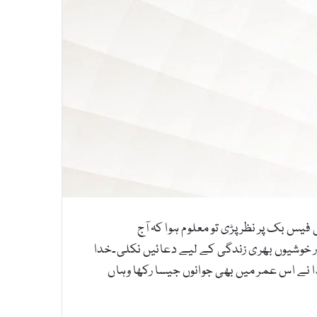
 کا پہنچنا بہت ہی آسان ہوا، 28نومبر کی صبح جیسے ہی فیس بک پر نظر پڑی تو معلوم ہوا کہ آج
ر خوشیوں بھری زندگی کے لیے دعائیں نکلی۔خدا
ہیں خدا نے اس عمر میں بھی جوانوں جیسا رکھا وہاں