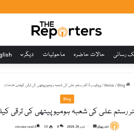
ک رسائی
حالات حاضرہ
ماحولیات
دیگر
glish
Home
Blog
/
/
پروفیسر ڈاکٹر رستم علی کی شعبہ ہومیوپیتھی کی ترقی کیلئے خدمات
Blog
ٹر رستم علی کی شعبہ ہومیوپیتھی کی ترقی ک
S
دی رپورٹرز
نومبر 30, 2020
0
131
2 minutes read
e