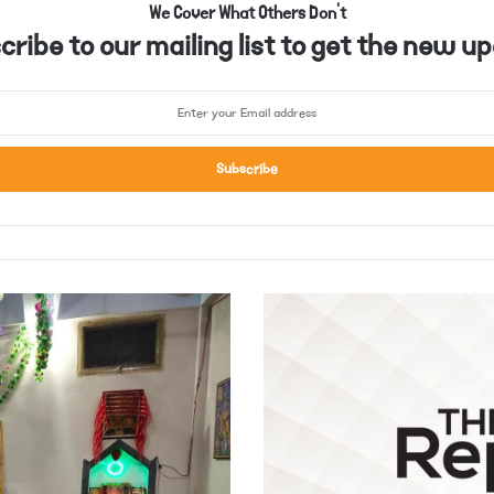
We Cover What Others Don't
ribe to our mailing list to get the new up
م
ل
ا
ک
ن
ڈ
:
د