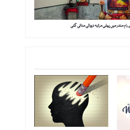
رام مندر میں پہلی مرتبہ دیوالی منائی گئی