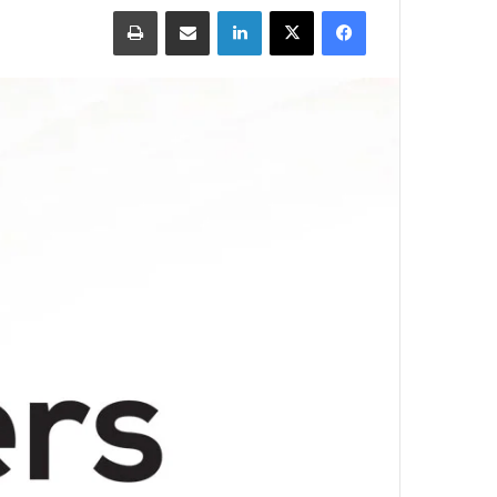
Print
Share via Email
LinkedIn
X
Facebook