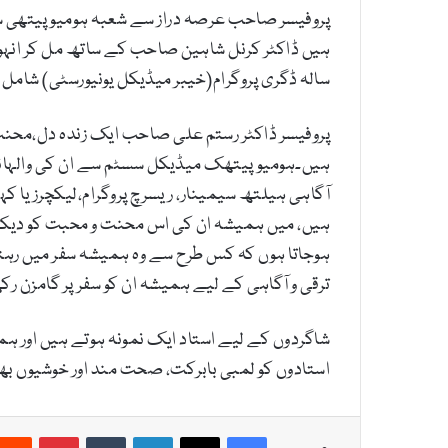
پروفیسر صاحب عرصہ دراز سے شعبہ ہومیوپیتھی سے
ہیں ڈاکٹر کرنل شاہین صاحب کے ساتھ مل کر انہو
سالہ ڈگری پروگرام(خیبر میڈیکل یونیورسٹی) شامل ہ
پروفیسر ڈاکٹر رستم علی صاحب ایک زندہ دل،محنت 
ہیں۔ہومیوپیتھک میڈیکل سسٹم سے ان کی والہانہ
آگاہی ہیلتھ سیمینار، ریسرچ پروگرام،لیکچرز یا 
ہیں، میں ہمیشہ ان کی اس محنت و محبت کو دیکھ ک
ہوجاتا ہوں کہ کس طرح سے وہ ہمیشہ سفر میں رہت
ترقی و آگاہی کے لیے ہمیشہ ان کو سفرپر گامزن رک
شاگردوں کے لیے استاد ایک نمونہ ہوتے ہیں اور ہ
استادوں کو لمبی بابرکت، صحت مند اور خوشیوں بھ
Pinterest
Tumblr
LinkedIn
X
Facebook