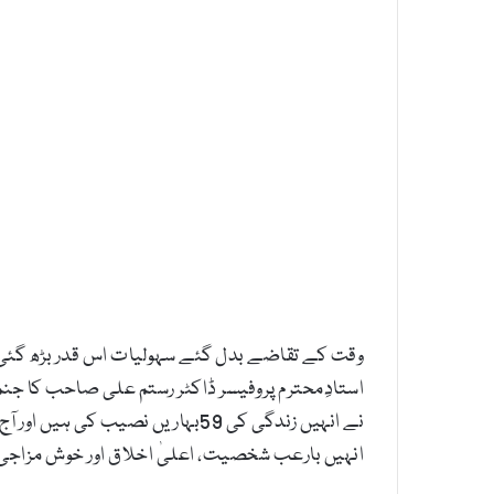
استادِمحترم پروفیسر ڈاکٹر رستم علی صاحب کا جن
نے انہیں زندگی کی 59بہاریں نص
انہیں بارعب شخصیت، اعلیٰ اخلاق اور خوش مزاجی س