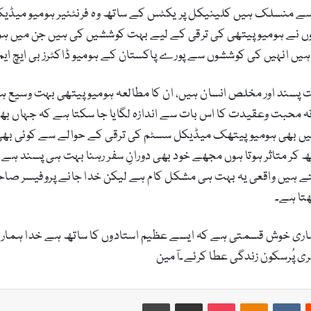
 منسلک ہیں کلینیکل پریکٹس کے ساتھ وہ فرنٹئیر ہومیو میڈیکل ک
ں نے ہومیوپیتھی کی ترقی کے لیے بہت کوششیں کی ہیں جن میں ہو
یں انہیں کی کوششوں سے پورے پاکستان کے ہومیو ڈاکٹرز بی ایچ ایم 
پسند اور مخلص انسان ہیں، ان کا مطالعہ ہومیوپیتھی بہت وسیع ہے
 محبت وعقیدت کا اس بات سے اندازہ لگایا جا سکتا ہے کہ جہاں 
کہیں بھی ہومیوپیتھک میڈیکل سسٹم کی ترقی کے حوالے سے کوئی بھی 
ر متاثر ہوتا ہوں مجھے خود بھی دورانِ سفر رہنا بہت ہی پسند ہے 
ے ہیں واقعی یہ بہت ہی مشکل کام ہے لیکن خدا جانے پروفیسر صاح
ھتا ہے۔
ماری خوش قسمتی ہے کہ ایسے عظیم استادوں کا ساتھ ہے خدا ہمارے 
ری پُرسکون زندگی عطا کرئے۔آمین
Print
Share via Email
Pocket
Odnoklassniki
VKontakte
Reddit