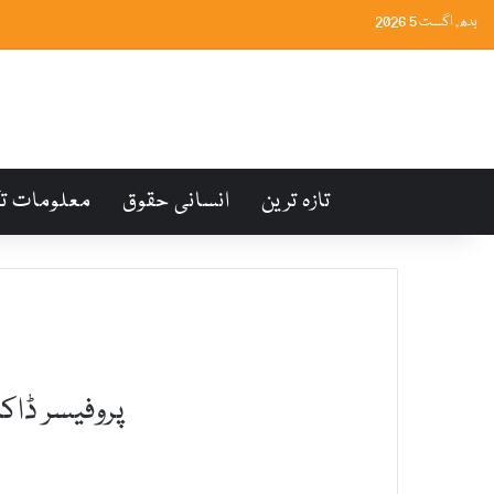
بدھ, اگست 5 2026
تازہ ترین
انسانی حقوق
معلومات ت
پروفیسر ڈاک