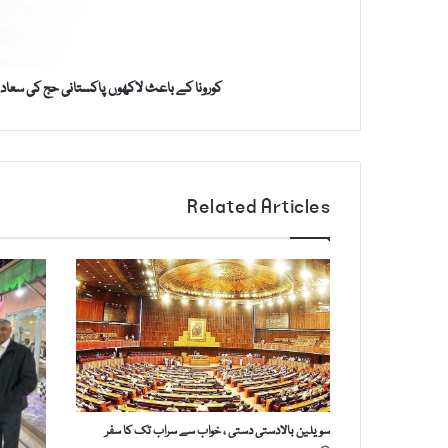
ب
r
ا
e
ع
s
ث
s
کورونا کے باعث لاکھوں پاکستانی حج کی سع
ل
ا
ک
ھ
و
Related Articles
ں
پ
ا
ک
س
ت
ا
ن
ی
ح
ج
سویلین بالادستی دستی ، خواب سے سراب تک کا سفر
ک