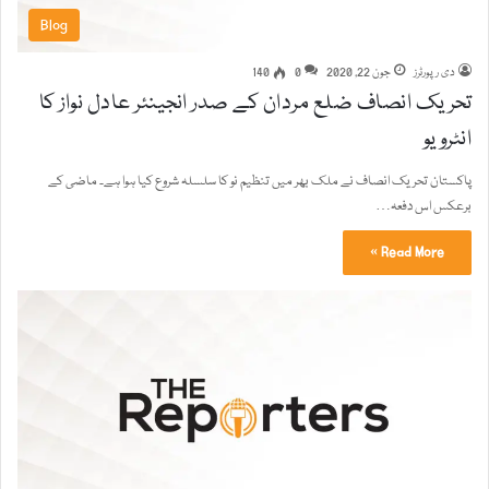
Blog
دی رپورٹرز
جون 22, 2020
0
140
تحریک انصاف ضلع مردان کے صدر انجینئر عادل نواز کا
انٹرویو
پاکستان تحریک انصاف نے ملک بھر میں تنظیم نو کا سلسلہ شروع کیا ہوا ہے۔ ماضی کے
برعکس اس دفعہ…
Read More »