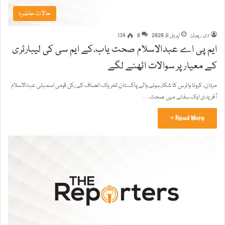
حالات حاضرہ
دی رپورٹرز
اپریل 6, 2020
0
134
ایم پی اے عبدالاسلام صحت یاب،کے ایم سی کی لیبارٹری
کے معیار پر سوالات اٹھنے لگے
مردان، کرونا وائرس کا شکار ہونے والے پاکستان تحریک انصاف کے رکن قومی اسمبلی عبدالاسلام
آفریدی ایک ہفتے میں صحت…
Read More »