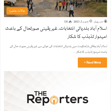
حالات حاضرہ
دی رپورٹرز
جنوری 3, 2023
136
اسلام آباد بلدیاتی انتخابات، غیریقینی صورتحال کے باعث
امیدوار تذبذب کا شکار
اسلام آباد: وفاقی دارلحکومت میں بلدیاتی انتخابات کے حوالے سے غیر یقینی صورت حال کے
باعث امیدوار تذبذب کا شکار…
Read More »