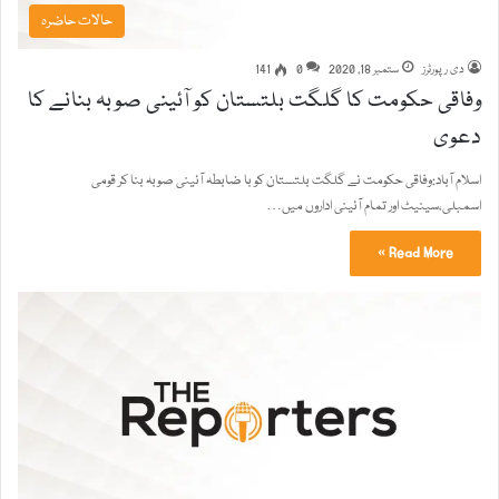
حالات حاضرہ
دی رپورٹرز
ستمبر 18, 2020
0
141
وفاقی حکومت کا گلگت بلتستان کو آئینی صوبہ بنانے کا
دعوی
اسلام آباد:وفاقی حکومت نے گلگت بلتستان کو با ضابطہ آئینی صوبہ بنا کر قومی
اسمبلی،سینیٹ اور تمام آئینی اداروں میں…
Read More »