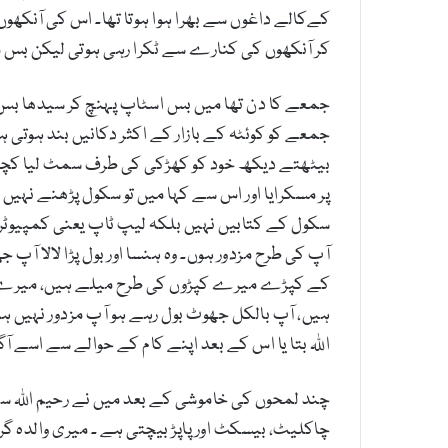
کےکالے داغوں سے بھرا ہوا ہوتا تھا۔ اس کی آنکھوں
کر آنکھوں کی کنارے سے ٹکرا رہی ہوتی لیکن بس م
جمعے کا دن تھا میں بس اسٹاپ پہنچ کر سیدھا بس م
جمعے کو کوئٹہ کے بازار کے اکثر دکانیں بند ہوت
بیٹھتے دیکھ خود کو کھڑکی کی طرف سمٹ لیا کچھ 
پر مسکرایا اور اس سے کہا میں تو سکول پڑھنے نہیں جا
سکول کے کتابیں نہیں بلکہ لیپ ٹاپ یعنی کمپیوٹر ہی
آپ کی طرح مزدور ہوں۔ وہ ہنسا اور بول پڑا لالا 
کے کپڑے میرے کپڑوں کی طرح میلے ہیں، میرے ساتھ
ہیں، آپ بالکل جھوٹ بول رہے ہو آپ مزدور نہیں ہو سچ
اللہ بتا یا اس کے بعد اپنے کام کے حوالے سے اسے آگا
چند لمحوں کی خاموشی کے بعد میں نے رحیم اللہ س
چاکلیٹ، بیسکٹ اور پاپڑ بیچتی ہے ۔ میری والدہ گ