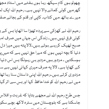
چھوٹو ہوں کام سیکھ رہا ہوں ہفتے میں استاد مجھے پ
گھر میں کوئی کمانے والا نہیں ہے۔ رحیم اللہ ایک 
میرے ہاتھ میں کتاب، کاپی اور قلم کے بجائے صفائی
رحیم اللہ نے کھڑکی سے پردہ تھوڑا سا اٹھایا بس کے 
کوئی فرق نہیں ہیں۔ زندگی اس جہاں میں صرف ام
صبح ٹھیک کررہے ہوتے ہیں۔لالا پتہ ہیں میرا دل 
دنیا کا بچہ نہیں ہوں کہ میرا حق نہیں ہے کہ م
ہوسکتیں ۔ مزدور ہوں مزدور ہی رہونگا بس اس دنیا 
کے کھایا ہے۔ لالا یہ صرف میری کہانی نہیں ہے سی
مزدوری کرتے ہیں۔رحیم اللہ اپنی داستان سنا رہا تھا 
میں نے رحیم اللہ کو خداحافظ کہا اور بس سے اتر گیا
جس طرح رحیم اللہ نے مجھے بتایا کہ غربت و افلاس
جاسکتا ہے کہ بلوچستان میں سترہ لاکھ بچے سکولوں س