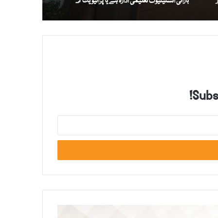
بارانی انسٹیٹیوٹ تعلیمی ادارہ ہے یا پرائیویٹ کمپنی؟
Subsc