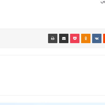
ں.
Print
Share via Email
Pocket
Odnoklassniki
VKontakte
Reddit