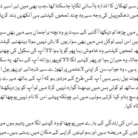
 سے تھکان کا اندازہ باآسانی لگایا جاسکتا تھا۔جب بھی میں نے اسے 
یں دھکم پیل کی وجہ سے وہ چند لمحوں کیلئے ہی آنکھیں بند کرپات
یں چڑھا تو دیکھا آگئے کے سیٹ پر وہ بچہ براجمان ہے میں بھی سیدھ
ی ہیں اس لیے لوکل بس میں بھی سواریوں کا رش نہیں ہوتا بیٹھنے ک
لمحوں کیلئے وہ خاموش رہا پھر گویا ہوا لالا آپ کی سکول کی چھ
تا۔ وہ حیران ہوا اور پھر کہنے لگا لالا تو پھر روزانہ آپ کے ساتھ یہ
ں ۔ وہ جواب سن کر اپنی لاعلمی پر تھوڑے سے شرمائے اور پھر بول اٹھ
آپ جھوٹ بول رہے ہیں آپ کس طرح کے مزدور ہو کہ آپ کے ہاتھ میرے 
 تو کوئی بس میں بیٹھنا گوارہ نہیں کرتا میں تو آپ کو روز دیکھ
 بتاو کیا کرتے ہوئے۔ میں نے چونکہ پہلے اس کا نام نہیں پوچھا تھا ت
ہ کیا.
ے اس کی زندگی کے بارے میں پوچھا تو وہ کہنے لگا میں یتیم ہوں م
ردوں کی مریضہ ہیں اور ہم تینوں کرایے کے مکان میں رہتے ہیں۔ می