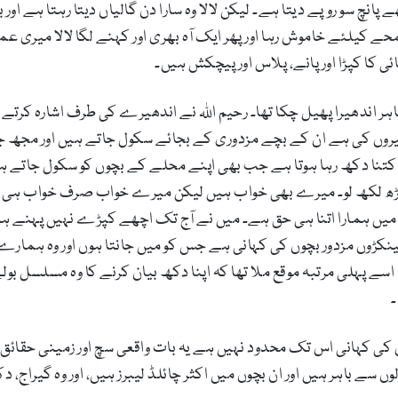
انچ سو روپے دیتا ہے۔ لیکن لالا وہ سارا دن گالیاں دیتا رہتا ہے اور
لمحے کیلئے خاموش رہا اور پھر ایک آہ بھری اور کہنے لگا لالا میری
 کا کپڑا اور پانے، پلاس اور پیچکش ہیں۔
باہر اندھیرا پھیل چکا تھا۔ رحیم اللہ نے اندھیرے کی طرف اشارہ کرتے 
یروں کی ہے ان کے بچے مزدوری کے بجائے سکول جاتے ہیں اور مجھ 
کتنا دکھ رہا ہوتا ہے جب بھی اپنے محلے کے بچوں کو سکول جاتے ہو
یں پڑھ لکھ لو۔ میرے بھی خواب ہیں لیکن میرے خواب صرف خواب ہی
میں ہمارا اتنا ہی حق ہے۔ میں نے آج تک اچھے کپڑے نہیں پہنے ہیں او
نکڑوں مزدور بچوں کی کہانی ہے جس کو میں جانتا ہوں اور وہ ہمارے
اسے پہلی مرتبہ موقع ملا تھا کہ اپنا دکھ بیان کرنے کا وہ مسلسل بولے
۔
 کی کہانی اس تک محدود نہیں ہے یہ بات واقعی سچ اور زمینی حقائق 
ے باہر ہیں اور ان بچوں میں اکثر چائلڈ لیبرز ہیں، اور وہ گیراج، دک