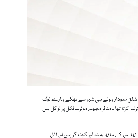
پر شفق نمودار ہوتے ہی شہر سے تھکے ہارے لوگ
ا کرتا تھا ۔ مدثر مجھے موٹرسائکل پر لوکل بس
ھا اس کے ہاتھ،منہ اور کوٹ گریس اور آئل