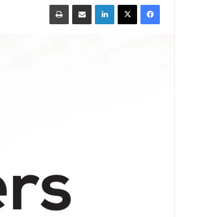
Print
Share via Email
LinkedIn
X
Facebook