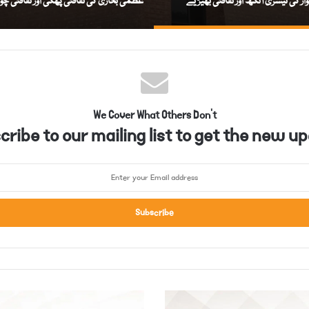
واز کی تیسری آنکھ اور ثقافتی بھیڑیے
عظمیٰ بخاری کی ثقافتی پھکی اور ثقافتی چور
We Cover What Others Don't
ribe to our mailing list to get the new up
ن