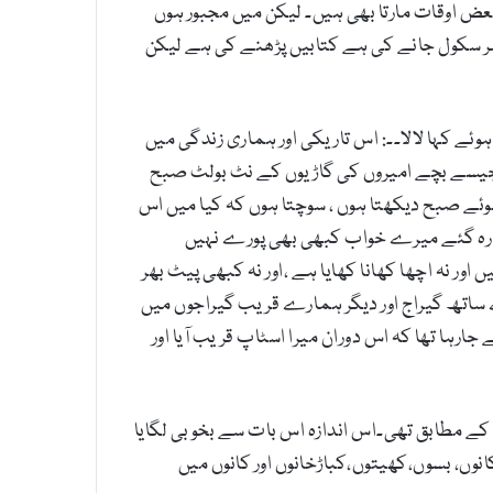
 بعض اوقات مارتا بھی ہیں۔ لیکن میں مجبور ہوں
 عمر سکول جانے کی ہے کتابیں پڑھنے کی ہے لیکن
ہوئے کہا لالا۔۔: اس تاریکی اور ہماری زندگی میں
جیسے بچے امیروں کی گاڑیوں کے نٹ بولٹ صبح
ئے صبح دیکھتا ہوں ، سوچتا ہوں کہ کیا میں اس
 رہ گئے میرے خواب کبھی بھی پورے نہیں
ر نہ اچھا کھانا کھایا ہے ،اور نہ کبھی پیٹ بھر
 ساتھ گیراج اور دیگر ہمارے قریب گیراجوں میں
 جارہا تھا کہ اس دوران میرا اسٹاپ قریب آیا اور
کے مطابق تھی۔اس اندازہ اس بات سے بخوبی لگایا
انوں، بسوں،کھیتوں،کباڑخانوں اور کانوں میں