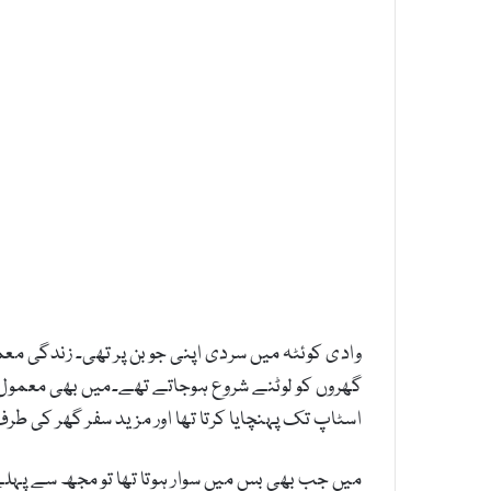
وادی کوئٹہ میں سردی اپنی جوبن پر تھی۔ زندگی م
گھروں کو لوٹنے شروع ہوجاتے تھے۔میں بھی معمول ک
اسٹاپ تک پہنچایا کرتا تھا اور مزید سفر گھر کی طرف
میں جب بھی بس میں سوار ہوتا تھا تو مجھ سے پہل