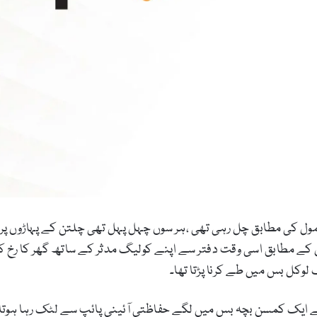
عمول کی مطابق چل رہی تھی ،ہر سوں چہل پہل تھی چلتن کے پہاڑوں 
ے مطابق اسی وقت دفتر سے اپنے کولیگ مدثر کے ساتھ گھر کا رخ کرلی
 لوکل بس میں طے کرنا پڑتا تھا۔
ے ایک کمسن بچہ بس میں لگے حفاظتی آئینی پائپ سے لٹک رہا ہوتا ت