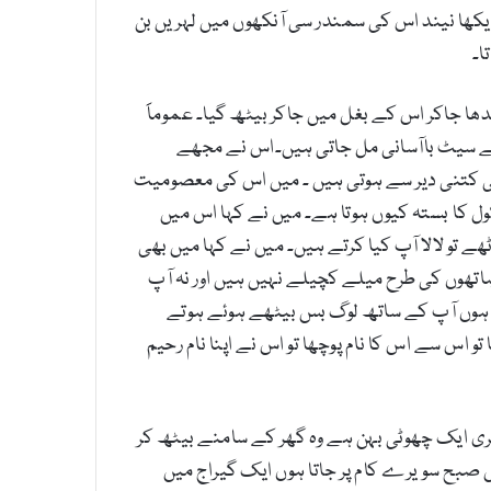
دیکھا نیند اس کی سمندر سی آنکھوں میں لہریں بن
ا۔
ا جاکر اس کے بغل میں جاکر بیٹھ گیا۔ عموماََ
یلئے سیٹ باآسانی مل جاتی ہیں۔اس نے مجھے
ٹی کتنی دیر سے ہوتی ہیں ۔ میں اس کی معصومیت
 سکول کا بستہ کیوں ہوتا ہے۔ میں نے کہا اس میں
ے تو لالا آپ کیا کرتے ہیں۔ میں نے کہا میں بھی
ہاتھوں کی طرح میلے کچیلے نہیں ہیں اور نہ آپ
تا ہوں آپ کے ساتھ لوگ بس بیٹھے ہوئے ہوتے
و اس سے اس کا نام پوچھا تو اس نے اپنا نام رحیم
یری ایک چھوٹی بہن ہے وہ گھر کے سامنے بیٹھ کر
ں صبح سویرے کام پر جاتا ہوں ایک گیراج میں