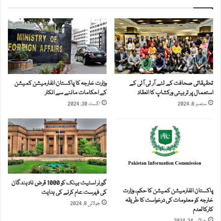
م
ک
و
ا
ن
ح
گ
و
ک
ا
و
ق
ا
ع
ی
تحقیقاتی صحافت کے لئے آر ٹی آئی کے
وزارت خارجہ کا پاکستان انفارمیشن کمیشن
ہ
ف
استعمال پر تربیتی ورکشاپ کا انعقاد
کے احکامات ماننے سے انکار
ہ
آ
ستمبر 8, 2024
اگست 30, 2024
ی
ئ
ن
ی
ہ
آ
ی
ر
ں
ز
ہ
و
و
ی
ت
گورنر اسٹیٹ بینک کو 1000 قرض نادہندگان
ب
پاکستان انفارمیشن کمیشن کا حکم، وزارت
کی فہرست عام کرنے کی ہدایت
ا
س
خارجہ کو معلومات کی درخواست کا طریقہ
جولائی 8, 2024
،
ا
کارکالعدم‎
ع
ئ