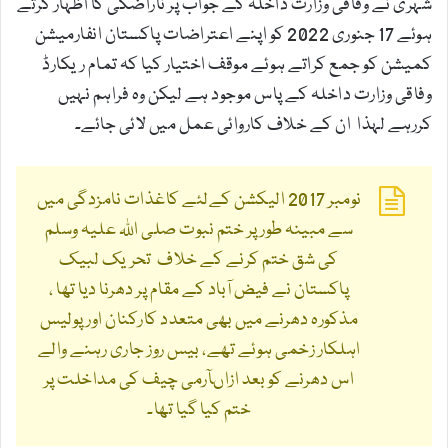
شہری نے وفاقی وزارت داخلہ کے جواب پر ناراضگی کا اظہار کرتے
ہوئے 17 جنوری 2022 کو اپنے اعتراضات پاکستان انفارمیشن
کمیشن کو جمع کراتے ہوئے موقف اختیار کیا کہ تمام ریکارڈ
وفاقی وزارت داخلہ کے پاس موجود ہے لیکن وہ فراہم نہیں
کررہے لہذا ان کے خلاف کاروائی عمل میں لائی جائے۔
نومبر 2017 الیکشن کےلئے کاغذات نامزدگی میں
سے مبینہ طور پر ختم نبوت صلی اللہ علیہ وسلم
کی شق ختم کرنے کے خلاف تحریک لبیک
پاکستان نے فیض آباد کے مقام پر دھرنا دیا تھا ،
مذکورہ دھرنے میں بھی متعدد کارکنان اور پولیس
اہلکار زخمی ہوئے تھے، بیس روز جاری رہنے والے
اس دھرنے کو بعد ازاںآرمی چیف کی مداخلت پر
ختم کیا گیا تھا۔