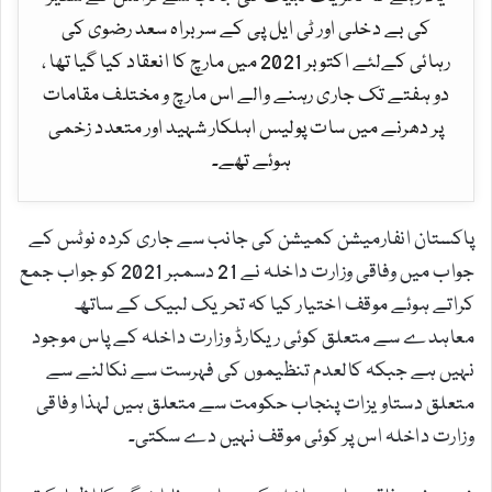
کی بے دخلی اور ٹی ایل پی کے سربراہ سعد رضوی کی
رہائی کےلئے اکتوبر 2021 میں مارچ کا انعقاد کیا گیا تھا ،
دو ہفتے تک جاری رہنے والے اس مارچ و مختلف مقامات
پر دھرنے میں سات پولیس اہلکار شہید اور متعدد زخمی
ہوئے تھے۔
پاکستان انفارمیشن کمیشن کی جانب سے جاری کردہ نوٹس کے
جواب میں وفاقی وزارت داخلہ نے 21 دسمبر 2021 کو جواب جمع
کراتے ہوئے موقف اختیار کیا کہ تحریک لبیک کے ساتھ
معاہدے سے متعلق کوئی ریکارڈ وزارت داخلہ کے پاس موجود
نہیں ہے جبکہ کالعدم تنظیموں کی فہرست سے نکالنے سے
متعلق دستاویزات پنجاب حکومت سے متعلق ہیں لہذا وفاقی
وزارت داخلہ اس پر کوئی موقف نہیں دے سکتی۔