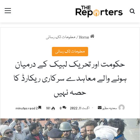
nu
Search for
Home
/
معلومات تک رسائی
معلومات تک رسائی
حکومت اور تحریک لبیک کے درمیان
ہونے والے معاہدے سرکاری ریکارڈ کا
حصہ نہیں
سعدیہ مظہر
S
اگست 11, 2022
0
181
2 minutes read
e
n
d
a