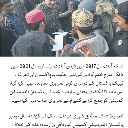
n
e
m
a
i
l
اسلام آباد:سال2017 میں فیض آباد دھرنے اور سال 2021 میں
لانگ مارچ ختم کرانے کےلئے حکومت پاکستان اور تحریک
لبیک پاکستان کے درمیان کوئی تحریری معاہدہ نہیں کیا گیا،
اس بات کا انکشاف وفاقی وزارت داخلہ نے پاکستان انفارمیشن
کمیشن کو جمع کرائے گئے اپنے تحریری جواب میں کیا ہے۔
تفصیلات کے مطابق شہری عبداللہ ملک نے گزشتہ سال نومبر
پاکستان انفارمیشن کمیشن کو وفاقی وزارت داخلہ کے خلاف