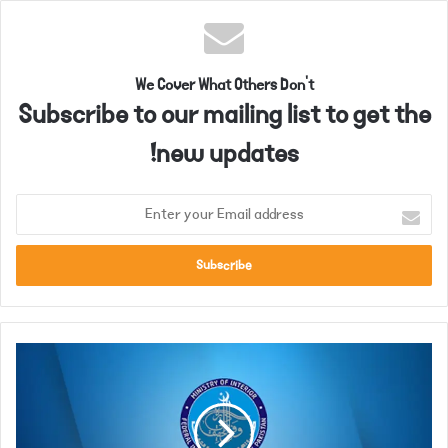
We Cover What Others Don't
Subscribe to our mailing list to get the
new updates!
E
n
t
e
r
y
o
ا
u
ن
r
ف
E
ا
m
ر
a