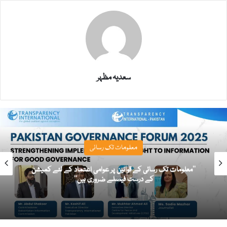
سعدیہ مظہر
معلومات تک رسائی
’’معلومات تک رسائی کے قوانین پر عوامی اعتماد کے لئے کمیشن
کے درست فیصلے ضروری ہیں‘‘