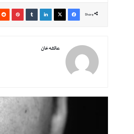
Pinterest
Tumblr
LinkedIn
X
Facebook
Share
عائشہ خان