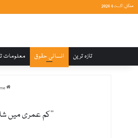
منگل, اگست 4 2026
تازہ ترین
انسانی حقوق
معلومات ت
Home
’’کم عمری میں شادی