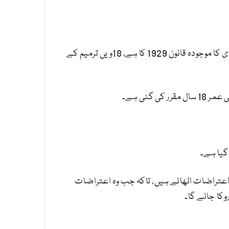
عرفان حسین بابک کا کہنا ہے کہ پاکستان میں نابالغوں کے لیے قوانین موجود ہیں لیکن بدقسمتی سے پاکستان میں شادی کا موجودہ قانون 1929 کا ہے، 18ویں ترمیم کے
گئی ہے۔
اعتراضات اٹھائے ہیں، تاکہ جب وہ اعتراضات
وکا جائے گا۔