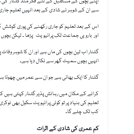
اپنے بچوں کے مستقبل کے لئے فکر مند گلنار کی 
سے ان کے شوہر نے شادی کے بعد انہیں تعلیم جاری 
اس کے بعد تعلیم کو جاری رکھنے کی پوری کوشش کی
اور بارویں جماعت تک پرائیویٹ پڑھا ۔ لیکن بچوں 
گلنار اب تین بچوں کی ماں ہے اور ان کا شوہر وفات
انہیں بچوں سمیت گھر سے نکال دیا ہے۔
گلنار کا ایک بھائی ہے جو ان سے عمر میں چھوٹا ہ
کرائے کے مکان میں رہائش پذیر گلنار کہتی ہیں ک
تعلیم کی بنیاد پر تو کوئی پرائیویٹ سکول بھی نوکر
کب تک چلے گا۔
کم عمری کی شادی کے اثرات