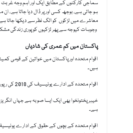
سماجی کارکنوں کے مطابق ایک اور اہم وجہ غربت ہ
ہو جاتی ہے، بوجھ کسی اور پر ڈال دیا جاتا ہے، ان
معاشرے میں لڑکوں کو الگ نظر سے دیکھا جاتا ہے اور
وجوہات کیوجہ سے پھر لڑکیوں کو پوری زندگی مشکلات
پاکستان میں کم عمری کی شادیاں
ہیں۔
اقوام متحدہ کے ادارے یونیسیف کی 2018 کی رپورٹ کے مطابق پاکستان میں 18 فیصد کم عمر لڑکیوں کی شادی کم عمری میں کر دی جاتی ہے۔
ہے۔