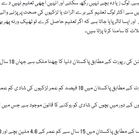
ے، لوگ زیادہ بچے نہیں رکھ سکتے اور انہیں اچھی تعلیم نہیں دے 
 میں سے اکثر لوگ تعلیم کے برے اثرات یا لڑکیوں کی صحت پر پڑنے و
 ایسا تاثر پایا جاتا ہے کہ اگر تعلیم حاصل کرے تو ٹھیک ورنہ پھر ب
 کا سامنا کرنا پڑتا ہیں۔
اقوام متحدہ ا