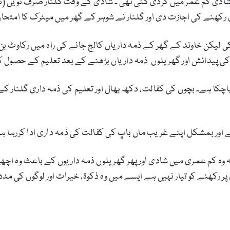
شادی کم عمر میں کردی گئی تھی ۔ شادی کے وقت گلنار صرف نویں (
رکھنے کی اجازت دی اور گلنار نے شوہر کے گھر میں میٹرک کا امتحان
 لیکن خاوند کے گھر کے ذمہ داریاں کالج جانے کی راہ میں رکاوٹ ب
کی پیدائش اور گھریلوں ذمہ داریاں بڑھنے کے بعد تعلیم کے حصول کا 
 پاچکا ہے۔ بچوں کی کفالت، دکھ بھال اور تعلیم کی ذمہ داری گلنار ک
ے اور بمشکل اپنے غریب ماں باپ کی کفالت کی ذمہ داری ادا کررہا ہ
ہ وہ کم عمری میں شادی اور پھر گھریلوں ذمہ داریوں کے باعث وہ ا
ی پر رکھنے کو تیار نہیں ہے ایسے میں وہ ذکوۃ، خیرات اور لوگوں کی م