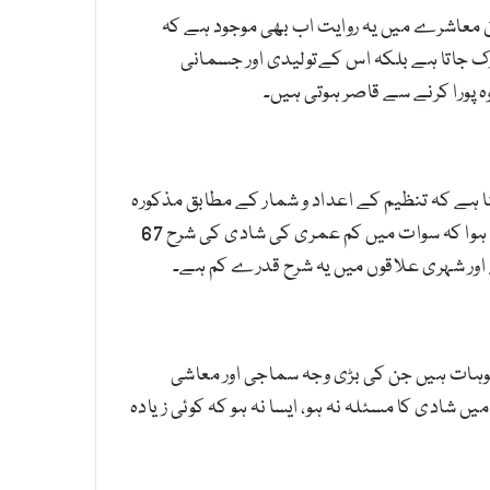
ن معاشرے میں یہ روایت اب بھی موجود ہے کہ
رک جاتا ہے بلکہ اس کےتولیدی اور جسمانی
 پورا کرنے سے قاصر ہوتی ہیں۔
 ہے کہ تنظیم کے اعداد و شمار کے مطابق مذکورہ
تنظیم نے 2018 میں سوات میں کم عمری کی شادی کی شرح کا تعین کرنے کے لیے 2000 خاندانوں کا سروے کیا تو معلوم ہوا کہ سوات میں کم عمری کی شادی کی شرح 67
اور شہری علاقوں میں یہ شرح قدرے کم ہے۔
جوہات ہیں جن کی بڑی وجہ سماجی اور معاشی
ں شادی کا مسئلہ نہ ہو، ایسا نہ ہو کہ کوئی زیادہ