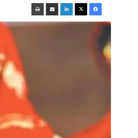
Print
Share via Email
LinkedIn
X
Facebook