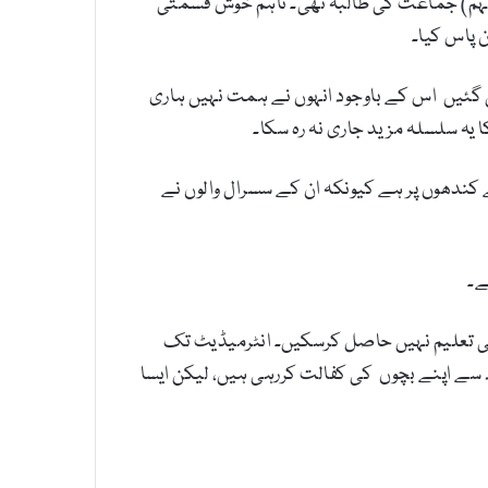
نہم) جماعت کی طالبہ تھی۔ تاہم خوش قسمتی
 پاس کیا۔
ن گئیں اس کے باوجود انہوں نے ہمت نہیں ہاری
یہ سلسلہ مزید جاری نہ رہ سکا۔
ے کندھوں پر ہے کیونکہ ان کے سسرال والوں نے
ے۔
چھی تعلیم نہیں حاصل کرسکیں۔ انٹرمیڈیٹ تک
دد سے اپنے بچوں کی کفالت کررہی ہیں، لیکن ایسا