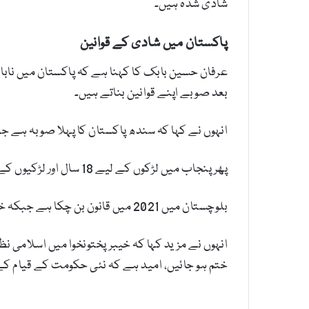
شادی شدہ ہیں۔
پاکستان میں شادی کے قوانین
بعد صوبے اپنے قوانین بناتے ہیں۔
انہوں نے کہا کہ سندھ پاکستان کا پہلا صوبہ ہے جہاں نابالغوں
پھر پنجاب میں لڑکوں کے لیے 18 سال اور لڑکیوں کے لیے 16 سال لیکن وہاں سزا کو مزید سخت کر دیا گیا ہے۔
بلوچستان میں 2021 میں قانون بن چکا ہے جبکہ خیبرپختونخوا میں ابھی تک کوئی قانون نہیں بن سکا، صرف مسودہ بنایا گیا ہے۔
انہوں نے مزید کہا کہ خیبرپختونخوا میں اسلامی 
ختم ہو جائیں، امید ہے کہ نئی حکومت کے قیام کے 