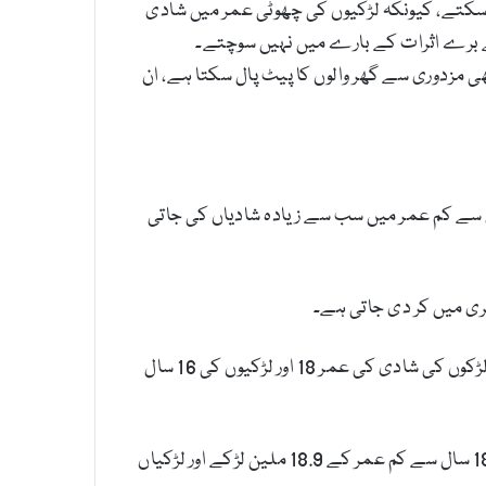
سکتے، کیونکہ لڑکیوں کی چھوٹی عمر میں شادی
الے برے اثرات کے بارے میں نہیں سوچتے۔
ھی مزدوری سے گھر والوں کا پیٹ پال سکتا ہے، ان
ور پاکستان میں خواتین کے قومی کمیشن کی رپورٹ کے مطابق پاکستان دنیا کا چھٹا ملک ہے جہاں 18 سال سے کم عمر میں سب سے زیادہ شادیاں کی جاتی
خیبرپختونخوا بھی ایک ایسا صوبہ ہے جہاں انگریزوں کے دور میں بچوں کی شادی کو روکنے کا قانون موجود ہے جس میں لڑکوں کی شادی کی عمر 18 اور لڑکیوں کی 16 سال
اقوام متحدہ کے بچوں کے حقوق کے ادارے یونیسیف کے مطابق پاکستان میں 15 سال سے کم عمر کے 4.6 ملین بچے اور 18 سال سے کم عمر کے 18.9 ملین لڑکے اور لڑکیاں