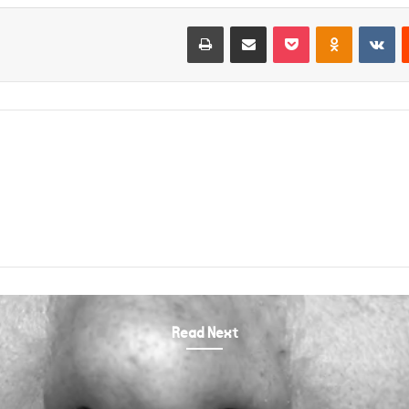
Print
Share via Email
Pocket
Odnoklassniki
VKontakte
Reddit
Read Next