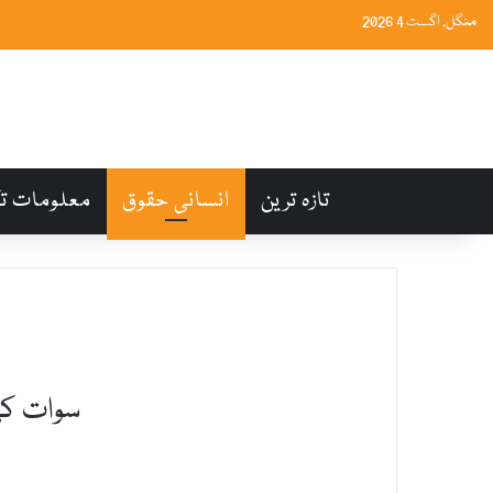
منگل, اگست 4 2026
تازہ ترین
انسانی حقوق
معلومات ت
سوات کی 