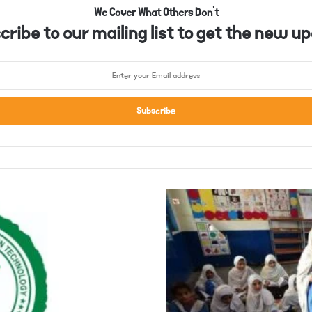
We Cover What Others Don't
ribe to our mailing list to get the new up
ب
ا
ر
ا
ن
ی
ا
ن