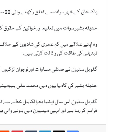
پاکستان کے شہر سوات سے تعلق رکھنے والی 22 سالہ حدیقہ بشیر نے گلوبل سٹیزن یوتھ لیڈر ایوارڈ جیت لیا ہے جو پاکستان کے لیے ایک تاریخی کامیابی ہے۔
حدیقہ بشیر سوات میں تعلیم اور خواتین کے حقوق کو 
وہ اپنے علاقے میں کم عمری کی شادیوں کے خلاف ف
تبدیلی کی طاقت کی وکالت کرتی ہیں۔
گلوبل سٹیزن نے صنفی مساوات اور نوجوان لڑکیوں 
حدیقہ بشیر کی کامیابیوں میں محمد علی ہیومینیٹیری
فراہم کر رہا ہے اور انہیں میلبورن میں ہونے والی 
Pinterest
Tumblr
LinkedIn
X
Facebook