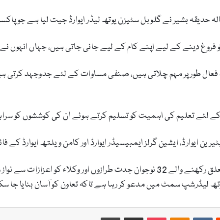
فروغ دینے کے لیے اپنے کام کے لیے جانی جاتی ہیں، جہاں انہوں نے ‘گر
عال طور پر مہم چلاتی ہیں، صنفی مساوات کے لئے جدوجہد کرتی ہیں 
کے لئے تعلیم کی اہمیت کو تسلیم کرتے ہوئے ان کی کوششوں کو سراہ
ن ایوارڈ، ایشین گرلز ایمبیسیڈر ایوارڈ اور کامن ویلتھ ایوارڈ کے ف
گلوبل سٹیزن اس سال ایشیا بحرالکاہل خطے سے تعلق رکھنے والے 32 نوجوان جدت طراز
یوتھ لیڈرشپ سمٹ میں مدعو کر رہا ہے تاکہ تعاون کو آسان بنایا جا س
Print
Share via Email
Pocket
Odnoklassniki
VKontakte
Reddit