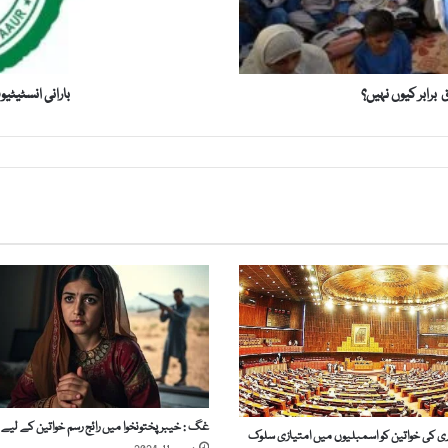
س
ٹ
ی
ٹ
برابر کیوں نہیں؟
بارانی انسٹیٹی
ی
و
ٹ
ت
ع
ل
ی
م
ی
ا
د
ا
ر
ہ
ہ
غگ : خیبرپختونخوا میں رائج رسم خواتین کے لیے زہ
ے
دری کی خواتین کو اسمبلیوں میں امتیازی سلوک