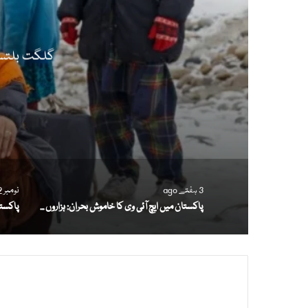
گلگت بلتستا
3 ہفتے ago
نومبر 2, 2025
پاکستان میں ایچ آئی وی کا خاموش بحران: ہزاروں مریض، لاکھوں لاپتہ کیسز اور نظامِ صحت کے بڑے سوالات