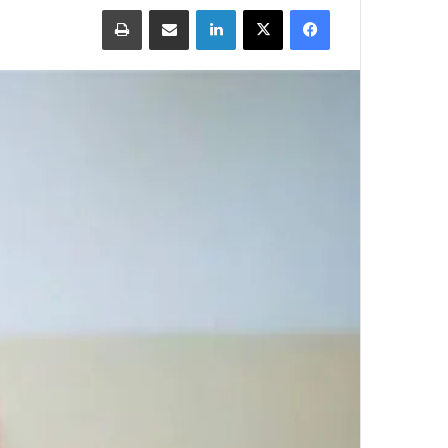
Print
Share via Email
LinkedIn
X
Facebook