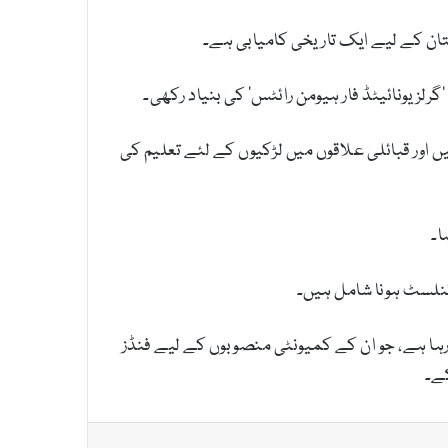
لز یونائیٹڈ فار ہیومن رائٹس’ کی بنیاد رکھی۔
اور قبائلی علاقوں میں لڑکیوں کے لئے تعلیم کی
ا۔
ائنلسٹ ہونا شامل ہیں۔
وں اور وکلاء کو اعزازات سے نواز رہا ہے، جو ان کے کمیونٹی منصوبوں کے لیے فنڈز
کے۔