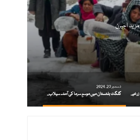
مزید اجیرن
دسمبر 23, 2024
مسیحی برادری کا زریعہِ معاش خطرے میں: زرخیز زمینوں پر موسمیاتی تبدیلیوں کے اثرات
گلگت بلتستان میں موسمِ سرما کی آمد۔ سیلاب سے متاثرہ خواتین کی زندگی مزید اجیرن