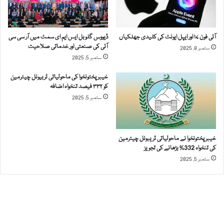
ے
ت
ک
م
ا
ی
ح
آئی فون ۱۷ اور ایپل ایونٹ کی کلیدی جھلکیاں
ڈیووس گلوبل ایس ایم ای سمٹ میں آر سی سی
ں
ک
آئی کی صنعتی اور خدماتی صلاحیت
ستمبر 8, 2025
ش
م
ستمبر 5, 2025
ک
ا
خیبرپختونخوا کی ماحولیاتی ٹربیونل چیئرمین
ی
کو ۳۳۲ فیصد تنخواہ اضافہ
ت
ستمبر 5, 2025
ک
ی
س
ے
خیبرپختونخوا نے ماحولیاتی ٹریبونل چیئرمین
کی تنخواہ 332% بڑھانے کی تجویز
د
ستمبر 5, 2025
ر
ج
ک
ر
ا
س