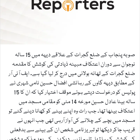
e
m
a
i
l
صوبہ پنجاب کے ضلع گجرات کے علاقے دیہہ میں 15 سالہ
نوجوان سے دوران اعتکاف مبینہ ذیادتی کی کوشش کا مقدمہ
ضلع گجرات کے تھانہ بولانی میں درج کر لیا گیا ہے۔ ایف آئی آر
کے مطابق دیہہ گاوں کے رہائشی افضال حسین نامی شہری نے
پولیس کو درخواست دیتے ہوئے موقف اختیار کیا کہ ان کا 15
سالہ بیٹا عادل حسین مورخہ 14 مئی کو مقامی مسجد میں
اعتکاف بیٹھا تھا۔ جب رات وہ اپنے بیٹے کو کھانا دینے گئے تو
مسجد میں بچے کے چلانے کی آواز آرہی تھی جب انہوں نے
قریب جاکر دیکھا تو تبریز نامی شخص ان کے بیٹے سے بدفعلی
کی کوشش کررہا تھا۔ تاہم انہیں دیکھنے کے بعد مذکورہ شخص