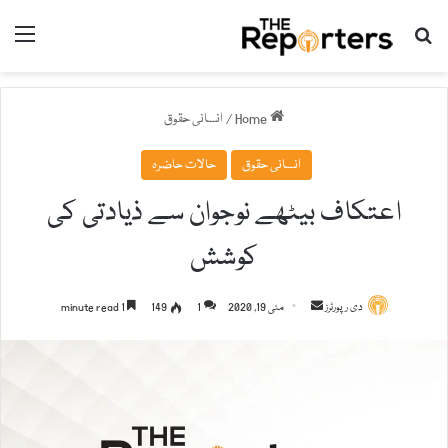
nu
Search for
Home
/
انسانی حقوق
انسانی حقوق
حالات حاضرہ
اعتکاف بیٹھے نوجوان سے ذیادتی کی
کوشش
دی رپورٹرز
S
مئی 19, 2020
1
149
1 minute read
e
n
d
a
n