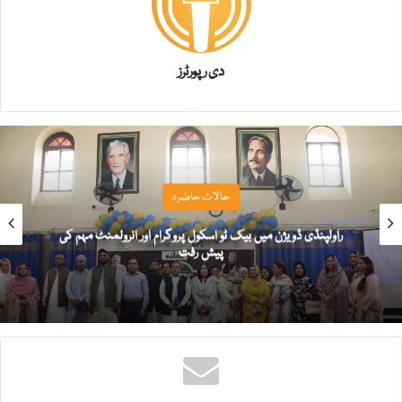
دی رپورٹرز
حالات حاضرہ
راولپنڈی ڈویژن میں بیک ٹو اسکول پروگرام اور انرولمنٹ مہم کی
پیش رفت