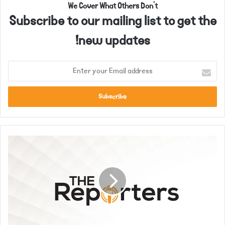
We Cover What Others Don't
Subscribe to our mailing list to get the
new updates!
E
n
t
e
r
y
o
س
u
پ
r
ر
E
ی
m
م
a
ک
i
و
l
ر
a