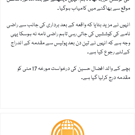
موقع سے بھاگنے میں کامیاب ہوگیا۔
انہوں نے مزید بتایا کہ واقعہ کے بعد برداری کی جانب سے راضی
نامے کی کوششیں کی جاتی رہی تاہم راضی نامہ نہ ہوسکا یہی
وجہ ہے کہ انہوں نے تین دن بعد پولیس سے مقدمہ کے اندراج
کےلئے رجوع کیا ہے۔
بچے کے والد افضال حسین کی درخواست مورخہ 17 مئی کو
مقدمہ درج کرلیا گیا ہے۔