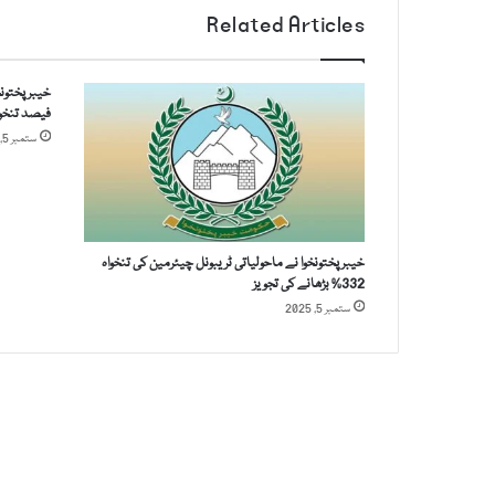
Related Articles
ل
ک
ر
د
فیصد تنخوا
ی
ستمبر 5, 2025
ا
گ
ی
ا
خیبرپختونخوا نے ماحولیاتی ٹریبونل چیئرمین کی تنخواہ
332% بڑھانے کی تجویز
ستمبر 5, 2025