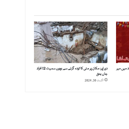
د میں میر
دیر اپر: مکان پر مٹی کا تودہ گرنے سے بچوں سمیت 12 افراد
جاں بحق
اگست 30, 2024