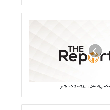
حکومتی اقدامات براۓ انسداد کرونا وائرس