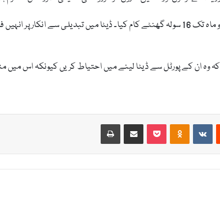
ان کا کہنا تھا کہ اس کیلئے انہوں نے بلا معاوضہ دو ماہ تک 16 سولہ گھنٹے کام کیا۔ ڈیٹا
 کہ وہ ان کے پورٹل سے ڈیٹا لینے میں احتیاط کریں کیونکہ اس میں مت
Print
Share via Email
Pocket
Odnoklassniki
VKontakte
Reddit