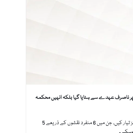
ار پر ناصرف عہدے سے ہٹایا گیا بلکہ انہیں محکمہ
ریبیکا جونز نے امریکی نیوز نیٹ ورک کو کی گئی ای میل میں بتایا کہ انہوں نے اکیلے دو زبانوں میں الگ الگ ایپلی کیشنز تیار کیں، جن میں 6 منفرد نقشوں کے ذریعے 5
ہوسکے۔