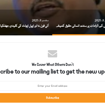
2
ستمبر 8, 2025
ہراسانی کے الزامات پر سندھ انسانی حقوق کمیشن کا چیئرمین برطرف
آئی فون ۱۷ اور ایپل ایونٹ کی کلیدی جھلکیاں
We Cover What Others Don't
ribe to our mailing list to get the new up