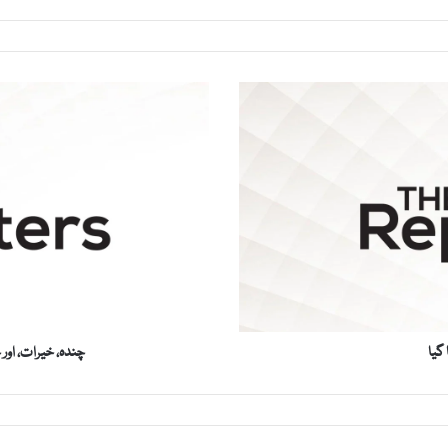
چ
ن
د
ہ
،
خ
ی
ر
ا
ت
،
ا
گیا
چندہ، خیرات، اور 
و
ر
ح
ک
و