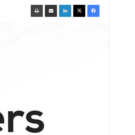
Print
Share via Email
LinkedIn
X
Facebook