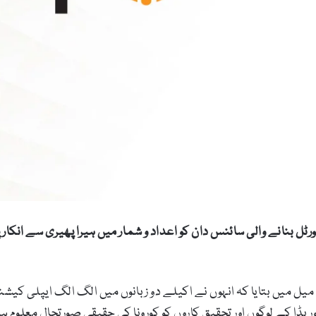
ورٹل بنانے والی سائنس دان کو اعداد و شمار میں ہیرا پھیری سے انک
لوریڈا کے لوگوں اور تحقیق کاروں کو کورونا کی حقیقی صورتحال معلوم 