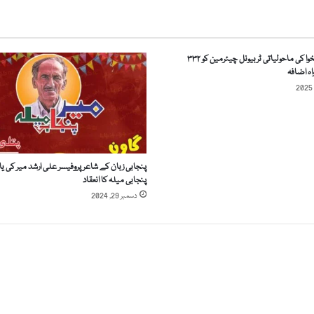
م
ت
ی
خیبرپختونخوا کی ماحولیاتی ٹربیونل چیئرمین کو ۳۳۲
ا
ہ اضافہ
ق
د
ا
م
ا
ت
پنجابی زبان کے شاعر پروفیسر علی ارشد میر کی یا
ب
پنجابی میلہ کا انعقاد
ر
دسمبر 29, 2024
ا
ۓ
ا
ن
س
د
ا
د