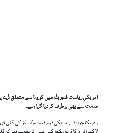
امریکی ریاست فلوریڈا میں کورونا سے متعلق ڈیٹا پ
صحت سے بھی برطرف کر دیا گیا ہے۔
لاکھ افراد کا ڈیٹا یکجا کیا، جس کا مقصد تھا کہ ف