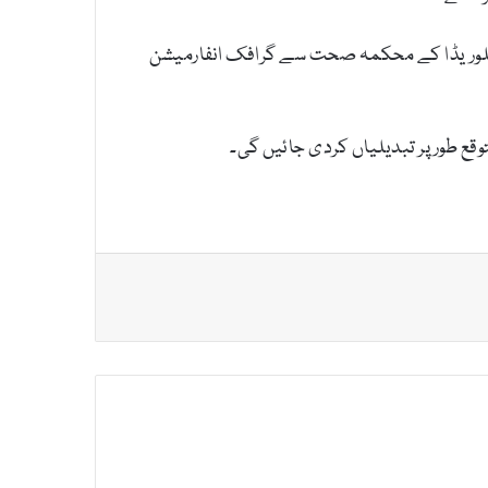
 میں تبدیلی سے انکار پر انہیں فلوریڈا کے محکمہ صحت سے گرافک انفارمیشن
وقع طور پر تبدیلیاں کردی جائیں گی۔