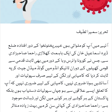
a
i
l
تحریر: سمیرا لطیف
آئیے میں آپ کو ملواتی ہوں خیبرپختونخوا کے دور افتادہ ضلع
ڈیرہ اسماعیل خان کی ایک باہمت کھلاڑی راحما صاحبزادی
سے، جس نے کورونا وائرس وبا کے دور میں بھی ثابت قدمی سے
قومی کھیلوں کے دوران تائیکو انڈو میں گولڈ میڈل جیت کر یہ
ثابت کر دیا کہ کامیابی اور لگن کے لیے صرف سہولیات اور
آسائشیں ہونا ضروری نہیں، کامیابی کے لیے ضروری نہیں کہ آپ
کا تعلق ایسے علاقوں سے ہو جہاں سہولیات دستیاب ہوں بلکہ
پاکستان کے ہر گوشے اور ہر کونے میں لگن اور ذہانت موجود
ہے- راحما صاحبزادی کی کہانی سن کر میں بہت زیادہ متاثر