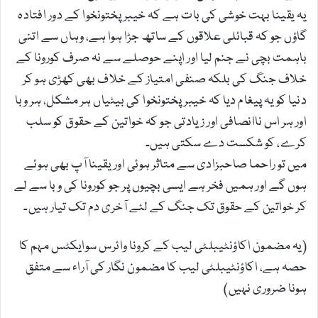
یہ یقینا بہت خوشی کی بات ہے کہ خیبر پختونخوا کے دور افتادہ
گاؤں جو کہ قبائلی علاقوں کے ساتھ جڑا ہوا ہے، وہاں سے اتنی
باہمت بچی نے جنم لیا اور اپنے حوصلے سے نہ صرف کورونا کے
خلاف جنگ کی بلکہ صنفی امتیاز کے خلاف بھی کھڑی ہو کر
دنیا کو یہ پیغام دیا کہ خیبرپختونخوا کی بیٹیاں ہر مشکل، ہر وبا
اور ہر اس ناانصافی اور زیادتی جو کہ خواتین کے حقوق کو سلب
کرے، کو شکست دے سکتی ہیں۔
میں تو راحما صاحبزادی سے متاثر ہوئی اور یقینا آپ بھی ہوئے
ہوں گے اور ہمیں فخر ہے ایسی بچیوں پر جو کورونا کی وبا سے لے
کر خواتین کے حقوق تک جنگ کے لئے آخری دم تک تیار ہیں۔
(یہ مضمون اکاؤنٹیبلٹی لیب کے کرونا وائرس سوایکٹس مہم کا
حصہ ہے، اکاؤنٹیبلٹی لیب کا مضمون نگار کی آراء سے متفق
ہونا ضروری نہیں)