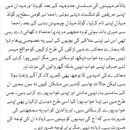
بالآخر مہینوں کی مسلسل جدوجہد کے بعد کورونا اور میدان میں
اپنے حریفوں کو شکست دیتے ہوئے راحما نے قومی سطح پر گولڈ
میڈل اپنے نام کرلیا۔ گولڈ میڈل چیمپئن بننے کے بعد راحما
سے میری بات ہوئی تو وہ مجھے مزید پراعتماد دکھائی دے رہی
تھی اس نے اپنے علاقے کی بچیوں کے لیے یہ خصوصی پیغام دیا
کہ ہمارے معاشرے میں لڑکوں کی طرح لڑکیوں کو مواقع میسر
نہیں ہوتے۔ وہ خواب دیکھ تو سکتی ہیں مگر انہیں پورا کرنے کے
لئے صرف اپنے خواب نہیں بلکہ گھر والوں کی عزت اور
معاشرےکی امیدوں کا بوجھ بھی کمر پر لاد کر آگے بڑھنا ہوتا
ہے۔لیکن حالات چاہے کتنے ہی مشکل کیوں نہ ہوں ہمیں ان
کے سامنے ہار نہیں ماننی اور اپنے خواب پورے کرنے ہیں۔ جس
طرح میں نے اپنا خواب پورا کیا اسی طرح دوسری لڑکیاں بھی اپنے
خواب پورے کر سکتی ہیں۔ اور والدین کو اب یہ سمجھنے کی
ضرورت ہے کہ آج کی بیٹیوں کو بیٹوں سے ذیادہ ان کی توجہ کی
ضرورت ہے۔ ذیادہ نہیں مگر برابر توجہ ضرور دیں۔