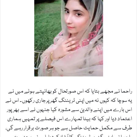
راحما نے مجھے بتایا کہ اس صورتحال کو بھانپتے ہوئے میں نے
یہ سوچا کہ کیوں نہ میں اپنی ٹریننگ گھر پرجاری رکھوں۔ اس نے
اس بارے میں اپنے والدین سے مشورہ کیا جنہوں نے اسے بھرپور
اعتماد دیا اور کہا کہ بیٹا تمہارے اس فیصلے پر تمہیں ہماری
طرف سے مکمل حمایت حاصل ہے جو ہر صورت برقرار رہے گی،