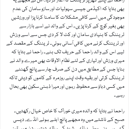
راحما نے اپنے گھر پر ٹریننگ کا آغاز کر دیا، اس نے مجھے یہ
بھی بتایا کہ اکیڈمی جیسی سہولیات اور سازو سامان کی عدم
موجودگی میں اسے کافی مشکلات کا سامنا کرنا پڑا اور ورزشیں
بھی بغیر کوچ کے کرنا پڑیں۔ اس کے والد نے اسے بازار سے
ٹریننگ کا بنیادی سامان اور کٹ لا کر دی جس سے اسے ورزش
اور ٹریننگ کرنے میں کافی آسانی ہوئی۔ ٹریننگ کے مقصد کے
لیے اس کے والد راحما کے حریف تک بنے۔ راحما نے بتایا کہ
میری ورزش اور تیاری کے لئے نظام الاوقات بھی میرے والد نے
بنایا جس کے مطابق میں دن کے صرف چار سے پانچ گھنٹے
ٹریننگ کرتی اور بقیہ وقت اپنے روزمرہ کے کاموں کو دیتی تاکہ
میں کسی دباؤ سے محفوظ رہوں اور میرا ذہنی سکون بھی بحال
رہے۔
راحما نے بتایا کہ والدہ میری خوراک کا خاص خیال رکھتیں۔
صبح کے ناشتے میں وہ مجھے پانچ ابلے ہوئے انڈے، دیسی
گھی سے بنے ہوئے پراٹھے شہد کے ساتھ دیتیں، دن میں تین