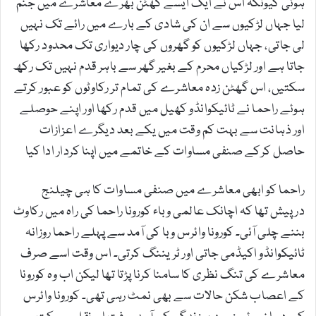
ہوئی کیونکہ اس نے ایک ایسے گھٹن بھرے معاشرے میں جنم
لیا جہاں لڑکیوں سے ان کی شادی کے بارے میں رائے تک نہیں
لی جاتی، جہاں لڑکیوں کو گھروں کی چار دیواری تک محدود رکھا
جاتا ہے اور لڑکیاں محرم کے بغیر گھر سے باہر قدم نہیں تک رکھ
سکتیں، اس گھٹن زدہ معاشرے کی تمام تر رکاوٹوں کو عبور کرتے
ہوئے راحما نے ٹائیکوانڈو کھیل میں قدم رکھا اور اپنے حوصلے
اور ذہانت سے بہت کم وقت میں یکے بعد دیگرے اعزازات
حاصل کرکے صنفی مساوات کے خاتمے میں اپنا کردار ادا کیا
راحما کو ابھی معاشرے میں صنفی مساوات کا ہی چیلنج
درپیش تھا کہ اچانک عالمی وباء کورونا راحما کی راہ میں رکاوٹ
بننے چلی آئی۔ کورونا وائرس وبا کی آمد سے پہلے راحما روزانہ
ٹائیکوانڈو اکیڈمی جاتی اور ٹریننگ کرتی۔ اس وقت اسے صرف
معاشرے کی تنگ نظری کا سامنا کرنا پڑتا تھا لیکن اب وہ کورونا
کے اعصاب شکن حالات سے بھی نمٹ رہی تھی۔ کورونا وائرس