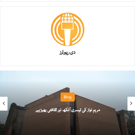
دی رپورٹرز
Blog
مریم نواز کی تیسری آنکھ اور ثقافتی بھیڑیے