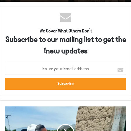
We Cover What Others Don't
Subscribe to our mailing list to get the
new updates!
E
n
t
e
r
y
o
ب
u
ا
r
ج
E
و
m