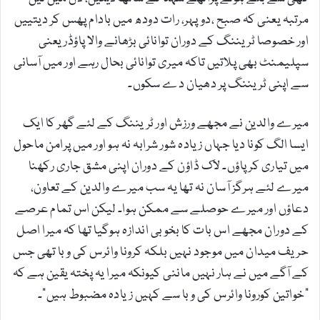
مرتبہ یعنی کہ صبح ،دوپہر، رات دودھ میں بادام پھس کر دیتییں
اور خصوصا ٹریننگ کے دوران توانائی بڑھانے والا پاؤڈر یعنی
سپلیمنٹ بھی پلاتیں تاکہ میری توانائی بحال رہے اور میں آسانی
سے اپنی ٹریننگ پر دھیان دے سکوں۔
میرے والدین نے مجھے ورزش اور ٹریننگ کے لئے گھر کا ایک
ایسا الگ کونا دیا جہاں زیادہ شور شرابہ نہ ہو اور میں پرامن ماحول
میں تیاری کر پاؤں۔ لاک ڈاؤن کے دوران اپنی مشق جاری رکھنا
میرے لئے ہرگز آسان نہ تھا یہ سب میرے والدین کے تعاون،
دعاؤں اور میرے حوصلے سے ممکن ہوا۔ لیکن اس تمام عرصے
کے دوران مجھے اس بات کا بخوبی اندازہ ہوگیا تھا کہ میرا اصل
حریف میدان میں موجود نہیں بلکہ کرونا وائرس کی وبا تھی جس
کے آگے میں نے ہار نہیں ماننی کیونکہ میرا یہ پختہ یقین ہے کہ
"خواتین کورونا وائرس کی وبا سے کہیں زیادہ مضبوط ہیں”۔