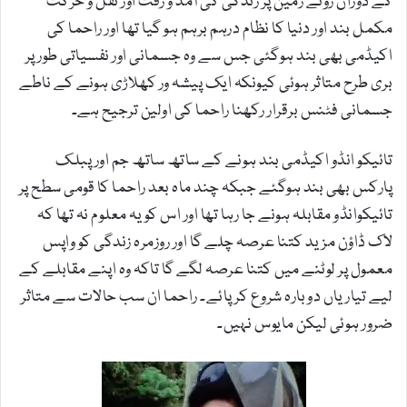
کے دوران روئے زمین پر زندگی کی آمد و رفت اور نقل و حرکت
مکمل بند اور دنیا کا نظام درہم برہم ہو گیا تھا اور راحما کی
اکیڈمی بھی بند ہوگئی جس سے وہ جسمانی اور نفسیاتی طور پر
بری طرح متاثر ہوئی کیونکہ ایک پیشہ ور کھلاڑی ہونے کے ناطے
جسمانی فٹنس برقرار رکھنا راحما کی اولین ترجیح ہے۔
تائیکو انڈو اکیڈمی بند ہونے کے ساتھ ساتھ جم اور پبلک
پارکس بھی بند ہوگئے جبکہ چند ماہ بعد راحما کا قومی سطح پر
تائیکوانڈو مقابلہ ہونے جا رہا تھا اور اس کو یہ معلوم نہ تھا کہ
لاک ڈاؤن مزید کتنا عرصہ چلے گا اور روزمرہ زندگی کو واپس
معمول پر لوٹنے میں کتنا عرصہ لگے گا تاکہ وہ اپنے مقابلے کے
لیے تیاریاں دوبارہ شروع کر پائے۔ راحما ان سب حالات سے متاثر
ضرور ہوئی لیکن مایوس نہیں۔