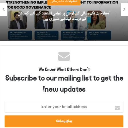
معلومات تک رسائی
’’معلومات تک رسائی کے قوانین پر عوامی اعتماد کے لئے کمیشن
کے درست فیصلے ضروری ہیں‘‘
We Cover What Others Don't
Subscribe to our mailing list to get the
new updates!
E
n
t
e