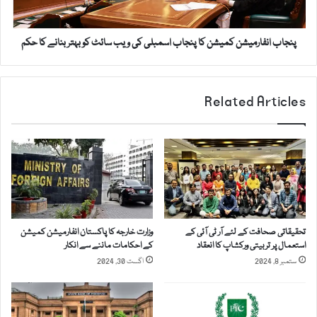
ن
ا
ف
ر
ا
ا
پنجاب انفارمیشن کمیشن کا پنجاب اسمبلی کی ویب سائٹ کو بہتر بنانے کا حکم
ر
ک
م
ی
ی
ن
ش
Related Articles
ک
ن
ے
ک
ا
م
س
ی
ت
ش
ع
ن
ف
ک
ی
ا
م
تحقیقاتی صحافت کے لئے آر ٹی آئی کے
وزارت خارجہ کا پاکستان انفارمیشن کمیشن
پ
ن
استعمال پر تربیتی ورکشاپ کا انعقاد
کے احکامات ماننے سے انکار
ن
ظ
ستمبر 8, 2024
اگست 30, 2024
ج
و
ا
ر
ب
،
ا