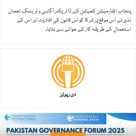
پنجاب انفارمیشن کمیشن کے ڈائر یکٹر آگاہی و ٹریننگ نعمان
نذیر نے اس موقع پر شرکا کو اس قانون کی افادیت اور اس کے
استعمال کے طریقہ کار کے حوالے سے بتایا۔
دی رپورٹرز