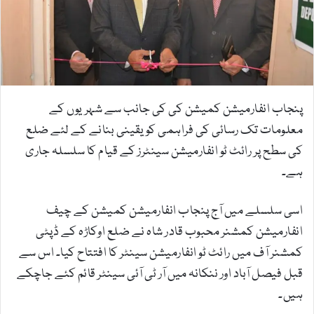
m
a
i
l
پنجاب انفارمیشن کمیشن کی کی جانب سے شہریوں کے
معلومات تک رسائی کی فراہمی کو یقینی بنانے کے لئے ضلع
کی سطح پر رائٹ ٹو انفارمیشن سینٹرز کے قیام کا سلسلہ جاری
ہے۔
اسی سلسلے میں آج پنجاب انفارمیشن کمیشن کے چیف
انفارمیشن کمشنر محبوب قادر شاہ نے ضلع اوکاڑہ کے ڈپٹی
کمشنر آف میں رائٹ ٹو انفارمیشن سینٹر کا افتتاح کیا۔ اس سے
قبل فیصل آباد اور ننکانہ میں آر ٹی آئی سینٹر قائم کئے جاچکے
ہیں۔