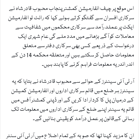
اس موقع پر چیف انفارمیشن کمشنر پنجاب محبوب قادر شاہ نے
سرکاری افسران سے گفتگو کرتے ہوئے کہا کہ رائٹ ٹو انفارمیشن
ایکٹ پر عملد رآمد سے سرکاری محکموں میں شفافیت سے
معاملات کو آگے بڑھانے میں مدد ملے گی عام شہری ایک
درخواست کے ذریعے کسی بھی سرکاری دفتر سے متعلق
معلومات حاصل کر سکتے ہیں اور متعلقہ محکمہ 14 دن کے
اندر اندر یہ معلومات فراہم کرنے کا پابند ہیں۔
آر ٹی آئی سینٹرز کے حوالے سے محبوب قادر شاہ نے بتایا کہ یہ
سینٹرز ہر ضلع میں قائم سرکاری اداروں اور انفارمیشن کمیشن
کے درمیان پل کا کردار ادا کریں گے اور ڈپٹی کمشنر آفس میں
قائم یہ سینٹر اپنے ضلع کے سرکاری اداروں میں معلومات تک
رسائی کےقانون پر عمل درآمد کو یقینی بنائیں گے۔
ان کا مزید کہنا تھا کہ صوبہ کے تمام اضلاع میں آر ٹی آئی سنٹر