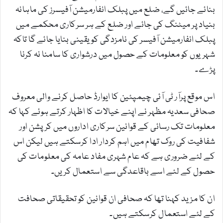
بنائے جائیں گے، ضلع میں پبلک انفارمیشن آفیسرز کی ماہانہ
بنیاد پر میٹنگ کی جائے اور ضلع کے ہر سرکاری محکمے میں
پبلک انفارمیشن آفیسر کی نامزدگی کو یقینی بنایا جائے گا تاکہ
شہریوں کو معلومات کے حصول میں درشواری کا سامنا نہ کرنا
پڑے۔
اس موقع پرآر ٹی آئی چیمپئین کا ایوارڈ حاصل کرنے والی معروف
صحافی سعدیہ مظہر نے اپنے خیالات کا اظہار کرتے ہوئے کہا کہ
معلومات تک رسائی کے قوانین سرکاری اداروں میں کرپشن اور
شفافیت کی روک تھام میں اہم کردار ادا کرسکتے ہیں لیکن اس
کے لئے ضروری ہے کہ عام شہری مفاد عامہ کی معلومات کی
حصول کے لئے اسے باقاعدگی سے استعمال کریں۔
ان کا مزید کہنا تھا کہ صحافی ان قوانین کو تحقیقاتی صحافت
کے لئے استعمال کرسکتے ہیں۔