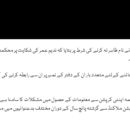
ے نام ظاہر نہ کرنے کی شرط پر بتایا کہ ندیم عمر کی شکایت پر محکم
ننے کےلئے متعدد بار ان کے دفتر کے نمبر پر ان سے رابطہ کرنے کی 
ہ اینٹی کرپشن سے معلومات کے حصول میں مشکلات کا سامنا ہے۔ مل
201ء کو محکمہ اینٹی کرپشن ملاکنڈ سے گزشتہ پانچ سال کے دوران مختلف بدعنوان