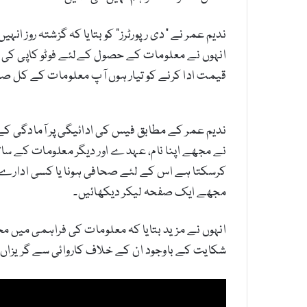
ندیم عمر نے "دی رپورٹرز” کو بتایا کہ گزشتہ روز 
قیمت ادا کرنے کو تیار ہوں آپ معلومات کے کل صفح
ندیم عمر کے مطابق فیس کی ادائیگی پر آمادگی کے 
نے مجھے اپنا نام، عہدے اور دیگر معلومات کے سا
کرسکتا ہے اس کے لئے صحافی ہونا یا کسی ادارے 
مجھے ایک صفحہ لیکر دیکھائیں۔
انہوں نے مزید بتایا کہ معلومات کی فراہمی میں 
شکایت کے باوجود ان کے خلاف کاروائی سے گریزاں