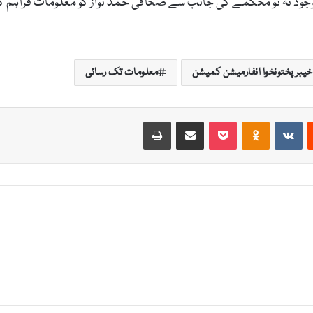
اوجود نہ تو محکمے کی جانب سے صحافی حمد نواز کو معلومات فراہم
خیبرپختونخوا انفارمیشن کمیشن
معلومات تک رسائی
Print
Share via Email
Pocket
Odnoklassniki
VKontakte
Reddit