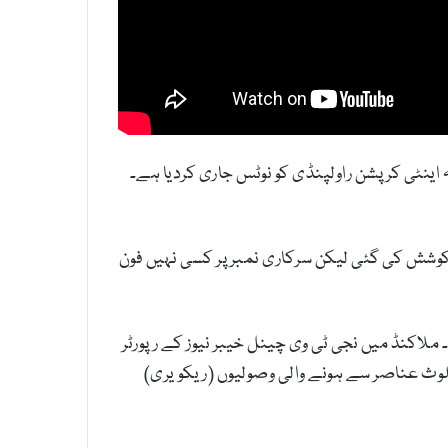
ہ اینٹی کرپشن راولپنڈی کو نوٹس جاری کردیا ہے۔
کوشش کی گئی لیکن سرکاری نمبر پر کسی نہیں فون
اکنڈ میں نجی ٹی وی چینل خیبر نیوز کے رپورٹر
یوں میں ملوث عناصر سے ہونے والی وصولیوں (ریکویری)