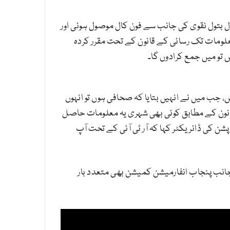
ول بتول نقوی کی جانب سے فون کال موصول ہوئی اور
ب میں نے انہیں بتایا کہ معلومات تک رسائی کے قانون کے تحت مقرر کردہ
 تو میں جمع کرادوں گا۔
 جب میں نے انہیں بتایا کہ صحافی ہوں تو انہوں
قانون کے مطابق کوئی بھی شہری یہ معلومات حاصل
 کی ڈائریکٹر کہا کہ آر ٹی آئی کے تحت آپ
انب پنجاب انفارمیشن کمیشن بھی متعدد بار