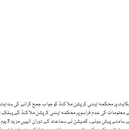
ن کمیشن نے معلومات کی عدم فراہم پر محکمہ اینٹی کرپشن ملاکنڈ کے پ
کی جانب سے 