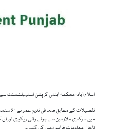
اسلام آباد: محکمہ اینٹی کرپشن اسٹیبلشمنٹ سے ش
میں سرکاری ملازمین سے ہونے والی ریکوری اور ان
تاحال معلومات فراہم نہیں کی گئیں۔