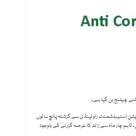
ئے چیلنج بن گیا ہے۔
کے تحت محکمہ اینٹی کرپشن اسٹیبلشمنٹ راولپنڈی سے گزشتہ پانچ سالوں
اہم چار ماہ سے زائد کا عرصہ گزرنے کے باوجود