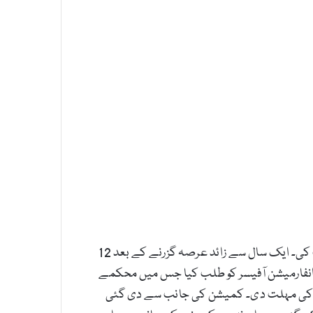
خیبرپختونخوا انفارمیشن کمیشن نے حمد نواز کی شکایت پر محکمہ اینٹی کرپشن ملاکنڈ کو جواب جمع کرانے کی ہدایت کی۔ ایک سال سے زائد عرصہ گزرنے کے بعد 12
بلک انفارمیشن آفیسر کو طلب کیا جس میں محکمے
اے ایس آئی محمد ریاض کمیشن کے سامنے پیش ہوئے۔ کمیشن نے سماعت کے دوران انہیں مزید 7 یوم کی مہلت دی۔ کمیشن کی جانب سے دی گئی