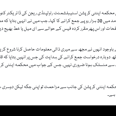
انہیں محکمہ اینٹی کرپشن اسٹیبلشمنٹ راولپنڈی ریجن کی ڈائریکٹر کن
انہوں نے معلومات کے حصول کےلئے فوٹو کاپی کی مد میں 30 ہزار روپے جمع کرانے کا کہا۔ ج
ات اور اس پھر مقرر کردہ فیس کے حوالے سے ای میل یا خط بھیج دیں
باوجود انہوں نے مجھ سے میری ذاتی معلومات حاصل کرنا شروع کریں،
تھ دوبارہ درخواست جمع کرانے کی ہدایت کی جس پر انہیں بتایا کہ 
سے منسلک ہونا ضروری نہیں، جس کے جواب میں محکمہ اینٹی کرپشن
محکمہ اینٹی کرپشن کی جانب سے مزاحمت تو اپنی جگہ لیکن دوسری ج
 ہے۔