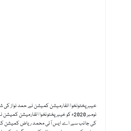
نومبر 2020ء کو خیبرپختونخوا انفارمیش