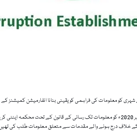
ہری کو معلومات کی فراہمی کو یقینی بنانا انفارمیشن کمیشنز کے ل
تفصیلات کے مطابق صحافی ندیم عمر نے 21 ستمبر 2020ء کو معلومات تک رسائی کے قانون 
 کے خلاف درج ہونے والے مقدمات سے متعلق معلومات طلب کی تھیں۔ ت