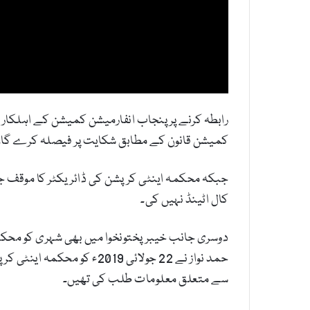
رابطہ کرنے پر پنجاب انفارمیشن کمیشن کے اہلکار ن
کمیشن قانون کے مطابق شکایت پر فیصلہ کرے گا۔
جبکہ محکمہ اینٹی کرپشن کی ڈائریکٹر کا موقف جا
کال اٹینڈ نہیں کی۔
دوسری جانب خیبرپختونخوا میں بھی شہری کو محکم
حمد نواز نے 22 جولائی 9
سے متعلق معلومات طلب کی تھیں۔