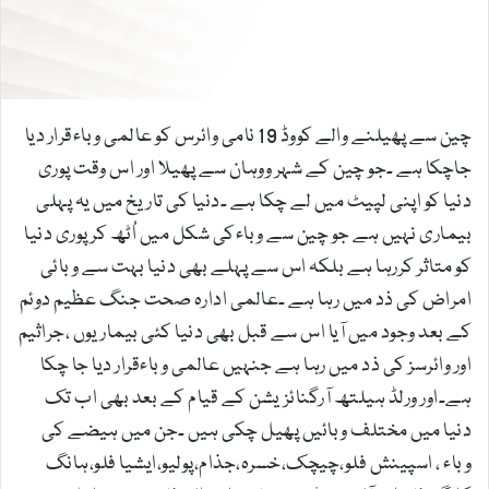
a
i
l
چین سے پھیلنے والے کووڈ 19 نامی وائرس کو عالمی وباءقرار دیا
جاچکا ہے ۔جو چین کے شہر ووہان سے پھیلا اور اس وقت پوری
دنیا کو اپنی لپیٹ میں لے چکا ہے ۔دنیا کی تاریخ میں یہ پہلی
بیماری نہیں ہے جو چین سے وباءکی شکل میں اُٹھ کر پوری دنیا
کو متاثر کررہا ہے بلکہ اس سے پہلے بھی دنیا بہت سے وبائی
امراض کی ذد میں رہا ہے ۔عالمی ادارہ صحت جنگ عظیم دوئم
کے بعد وجود میں آیا اس سے قبل بھی دنیا کئی بیماریوں ،جراثیم
اور وائرسز کی ذد میں رہا ہے جنہیں عالمی وباءقرار دیا جا چکا
ہے۔اور ورلڈ ہیلتھ آرگنائزیشن کے قیام کے بعد بھی اب تک
دنیا میں مختلف وبائیں پھیل چکی ہیں ۔جن میں ہیضے کی
وباء ، اسپینش فلو،چیچک،خسرہ،جذام،پولیو،ایشیا فلو،ہانگ