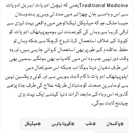
Traditional Medicineیعنی کہ نیچرل ادویات /ہربل ادویات
سے اس وباءسے جان چھڑانے میں مدد لی وہی پر ہندوستان
جیسا ملک جو کہ میڈیکل ٹیکنالوجی میں واقعی بہت تیزی سے
ترقی کررہا ہے وہاں کی گورنمنٹ نے ہومیوپیتھک ادویات کو
کورونا کے خلاف استعمال کرنا شروع کرچکا ہے بلکہ وہاں تو
حفظ ِ ماتقدم کے طور پر بھی استعمال کروائی جارہی ہیں۔اور وہ
وقت دور نہیں جب وہ اس میں کامیاب بھی ہونگے ۔ہمیں بھی
اس طرف دھیان دینا ہوگا اب جبکہ اس صورتحال میں
ایلوپیتھک ادویات ناکام ثابت ہورہی ہے اور کوئی ویکسین نہیں
ہے تو ماہرین صحت کو متبادل طریقہ علاج کی طرف جانا پڑھے
گا۔ورنہ اس وباءکے مابعد اثرات دنیا کیلئے ایک بہت بڑی
چیلنج ثابت ہوگی۔
پاکستان
طب
کورونا وائرس
میڈیکل