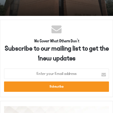
We Cover What Others Don't
Subscribe to our mailing list to get the
new updates!
E
n
t
e
r
y
o
ن
u