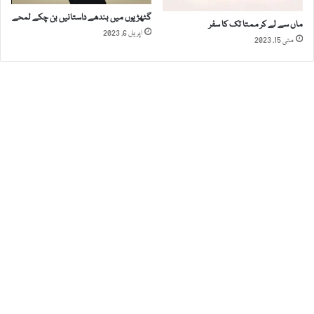
ر
م
گٹھڑیوں میں بندھے داستانیں بن چکے لمحے
ماں سے لے کر ممتا تک کا سفر
ی
اپریل 6, 2023
مئی 15, 2023
ا
ن
ت
ن
ا
ز
ع
خ
ت
م
،
ا
ہ
م
ن
ک
ا
ت