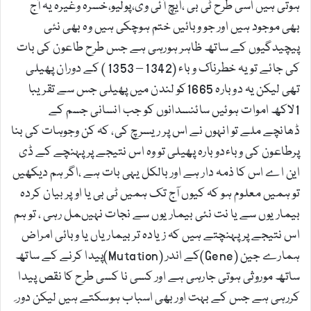
ہوتی ہیں اسی طرح ٹی بی ،ایچ آئی وی،پولیو،خسرہ وغیرہ یہ آج
بھی موجود ہیں اور جو وبائیں ختم ہوچکی ہیں وہ بھی نئی
پیچیدگیوں کے ساتھ ظاہر ہورہی ہے جس طرح طاعون کی بات
کی جائے تویہ خطرناک وباء (1342 – 1353 ) کے دوران پھیلی
تھی لیکن یہ دوبارہ 1665کو لندن میں پھیلی جس سے تقریبا
1لاکھ اموات ہوئیں سائنسدانوں کو جب انسانی جسم کے
ڈھانچے ملے تو انہوں نے اس پر ریسرچ کی، کہ کن وجوہات کی بنا
پرطاعون کی وباءدوبارہ پھیلی تو وہ اس نتیجے پر پہنچے کے ڈی
این اے اس کا ذمہ دار ہے اور بالکل یہی بات ہے ،اگر ہم دیکھیں
تو ہمیں معلوم ہو کہ کیوں آج تک ہمیں ٹی بی یا اوپر بیان کردہ
بیماریوں سے یا نت نئی بیماریوں سے نجات نہیںمل رہی ، تو ہم
اس نتیجے پر پہنچتے ہیں کہ زیادہ تر بیماریاں یا وبائی امراض
ہمارے جین (Gene)کے اندر (Mutation)پیدا کرنے کے ساتھ
ساتھ موروثی ہوتی جارہی ہے اور کسی نا کسی طرح کا نقص پیدا
کررہی ہے جس کے بہت اور بھی اسباب ہوسکتے ہیں لیکن دور ِ