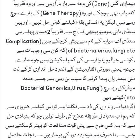
بیماری کس (Gene)کی وجہ سے بار بار آرہی ہے اور وہ تقریباً
کامیاب بھی ہوچکے اور وہ (Gene Therapy) کے بارے سوچ
رہے ہیں لیکن یہ انسانی بقا ءکیلئے کوئی حل نہیں ، اوریہی
سٹڈی بانی ِ ہومیوپیتھی نے آج سے تقریباً 2صدی پہلے ہی
سٹڈی آف میازم کے نام سے پیش کرچکے ہیں (Complication
of bacteria,virus,fungi etc)کہ کون سی وجوہات ہے
،کونسی جراثیم یا وائرسس کی کمپلیکیشن ہیں جو ہمارے
جینوم یعنی موروثی انفارمیشن کے اندر دخل اندازی کرکے نت
نئی بیماریاں پیدا کرنے کا سبب بن رہی ہے جسے جدید
میڈیکل ریسرچ (Bacterial Genomics,Virus,Fungi
etc)کہتے ہیں
اگردنیا نے وباﺅں کی ذد سے نکلنا ہے تو اس کیلئے ضروری ہے
کہ ہم اب متباد ل طریقہ علاج کی طرف لوٹیں جو کہ بنیادی حل
ہے کہ ہم کس طرح سے اپنی قوت مدافعت کو بہتر کرسکتے ہیں
جس سے نا صرف ہم موجودہ دور کی بیماریوں سے نجات حاصل