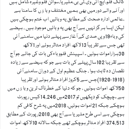
کانگ فلو،ایچ آئی وی،ٹی بی،ملیریا،سوائن فلو وغیرہ شامل ہیں
اور آنے والے دور میں بھی ہمیں مختلف وباﺅں کا سامنا ہے
،عالمی ادارہ صحت کے مطابق یہ وبائیں اب ختم ہوچکی ہیں
لیکن ایسا ہر گز نہیں ہے آج بھی یہ وبائیں موجود ہیں ، ہیضے
کی وباء19ویں صدی کے آغاز سے پہلے دنیا میں سامنے آئی
تھی جس سے تقریباً 13لاکھ افراد متاثر ہوئے اور 1لاکھ
30ہزاراموات ہوئیں ۔ اسپینش فلووباءکی بات کی جائے جو آج
سے تقریبا 102سال پہلے کی بات ہے جو کہ ہیضے سے زیادہ
نقصان دہ ثابت ہوا ، جنگ عظیم اول کے دوران سامنے آئی
(1918-1920)جس سے 5کروڑ افراد متاثر ہوئے اور تقریبا
50لاکھ اموات ہوئیں ، جو کہ دنیا کے خطرناک ترین وباﺅں میں
ہے ۔چیچک کو دیکھیں تو 2017میں 14,246کیس رپورٹ
ہوچکے جبکہ 21اموات ہوئیں، 2018میں یہ شرح کافی کم
ہوچکی ہے اسی طرح ملیریا سے آج بھی 2018رپورٹ کے مطابق
374,513 افراد متاثر ہوچکے تھے جبکہ سالانہ 10لاکھ اموات