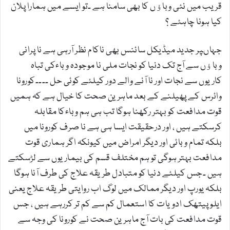
قریب میں نئی وباﺅں کا بھی سامنا ہے ۔تو ایسے میں ہمارا پلان
کیا ہونا چاہئے ؟
جہاںپر جدید میڈیکل سائنس بھی ناکام نظر آرہی ہے نا پرانی
وباﺅں سے آج تک دنیا کو نجات ملی نا موجودہ وباءکی تباہ
کاریوں سے نجات اور نا آنے والے دور کیلئے کوئی حل ۔۔۔۔کورونا
وائرس کے پھیلنے کے بعد ماہرین صحت کا خیال ہے کہ ہمیں
قوت مدافعت کو بہتر رکھنا ہوگا تب ہی ہم وباءکا مقابلہ
کرسکتے ہیں ، اور درحقیقت ایسا ہی ہے نا صرف کورونا میں
بلکہ تمام وبائی اور دیگر امراض میں کیونکہ اگر ہماری قوت
مدافعت بہتر ہوگی تو ہم مختلف قسم کی بیماریوں سے لڑسکتے
ہیں ۔جس کیلئے دنیا کو متبادل طریقہ علاج کی طرف آنا ہوگا
بلکہ یورپ اور دیگر ممالک میں لوگ اب روایتی طریقہ علاج یعنی
ایلوپیتھک ادویات کا استعمال کم سے کم تر کررہے ہیں ، جس
قوت مدافعت کی بات آج ماہرین صحت نے کورونا کی وجہ سے