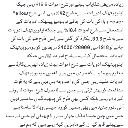
زیادہ مریض شفایاب ہوئے اور شرح اموات 15.5%رہی جبکہ
ایلوپیتھک ادویات سے یہ شرح 42% رہی۔اسی طرح Yellow
Fever وباءکی بات کی جائے تو ہومیوپیتھک ادویات کے
استعمال سے شرح اموات 16.4%رہی جبکہ ایلوپیتھک ادویات
سے یہ شرح 83.6ریکارڈ کی گئی ہے .اسی طرح فلو کی بات کی
جائے تو 1918میں 24000/26000مریضوں کو ہومیوپیتھک
ادویات استعمال کرنے سے شرح اموات 1%رہی جبکہ
ایلوپیتھک ادویات سے شرح اموات بہت زیادہ تھی۔ریکارڈ سے
معلوم ہورہا ہے کہ ہر دور میں ہر وباءمیں ہومیوپیتھک
ادویات مفید رہی جس کی واحد وجہ ہی یہی ہے کہ یہ قوت
مدافعت کو بہتر کرتی ہے جس سے نا صرف شرح اموات نا ہونے
کے برابر رہے بلکہ کسی بھی طرح کی پیچیدگیاں سامنے نہیں
آئی ۔دور جدید میں بھی ہمیں کورونا جیسی وباءکا سامنا ہے
جس میں چین جیسا ملک جہاں سے وباءپھیلی اور جس نے سب
سے پہلے قابو کیا ان کے ماہرین کہہ رہے ہیں کہ ہم نے