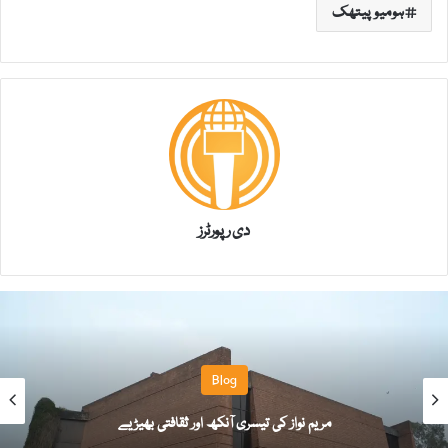
ہومیو پیتھک
دی رپورٹرز
Blog
مریم نواز کی تیسری آنکھ اور ثقافتی بھیڑیے