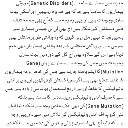
جدید میں ہمارے سامنے (Genetic Disorders)موروثی
بیماریوں کا سامنا ہے جو کہ بے حد بڑھ رہیہیں اور اسکی بہت
ساری وجوہات ہیں اور یہی وہ وجہ ہے کہ آج بھی ہم مختلف
طبی مسئلوں کے شکار ہیں آج بھی ٹی بی جیسی بیماری سے
ہمیں نجات نہیں مل رہی کیوں کہ وہ وراثتی طور پر منتقل بھی
ہورہی ہے اور وراثتی منتقلی کے بعد وہ نئی بیماریاں بھی جنم
دیتا ہے اس کے علاوہ بھی آج کل کے دور میں بہت ساری
وجوہات ہیں جس کی وجہ سے ہمارے یہاں (Gene
Mutation)کا ایشو بڑھتا جارہا ہے جس کی خاص وجہ بیماریوں
کا غلط علاج بھی ہے اگر ہم پاکستان کو دیکھیں تو یہاں پر انٹی
بائیوٹیکس کا غلط اور بے دریغ استعمال بہت ہی زیادہ ہے جس
سے نا صرف انٹی بائیوٹیکس ریزسٹنس کا سامنا ہے بلکہ
(Gene Mutation)کی بھی ایک خاص وجہ ہے بلکہ دنیا ایک
نئی گروپ اف انٹی بائیوٹیکس کی تلاش میں ہے ۔اور یہی وجہ
ہے کہ دنیا آج بھی نا صرف پرانی وباﺅں کی ذد میں ہے بلکہ دور