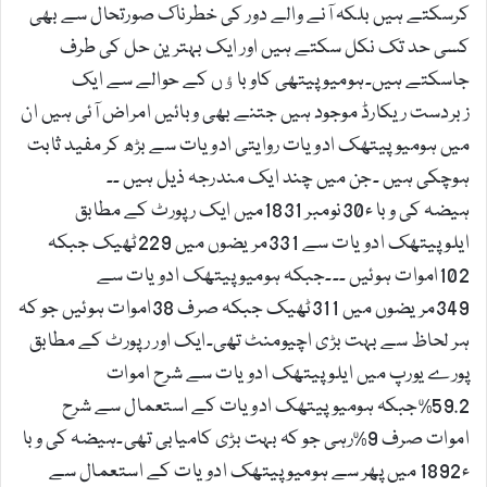
کرسکتے ہیں بلکہ آنے والے دور کی خطرناک صورتحال سے بھی
کسی حد تک نکل سکتے ہیں اور ایک بہترین حل کی طرف
جاسکتے ہیں۔ہومیوپیتھی کاوباﺅں کے حوالے سے ایک
زبردست ریکارڈ موجود ہیں جتنے بھی وبائیں امراض آئی ہیں ان
میں ہومیوپیتھک ادویات روایتی ادویات سے بڑھ کر مفید ثابت
ہوچکی ہیں ۔جن میں چند ایک مندرجہ ذیل ہیں ۔۔
ہیضہ کی وبا ء30نومبر 1831میں ایک رپورٹ کے مطابق
ایلوپیتھک ادویات سے 331مریضوں میں 229ٹھیک جبکہ
102اموات ہوئیں ۔۔۔جبکہ ہومیوپیتھک ادویات سے
349مریضوں میں 311ٹھیک جبکہ صرف 38اموات ہوئیں جو کہ
ہر لحاظ سے بہت بڑی اچیومنٹ تھی۔ایک اور رپورٹ کے مطابق
پورے یورپ میں ایلوپیتھک ادویات سے شرح اموات
59.2%جبکہ ہومیوپیتھک ادویات کے استعمال سے شرح
اموات صرف 9%رہی جو کہ بہت بڑی کامیابی تھی۔ہیضہ کی وبا
ء1892 میں پھر سے ہومیوپیتھک ادویات کے استعمال سے