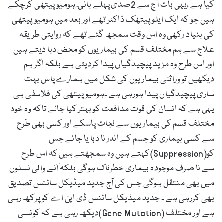
کیا ہے ،یہی بات آج سے 2صدی پہلے بانی ِ ہومیوپیتھی کرچکے
ہیں جو کہ ایک ایلوپیتھک ڈاکٹر تھے اور بعد میں ہومیوپیتھی
کی بنیاد رکھی وہ اس وقت سمجھ گئے تھے کہ روایتی طریقہ
علاج سے ہم مختلف قسم کی بیماریوں کو محض دبا دیتے ہیں
اور اس طرح وہ مزید پیچیدگیاں پیدا کردیتی ہے بلکہ اگر ہم
دیکھیں تو وراثتی بیماریوں کی شکل میں ہمارے پاس بہت
ساری پیچیدگیاں پیدا ہورہی ہے ۔ہومیو پیتھی کی فلاسفی ہی
یہی ہے کہ انسان کی قوت مدافعت کو بہتر کیا جائے تاکہ وہ خود
مختلف قسم کی بیماریوں سے نجات پاسکے اور کسی بھی طرح
سے کسی بیماری کو جسم کے اندر نا دبا یا جائے جس
کو(Suppression)کہتے ہیں وہ سمجھتے ہیں کہ اس طرح
سے نا صرف موجودہ بیماری خطرناک ہوگی بلکہ آنے والی نسلوں
میں بھی منتقل ہوگی جس کی آج جدید میڈیکل سائنس تصدیق
بھی کررہی ہے ۔ جدید میڈیکل سائنس ڈی این اے کو پرکھ رہی
ہے اور مختلف (Gene Mutation)دیکھ رہی ہے کہ کونسی